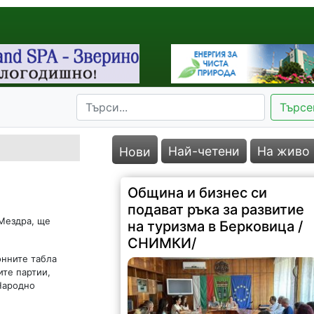
Търсе
Най-четени
На живо
Нови
Община и бизнес си
подават ръка за развитие
 Мездра, ще
на туризма в Берковица /
СНИМКИ/
онните табла
ите партии,
Народно