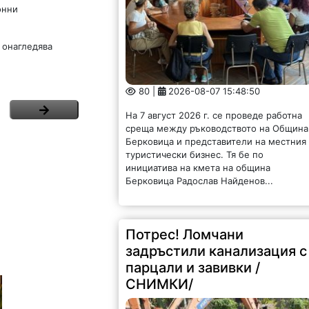
онни
 онагледява
80 |
2026-08-07 15:48:50
На 7 август 2026 г. се проведе работна
среща между ръководството на Община
Берковица и представители на местния
туристически бизнес. Тя бе по
инициатива на кмета на община
Берковица Радослав Найденов...
Потрес! Ломчани
задръстили канализация с
парцали и завивки /
СНИМКИ/