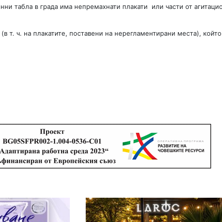
нни табла в града има непремахнати плакати или части от агитаци
 т. ч. на плакатите, поставени на нерегламентирани места), който