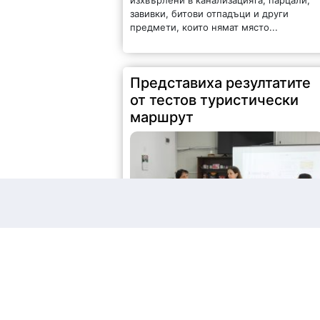
завивки, битови отпадъци и други
предмети, които нямат място...
Представиха резултатите
от тестов туристически
маршрут
72 |
2026-08-07 15:08:36
Търговско-промишлена палата – Враца
проведе третите срещи на
заинтересованите страни в пилотните