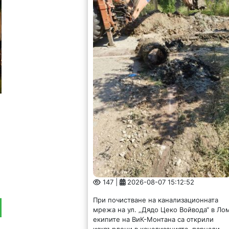
147 |
2026-08-07 15:12:52
При почистване на канализационната
мрежа на ул. „Дядо Цеко Войвода“ в Ло
екипите на ВиК-Монтана са открили
изхвърлени в канализацията, парцали,