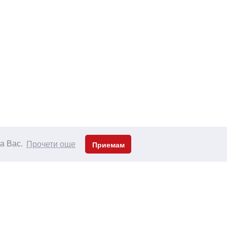
за Вас.
Прочети още
Приемам