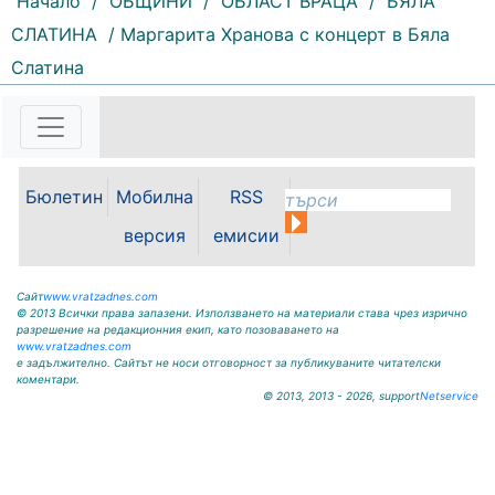
Начало
/
ОБЩИНИ
/
ОБЛАСТ ВРАЦА
/
БЯЛА
СЛАТИНА
/ Маргарита Хранова с концерт в Бяла
Слатина
138 |
2026-08-07 11:30:54
ОБЩИНА КРИВОДОЛ ОБЛАСТ
ВРАЦА 3060 гр. Криводол, ул.
„Освобождение” № 13, тел.
09117/20-45, e-mail:
Бюлетин
Мобилна
RSS
krivodol@mbox.is-bg.net ОБЯВА
На основание чл. 8, ал. 4,
версия
емисии
чл. 14, ал. 7 от ЗОС; чл. 92, ал. 1...
Сайт
www.vratzadnes.com
© 2013 Всички права запазени. Използването на материали става чрез изрично
разрешение на редакционния екип, като позоваването на
www.vratzadnes.com
е задължително. Сайтът не носи отговорност за публикуваните читателски
коментари.
© 2013, 2013 - 2026, support
Netservice