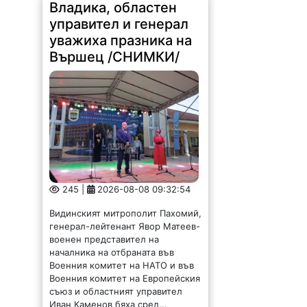
Владика, областен
управител и генерал
уважиха празника на
Вършец /СНИМКИ/
245 |
2026-08-08 09:32:54
Видинският митрополит Пахомий,
генерал-лейтенант Явор Матеев-
военен представител на
началника на отбраната във
Военния комитет на НАТО и във
Военния комитет на Европейския
съюз и областният управител
Иван Каменов бяха сред...