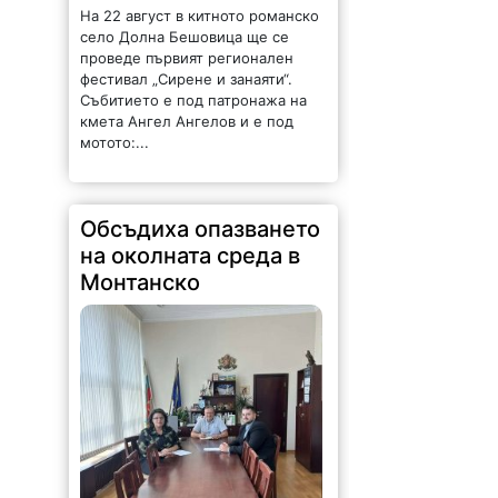
На 22 август в китното романско
село Долна Бешовица ще се
проведе първият регионален
фестивал „Сирене и занаяти“.
Събитието е под патронажа на
кмета Ангел Ангелов и е под
мотото:...
Обсъдиха опазването
на околната среда в
Монтанско