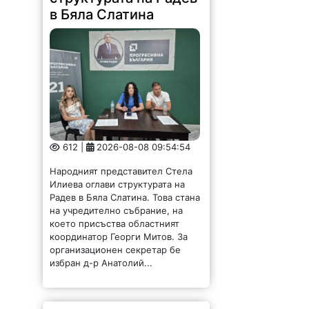
в Бяла Слатина
612 |
2026-08-08 09:54:54
Народният представител Стела
Илиева оглави структурата на
Радев в Бяла Слатина. Това стана
на учредително събрание, на
което присъства областният
координатор Георги Митов. За
организационен секретар бе
избран д-р Анатолий...