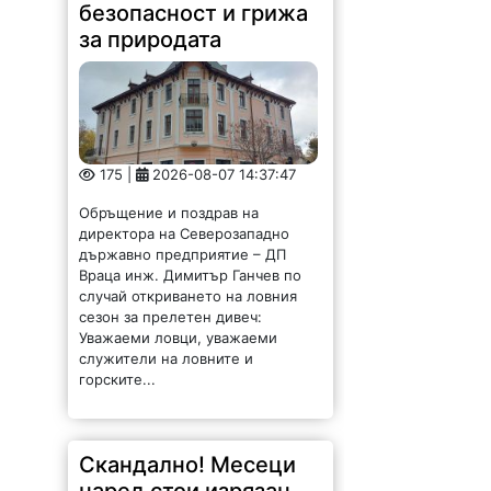
безопасност и грижа
за природата
175 |
2026-08-07 14:37:47
Обръщение и поздрав на
директора на Северозападно
държавно предприятие – ДП
Враца инж. Димитър Ганчев по
случай откриването на ловния
сезон за прелетен дивеч:
Уважаеми ловци, уважаеми
служители на ловните и
горските...
Скандално! Месеци
наред стои изрязан