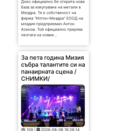
Днес официално бе открита нова
база за изкупуване на метали в
Мездра. Тя е собственост на
фирма "Илтон-Мездра" ЕООД на
младия предприемач Антон
Асенов. Той официално преряза
лентата на новия...
За пета година Мизия
събра талантите си на
панаирната сцена /
СНИМКИ/
109 |
2026-08-08 16:26:14