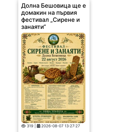
Долна Бешовица ще е
домакин на първия
фестивал „Сирене и
занаяти“
319 |
2026-08-07 13:27:27