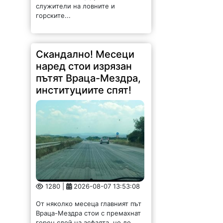
служители на ловните и
горските...
Скандално! Месеци
наред стои изрязан
пътят Враца-Мездра,
институциите спят!
1280 |
2026-08-07 13:53:08
От няколко месеца главният път
Враца-Мездра стои с премахнат
горен слой на асфалта, но до