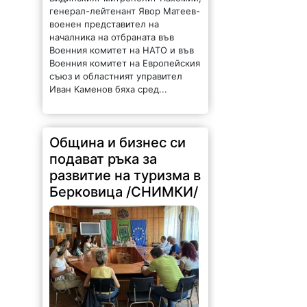
генерал-лейтенант Явор Матеев-
военен представител на
началника на отбраната във
Военния комитет на НАТО и във
Военния комитет на Европейския
съюз и областният управител
Иван Каменов бяха сред...
Община и бизнес си
подават ръка за
развитие на туризма в
Берковица /СНИМКИ/