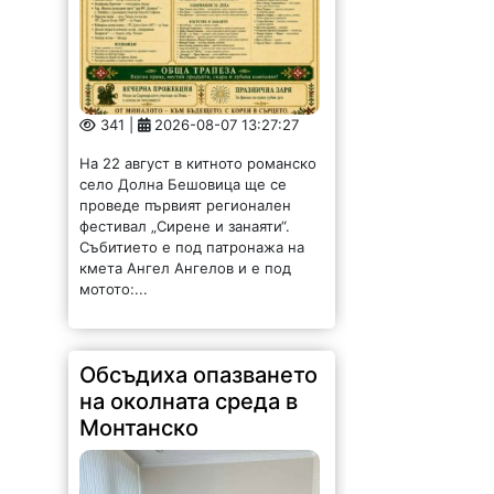
341 |
2026-08-07 13:27:27
На 22 август в китното романско
село Долна Бешовица ще се
проведе първият регионален
фестивал „Сирене и занаяти“.
Събитието е под патронажа на
кмета Ангел Ангелов и е под
мотото:...
Обсъдиха опазването
на околната среда в
Монтанско