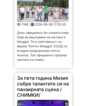
1196 |
2026-08-08 17:03:35
Днес официално бе открита нова
база за изкупуване на метали в
Мездра. Тя е собственост на
фирма "Илтон-Мездра" ЕООД на
младия предприемач Антон
Асенов. Той официално преряза
лентата на новия...
За пета година Мизия
събра талантите си на
панаирната сцена /
СНИМКИ/