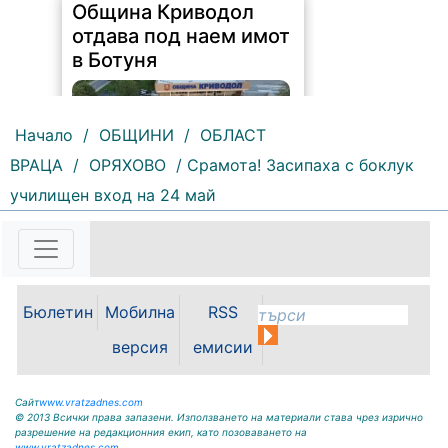
Община Криводол
отдава под наем имот
в Ботуня
Начало
/
ОБЩИНИ
/
ОБЛАСТ
ВРАЦА
/
ОРЯХОВО
/ Срамота! Засипаха с боклук
училищен вход на 24 май
154 |
2026-08-07 11:30:54
ОБЩИНА КРИВОДОЛ ОБЛАСТ
ВРАЦА 3060 гр. Криводол, ул.
„Освобождение” № 13, тел.
09117/20-45, e-mail:
Бюлетин
Мобилна
RSS
krivodol@mbox.is-bg.net ОБЯВА
На основание чл. 8, ал. 4,
версия
емисии
чл. 14, ал. 7 от ЗОС; чл. 92, ал. 1...
Сайт
www.vratzadnes.com
© 2013 Всички права запазени. Използването на материали става чрез изрично
разрешение на редакционния екип, като позоваването на
www.vratzadnes.com