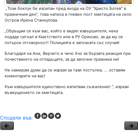
„
Този боклук бе изсипан пред входа на ОУ "Христо Ботев" в
празничния ден“, това написа в гневен пост кметицата на село
Остров Ирена Станкулова.
„Обръщам се към вас, който е видял извършителя, нека
подаде сигнал в Кметството или в РУ Оряхово, за да му се
потърси отговорност! Полицията е запозната със случая!
Благодаря на Ани, Верчето и чичо Ачо за бързата реакция при
почистването на отпадъците, за да започне празника ни!
Не намирам думи да се изразя за тази постъпка, ... оставям
коментарите на вас!
Към извършителя единствено изпитвам съжаление! “, изрази
възмущението си кметицата.
Сподели във: