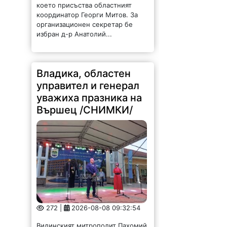
което присъства областният
координатор Георги Митов. За
организационен секретар бе
избран д-р Анатолий...
Владика, областен
управител и генерал
уважиха празника на
Вършец /СНИМКИ/
272 |
2026-08-08 09:32:54
Видинският митрополит Пахомий,