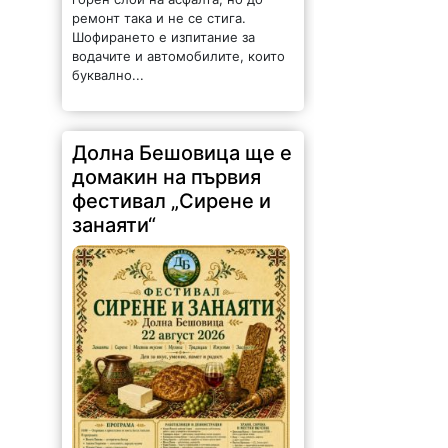
ремонт така и не се стига.
Шофирането е изпитание за
водачите и автомобилите, които
буквално...
Долна Бешовица ще е
домакин на първия
фестивал „Сирене и
занаяти“