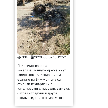
338 |
2026-08-07 15:12:52
При почистване на
канализационната мрежа на ул.
„Дядо Цеко Войвода“ в Лом
екипите на ВиК-Монтана са
открили изхвърлени в
канализацията, парцали, завивки,
битови отпадъци и други
предмети, които нямат място...