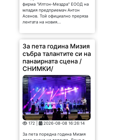
фирма "Илтон-Мездра" ЕООД на
младия предприемач Антон
Асенов. Той официално преряза
лентата на новия...
За пета година Мизия
събра талантите си на
панаирната сцена /
СНИМКИ/
172 |
2026-08-08 16:26:14
За пета поредна година Мизия
даде сцена на таланта. Деца с