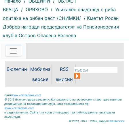
Начало
/
ОБЩИНИ
/
ОБЛАСТ
ВРАЦА
/
ОРЯХОВО
/
Уникален сладолед с риба
172 |
2026-08-07 11:47:09
опитаха на рибен фест /СНИМКИ/
/ Кметът Росен
България изнася рекордни
Добрев награди председателят на Пенсионерския
количества електроенергия, а
клуб в Остров Спасена Велчева
АЕЦ „Козлодуй“ продължава да
работи без затруднения въпреки
рекордно ниските нива на река
Дунав. Това заяви министърът на
енергетиката Ива Петрова в
ефира на...
Бюлетин
Мобилна
RSS
версия
емисии
Сайт
www.vratzadnes.com
© 2013 Всички права запазени. Използването на материали става чрез изрично
разрешение на редакционния екип, като позоваването на
www.vratzadnes.com
е задължително. Сайтът не носи отговорност за публикуваните читателски
коментари.
© 2013, 2013 - 2026, support
Netservice