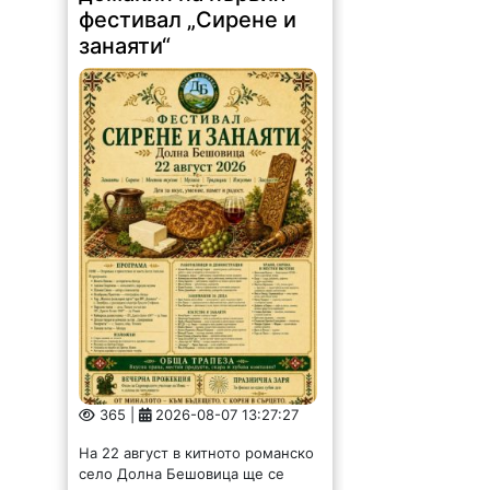
фестивал „Сирене и
занаяти“
365 |
2026-08-07 13:27:27
На 22 август в китното романско
село Долна Бешовица ще се
проведе първият регионален