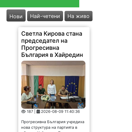
Най-четени
На живо
Нови
Светла Кирова стана
председател на
Прогресивна
България в Хайредин
187 |
2026-08-09 11:40:36
Прогресивна България учредиха
нова структура на партията в
община Хайредин. Тя е съставена