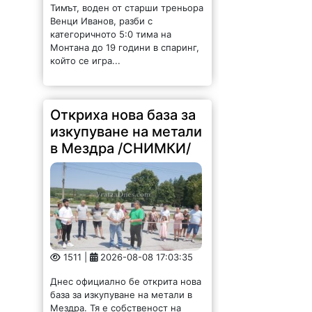
Тимът, воден от старши треньора
Венци Иванов, разби с
категоричното 5:0 тима на
Монтана до 19 години в спаринг,
който се игра...
Откриха нова база за
изкупуване на метали
в Мездра /СНИМКИ/
1511 |
2026-08-08 17:03:35
Днес официално бе открита нова
база за изкупуване на метали в
Мездра. Тя е собственост на