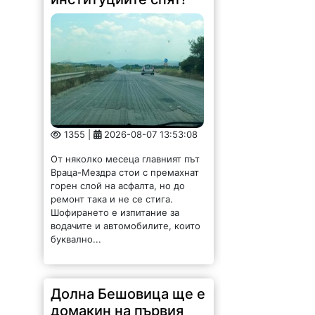
1355 |
2026-08-07 13:53:08
От няколко месеца главният път
Враца-Мездра стои с премахнат
горен слой на асфалта, но до
ремонт така и не се стига.
Шофирането е изпитание за
водачите и автомобилите, които
буквално...
Долна Бешовица ще е
домакин на първия