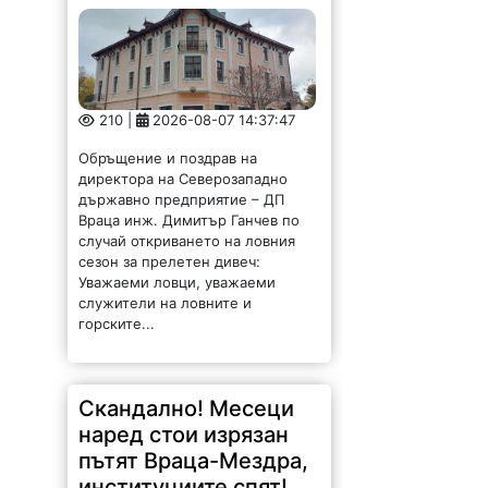
210 |
2026-08-07 14:37:47
Обръщение и поздрав на
директора на Северозападно
държавно предприятие – ДП
Враца инж. Димитър Ганчев по
случай откриването на ловния
сезон за прелетен дивеч:
Уважаеми ловци, уважаеми
служители на ловните и
горските...
Скандално! Месеци
наред стои изрязан
пътят Враца-Мездра,
институциите спят!