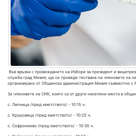
Във връзка с провеждането на Избори за президент и вицепрезиден
служба град Мизия, ще се проведе тестване на членовете на с
организирано от Общинска администрация Мизия съвместно с Р
За членовете на СИК, които са от други населени места в общи
с. Липница /пред кметството/ - 10:15 ч.
с. Крушовица /пред кметството/ - 10:25 ч.
с. Софрониево /пред кметството/ - 10:35 ч.