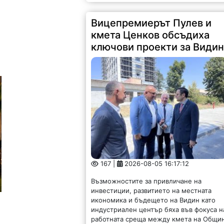
Вицепремиерът Пулев и
кмета Ценков обсъдиха
ключови проекти за Види
167 |
2026-08-05 16:17:12
Възможностите за привличане на
инвестиции, развитието на местната
икономика и бъдещето на Видин като
индустриален център бяха във фокуса н
работната среща между кмета на Общи