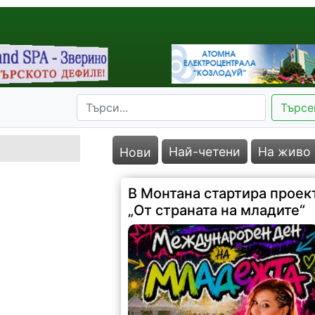
Търсе
Най-четени
На живо
Нови
В Монтана стартира проек
„От страната на младите“