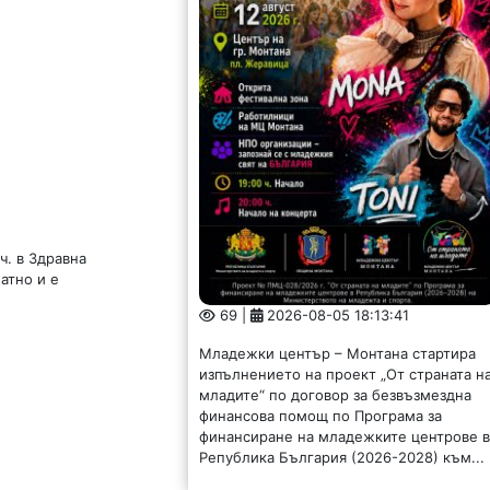
ч. в Здравна
атно и е
69 |
2026-08-05 18:13:41
Младежки център – Монтана стартира
изпълнението на проект „От страната н
младите“ по договор за безвъзмездна
финансова помощ по Програма за
финансиране на младежките центрове 
Република България (2026-2028) към...