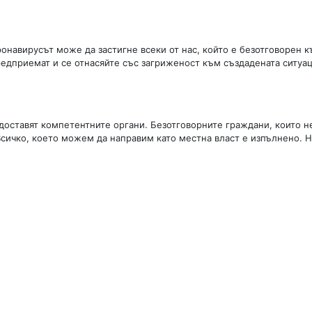
ронавирусът може да застигне всеки от нас, който е безотговорен к
редприемат и се отнасяйте със загриженост към създадената ситуац
едоставят компетентните органи. Безотговорните граждани, които н
ичко, което можем да направим като местна власт е изпълнено. Н