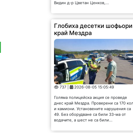
Видин д-р Цветан Ценков,...
Глобиха десетки шофьори
край Мездра
737 |
2026-08-05 15:05:49
Голяма полицейска акция се проведе
днес край Мездра. Проверени са 170 ко
и камиони. Установените нарушения са
49. Без оборудване са били 33-ма от
водачите, а шест не са били...