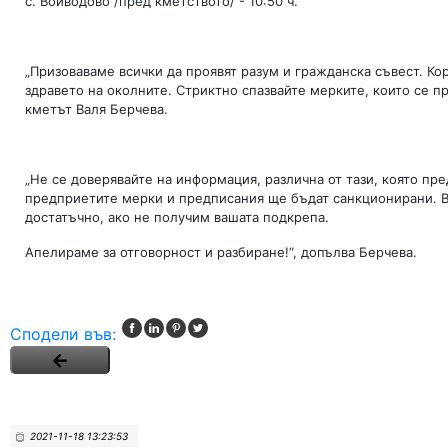
с. Войводово /пред кметството/ - 10:50 ч.
„Призоваваме всички да проявят разум и гражданска съвест. Ко
здравето на околните. Стриктно спазвайте мерките, които се п
кметът Валя Берчева.
„Не се доверявайте на информация, различна от тази, която пр
предприетите мерки и предписания ще бъдат санкционирани. Вс
достатъчно, ако не получим вашата подкрепа.
Апелираме за отговорност и разбиране!“, допълва Берчева.
Сподели във:
2021-11-18 13:23:53