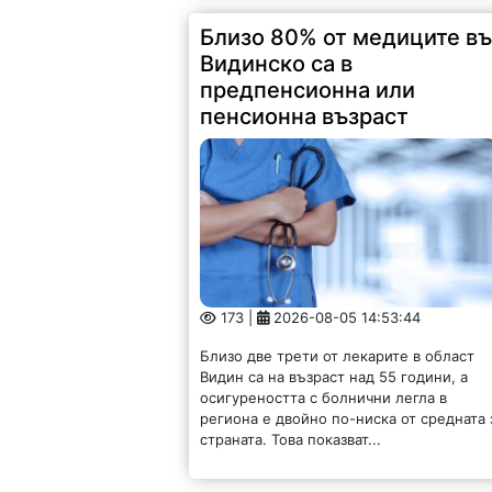
Близо 80% от медиците в
Видинско са в
предпенсионна или
пенсионна възраст
173 |
2026-08-05 14:53:44
Близо две трети от лекарите в област
Видин са на възраст над 55 години, а
осигуреността с болнични легла в
региона е двойно по-ниска от средната 
страната. Това показват...