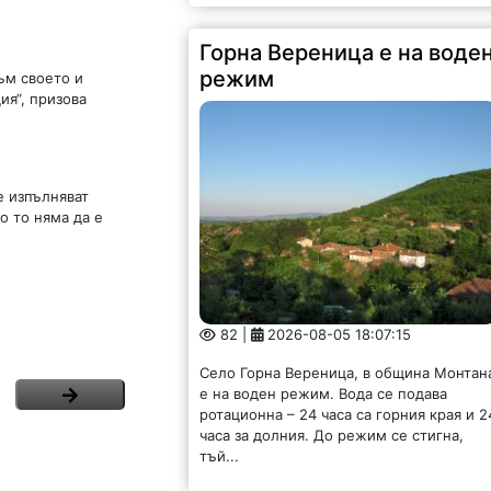
Горна Вереница е на воде
режим
ъм своето и
ия“, призова
е изпълняват
о то няма да е
82 |
2026-08-05 18:07:15
Село Горна Вереница, в община Монтан
е на воден режим. Вода се подава
ротационна – 24 часа са горния края и 2
часа за долния. До режим се стигна,
тъй...