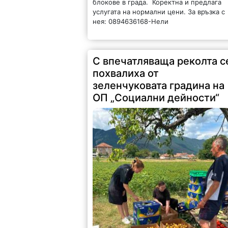
блокове в града. Коректна и предлага
услугата на нормални цени. За връзка с
нея: 0894636168-Нели
С впечатляваща реколта с
похвалиха от
зеленчуковата градина на
ОП „Социални дейности“