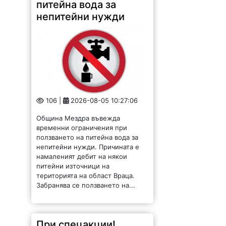
106 |
2026-08-05 10:27:06
Община Мездра въвежда
временни ограничения при
ползването на питейна вода за
непитейни нужди. Причината е
намаленият дебит на някои
питейни източници на
територията на област Враца.
Забранява се ползването на...
При спецакции!
Военнослужещи
обезвредиха
боеприпаси по
поречието на Дунав