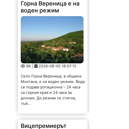
86 |
2026-08-05 18:07:15
Село Горна Вереница, в община
Монтана, е на воден режим. Вода
се подава ротационна – 24 часа
са горния края и 24 часа за
долния. До режим се стигна,
тъй...
Вицепремиерът
Пулев и кмета Ценков
обсъдиха ключови
проекти за Видин