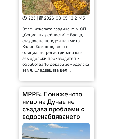
земеделски производител и
обработва 10 декара земеделска
земя. Следващата цел...
МРРБ: Пониженото
ниво на Дунав не
създава проблеми с
водоснабдяването
201 |
2026-08-05 12:58:22
Пониженото ниво на Дунав не
създава проблеми с