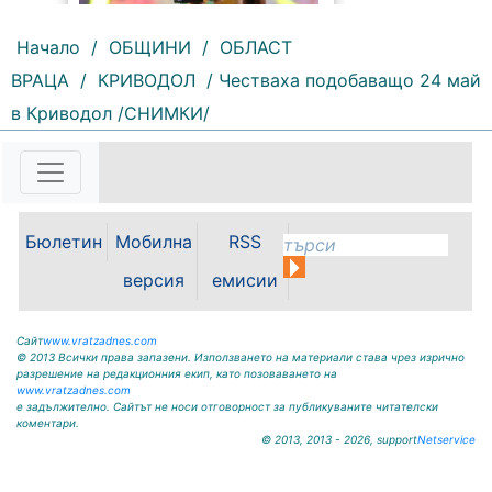
българската музика – MONA. Със
своята енергия, силно сценично
Начало
/
ОБЩИНИ
/
ОБЛАСТ
присъствие и неповторимо
съчетание на съвременно
ВРАЦА
/
КРИВОДОЛ
/ Честваха подобаващо 24 май
звучене и български фолклор,
MONA запали сърцата...
в Криводол /СНИМКИ/
Бюлетин
Мобилна
RSS
версия
емисии
Сайт
www.vratzadnes.com
© 2013 Всички права запазени. Използването на материали става чрез изрично
разрешение на редакционния екип, като позоваването на
www.vratzadnes.com
е задължително. Сайтът не носи отговорност за публикуваните читателски
коментари.
© 2013, 2013 - 2026, support
Netservice