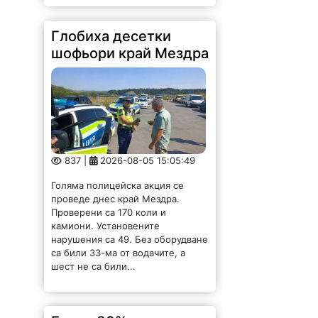
837 |
2026-08-05 15:05:49
Голяма полицейска акция се
проведе днес край Мездра.
Проверени са 170 коли и
камиони. Установените
нарушения са 49. Без оборудване
са били 33-ма от водачите, а
шест не са били...
Близо 80% от
медиците във
Видинско са в
предпенсионна или
пенсионна възраст