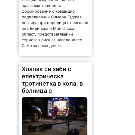
Хлапак се заби с
електрическа
тротинетка в кола, в
болница е
177 |
2026-08-05 10:07:34
12-годишно момче
с електрическа тротинетка се
заби в движещ се с предимство
лек автомобил. Пътният
инцидент е станал вчера около
20.45 часа във Враца, съобщиха