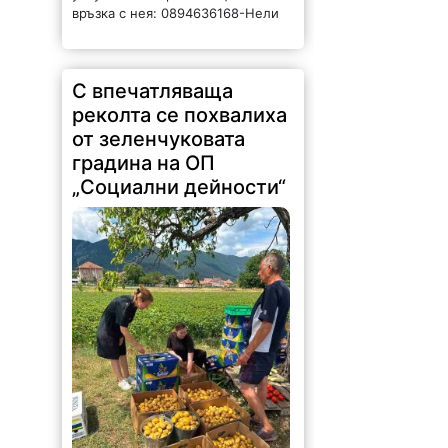
„Социални дейности“
225 |
2026-08-05 13:21:45
Зеленчуковата градина към ОП
„Социални дейности“ – Враца,
създадена по идея на кмета
Калин Каменов, вече е
официално регистрирана като