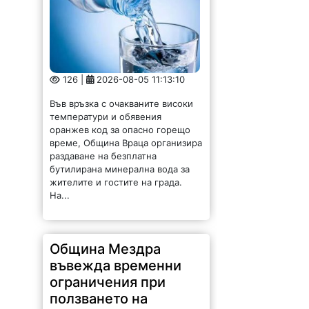
оранжев код за опасно горещо
време, Община Враца организира
раздаване на безплатна
бутилирана минерална вода за
жителите и гостите на града.
На...
Община Мездра
въвежда временни
ограничения при
ползването на
питейна вода за
непитейни нужди