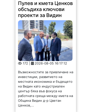
172 |
2026-08-05 16:17:12
Възможностите за привличане на
инвестиции, развитието на
местната икономика и бъдещето
на Видин като индустриален
център бяха във фокуса на
работната среща между кмета на
Община Видин д-р Цветан
Ценков,...
Глобиха десетки
шофьори край Мездра