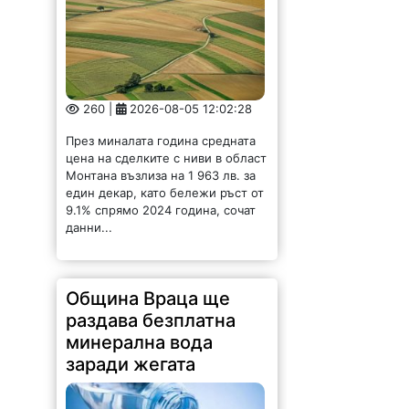
цена на сделките с ниви в област
Монтана възлиза на 1 963 лв. за
един декар, като бележи ръст от
9.1% спрямо 2024 година, сочат
данни...
Община Враца ще
раздава безплатна
минерална вода
заради жегата
126 |
2026-08-05 11:13:10
Във връзка с очакваните високи
температури и обявения