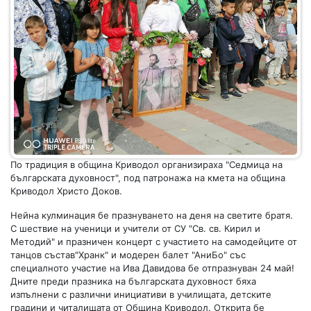
По традиция в община Криводол организираха "Седмица на
българската духовност", под патронажа на кмета на община
Криводол Христо Доков.
Нейна кулминация бе празнуването на деня на светите братя.
С шествие на ученици и учители от СУ "Св. св. Кирил и
Методий" и празничен концерт с участието на самодейците от
танцов състав"Хранк" и модерен балет "АниБо" със
специалното участие на Ива Давидова бе отпразнуван 24 май!
Дните преди празника на българската духовност бяха
изпълнени с различни инициативи в училищата, детските
градини и читалищата от Община Криводол. Открита бе