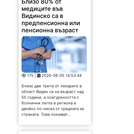
175 |
2026-08-05 14:53:44
Близо две трети от лекарите в
област Видин са на възраст над
55 години, а осигуреността с
болнични легла в региона е
двойно по-ниска от средната за
страната. Това показват...
Жена от Враца си
търси работа-
почистване на
входове