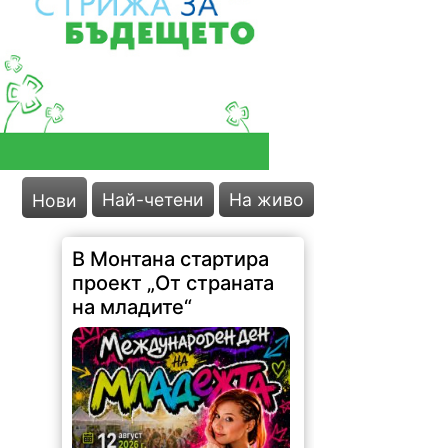
В Монтана стартира
проект „От страната
на младите“
Най-четени
На живо
Нови