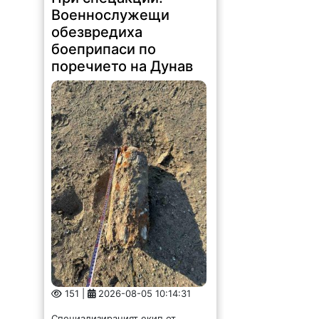
151 |
2026-08-05 10:14:31
Специализираният екип от
врачанското военно
формирование с командир
подполковник Симеон Гаджев
реагира при поредица от сигнали
във Видинска и Монтанска
област, предотвратявайки
сериозен риск за населението.
Само за осем дни –...