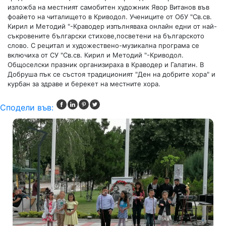
изложба на местният самобитен художник Явор Витанов във
фоайето на читалището в Криводол. Учениците от ОбУ "Св.св.
Кирил и Методий "-Краводер изпълняваха онлайн едни от най-
съкровените български стихове,посветени на българското
слово. С рецитал и художествено-музикална програма се
включиха от СУ "Св.св. Кирил и Методий "-Криводол.
Общоселски празник организираха в Краводер и Галатин. В
Добруша пък се състоя традиционият "Ден на добрите хора" и
курбан за здраве и берекет на местните хора.
Сподели във: