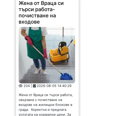
204 |
2026-08-05 14:40:29
Жена от Враца си търси работа,
свързана с почистване на
входове на жилищни блокове в
града. Коректна и предлага
услугата на нормални цени. За
връзка с нея: 0894636168-Нели
С впечатляваща
реколта се похвалиха
от зеленчуковата
градина на ОП