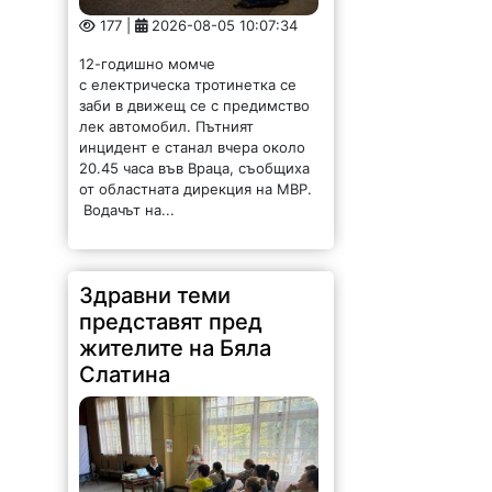
от областната дирекция на МВР.
Водачът на...
Здравни теми
представят пред
жителите на Бяла
Слатина
139 |
2026-08-05 09:37:40
Община Бяла Слатина
постави началото на поредица от
информационни срещи,