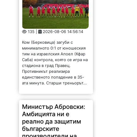
135 |
2026-08-06 14:56:14
Ком (Берковица) загуби с
минималното 0:1 от юношеския
тим на израелския Апоел (Кфар
Саба) контрола, която се игра на
стадиона в град Правец.
Противникът реализира
единственото попадение в 35-
ата минута. Старши треньорът...
Министър Абровски:
Амбицията ни е
реално да защитим
българските
производители на