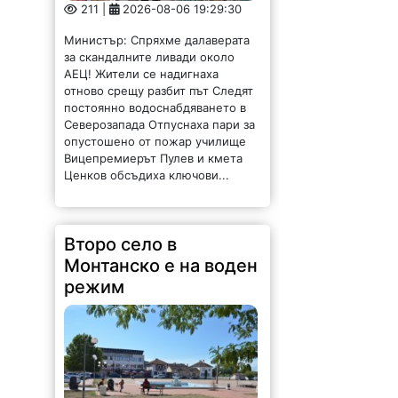
211 |
2026-08-06 19:29:30
Министър: Спряхме далаверата
за скандалните ливади около
АЕЦ! Жители се надигнаха
отново срещу разбит път Следят
постоянно водоснабдяването в
Северозапада Отпуснаха пари за
опустошено от пожар училище
Вицепремиерът Пулев и кмета
Ценков обсъдиха ключови...
Второ село в
Монтанско е на воден
режим