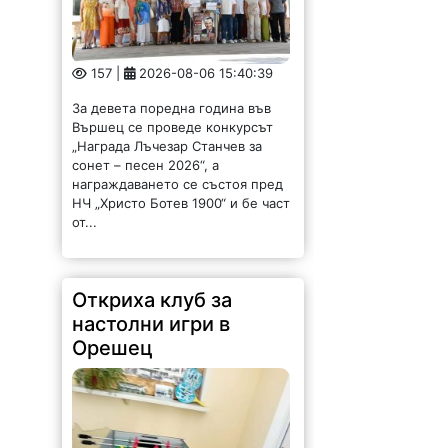
157 |
2026-08-06 15:40:39
За девета поредна година във
Вършец се проведе конкурсът
„Награда Лъчезар Станчев за
сонет – песен 2026“, а
награждаването се състоя пред
НЧ „Христо Ботев 1900“ и бе част
от...
Откриха клуб за
настолни игри в
Орешец