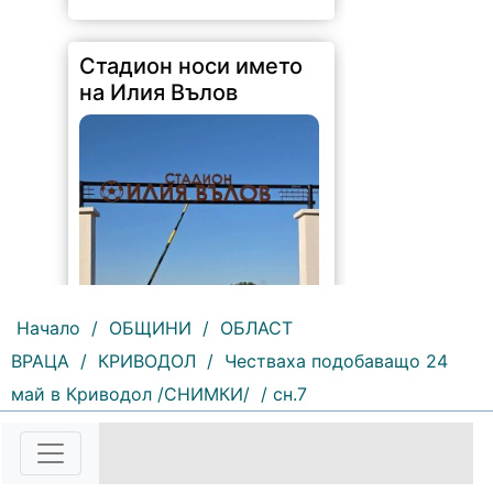
Стадион носи името
на Илия Вълов
Начало
/
ОБЩИНИ
/
ОБЛАСТ
ВРАЦА
/
КРИВОДОЛ
/
Честваха подобаващо 24
175 |
2026-08-06 09:55:43
май в Криводол /СНИМКИ/
/ сн.7
С футболна среща между
юношеските отбори на "Мизия" /
Кнежа/ и "Ботев" /Враца/ ще
бъде открит градския стадион в