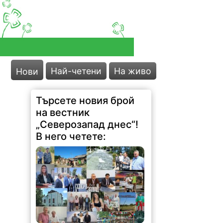
Най-четени
На живо
Нови
Търсете новия брой
на вестник
„Северозапад днес“!
В него четете: