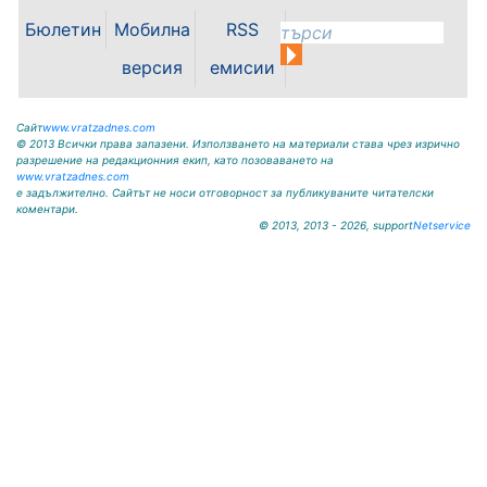
Кнежа. Спортното съоръжение
Бюлетин
Мобилна
RSS
носи името на легендарния
вратар от близкото минало
версия
емисии
Илия...
Сайт
www.vratzadnes.com
© 2013 Всички права запазени. Използването на материали става чрез изрично
разрешение на редакционния екип, като позоваването на
www.vratzadnes.com
е задължително. Сайтът не носи отговорност за публикуваните читателски
коментари.
© 2013, 2013 - 2026, support
Netservice