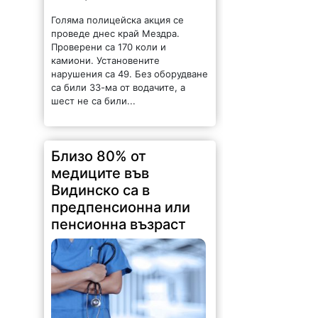
нарушения са 49. Без оборудване
са били 33-ма от водачите, а
шест не са били...
Близо 80% от
медиците във
Видинско са в
предпенсионна или
пенсионна възраст
175 |
2026-08-05 14:53:44
Близо две трети от лекарите в
област Видин са на възраст над
55 години, а осигуреността с