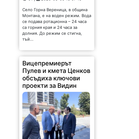
долния. До режим се стигна,
тъй...
Вицепремиерът
Пулев и кмета Ценков
обсъдиха ключови
проекти за Видин
176 |
2026-08-05 16:17:12
Възможностите за привличане на
инвестиции, развитието на
местната икономика и бъдещето