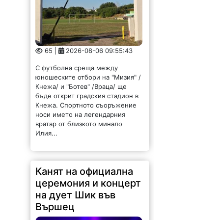
65 |
2026-08-06 09:55:43
С футболна среща между
юношеските отбори на "Мизия" /
Кнежа/ и "Ботев" /Враца/ ще
бъде открит градския стадион в
Кнежа. Спортното съоръжение
носи името на легендарния
вратар от близкото минало
Илия...
Канят на официална
церемония и концерт
на дует Шик във
Вършец