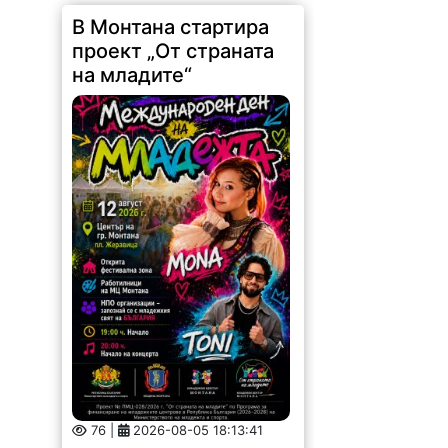
76 |
2026-08-05 18:13:41
Младежки център – Монтана
стартира изпълнението на
проект „От страната на младите“
по договор за безвъзмездна
финансова помощ по Програма за