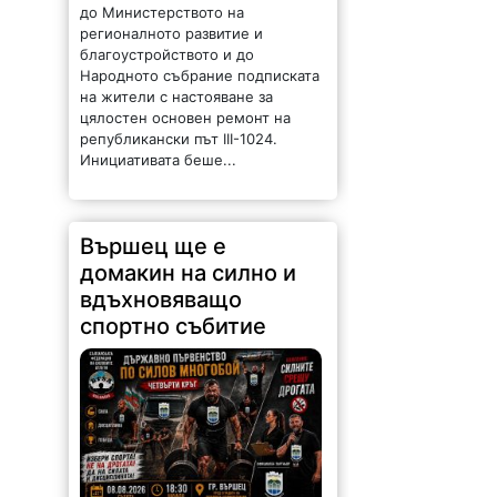
цялостен основен ремонт на
републикански път III-1024.
Инициативата беше...
Вършец ще е
домакин на силно и
вдъхновяващо
спортно събитие
67 |
2026-08-06 09:31:22
На 8 август от 18:30 часа пред
сградата на Общинска
администрация – Вършец ще се