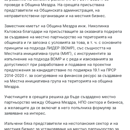
проведе в Община Мездра. На срещата присъстваха
представители на Общинската администрация, на
неправителствени организации и на местния бизнес.
Заместник-кметът на Община Мездра инж. Николинка
Кътовска благодари на присъстващите за оказаната подкрепа
за създаване на местно партньорство на територията на
общината и ги запозна с условията за това, в т. ч. с основните
принципи на подхода ЛИДЕР (ВОМР), със същността на
Местната инициативна група (МИГ), с инструментите за
изпълнение на подхода ВОМР и с реда и изискванията за
допустимост при разработване и подаване на проектни
предложения за кандидатстване по подмярка 19.1 на ПРСР
2014-2020 г. за осигуряване на финансов ресурс за създаване
на Местна инициативна група на територията на община
Мездра.
Участниците в срещата решиха да бъде създадено местно
партньорство между Община Мездра, НПО сектора и бизнеса,
а желаещите да се включат в него попълниха формуляр за
заявяване на интерес.
Излъчени бяха представители на нестопанския сектор и на
местния бизнес за установяване на местно партньорство за