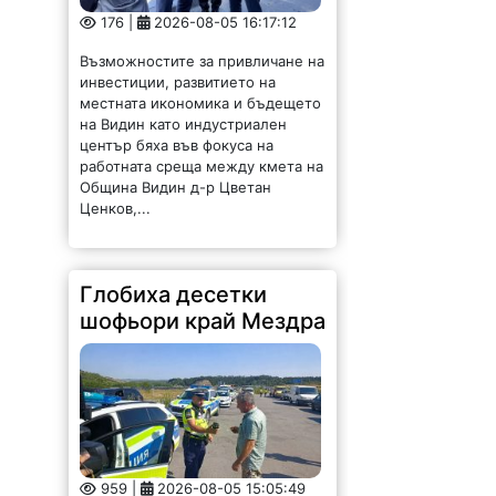
на Видин като индустриален
център бяха във фокуса на
работната среща между кмета на
Община Видин д-р Цветан
Ценков,...
Глобиха десетки
шофьори край Мездра
959 |
2026-08-05 15:05:49
Голяма полицейска акция се
проведе днес край Мездра.
Проверени са 170 коли и
камиони. Установените