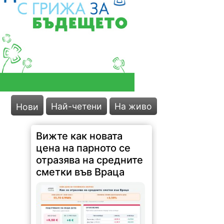
Вижте как новата
цена на парното се
Най-четени
На живо
Нови
отразява на средните
сметки във Враца
64 |
2026-08-06 09:57:22
Топлофикация Враца дава 3%