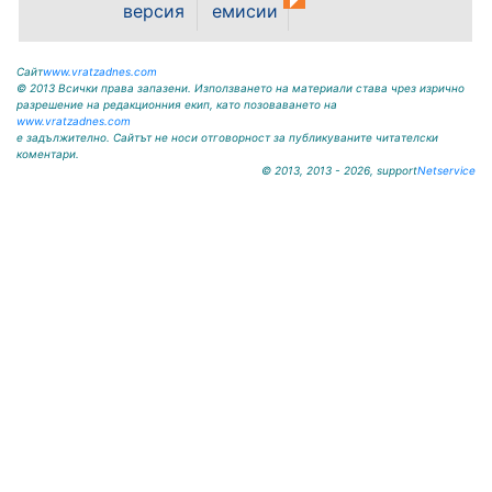
версия
емисии
Сайт
www.vratzadnes.com
© 2013 Всички права запазени. Използването на материали става чрез изрично
разрешение на редакционния екип, като позоваването на
www.vratzadnes.com
е задължително. Сайтът не носи отговорност за публикуваните читателски
коментари.
© 2013, 2013 - 2026, support
Netservice