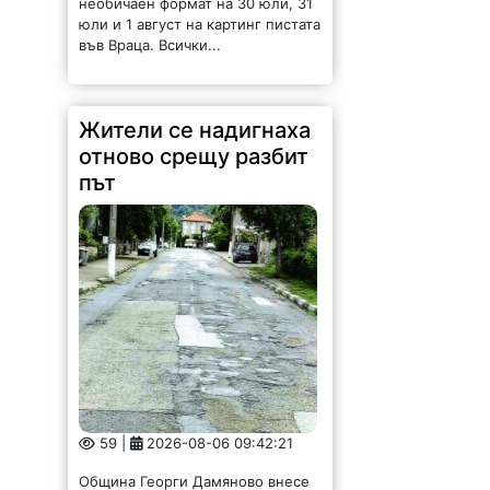
Жители се надигнаха
отново срещу разбит
път
59 |
2026-08-06 09:42:21
Община Георги Дамяново внесе
до Министерството на
регионалното развитие и
благоустройството и до
Народното събрание подписката
на жители с настояване за