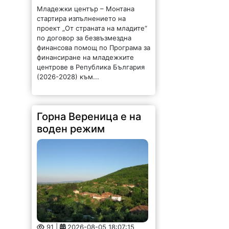
финансиране на младежките
центрове в Република България
(2026-2028) към...
Горна Вереница е на
воден режим
91 |
2026-08-05 18:07:15
Село Горна Вереница, в община
Монтана, е на воден режим. Вода
се подава ротационна – 24 часа
са горния края и 24 часа за