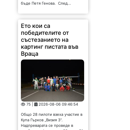
победителите от
състезанието на
картинг пистата във
Враца
75 |
2026-08-06 09:46:54
Общо 28 пилоти взеха участие в
Купа Гърков „Визия 3“.
Надпреварата се проведе в
необичаен формат на 30 юли, 31
юли и 1 август на картинг пистата
във Враца. Всички...