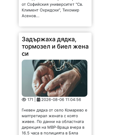
171 |
2026-08-06 11:04:56
Гневен дядка от село Комарево е
малтретирал жената с която
живее. По данни на областната
дирекция на МВР-Враца вчера в
16.5 часа в полицията в Бяла
Слатина е получен сигнал за...
Фирма търси
Технически
ръководител
асфалтополагане