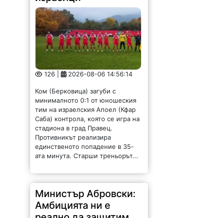
Противникът реализира
единственото попадение в 35-
ата минута. Старши треньорът...
Министър Абровски:
Амбицията ни е
реално да защитим
българските
производители на
плодове и зеленчуци
от нелоялната
конкуренция