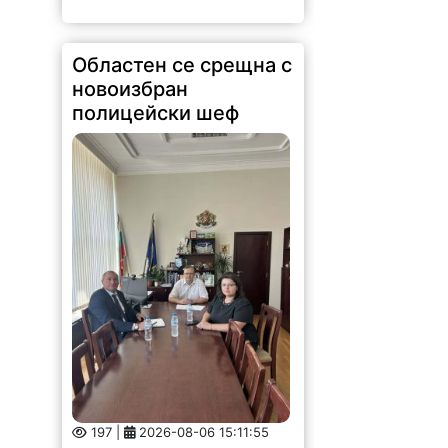
197 |
2026-08-06 15:11:55
Областният управител на
Монтана Иван Каменов и
заместник областният управител
Зорница Михайлова проведоха
работна среща с новия директор
на ОДМВР старши комисар
Мариян Божинов. По време на
срещата бяха обсъдени
актуалната...
Данаил Йорданов