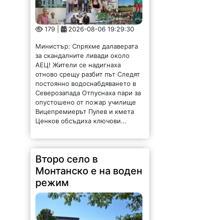
Второ село в
Монтанско е на воден
режим
284 |
2026-08-06 17:12:29
Бойчиновското село
Владимирово от днес е на
режим. Заради сушата има
недостиг на питейна вода. В
долната част на населеното
място ще има вода през деня от
8 до 12 часа,...