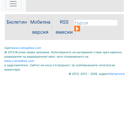
Бюлетин
Мобилна
RSS
версия
емисии
Сайт
www.vratzadnes.com
© 2013 Всички права запазени. Използването на материали става чрез изрично
разрешение на редакционния екип, като позоваването на
www.vratzadnes.com
е задължително. Сайтът не носи отговорност за публикуваните читателски
коментари.
© 2013, 2013 - 2026, support
Netservice