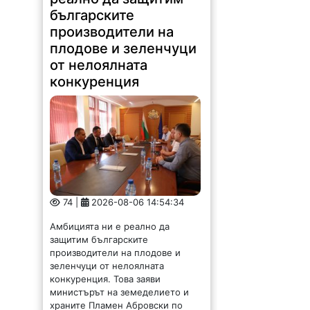
74 |
2026-08-06 14:54:34
Амбицията ни е реално да
защитим българските
производители на плодове и
зеленчуци от нелоялната
конкуренция. Това заяви
министърът на земеделието и
храните Пламен Абровски по
време на среща с
представители...
Глобиха над 3000
шофьора, превишили
скоростта във
Врачанско