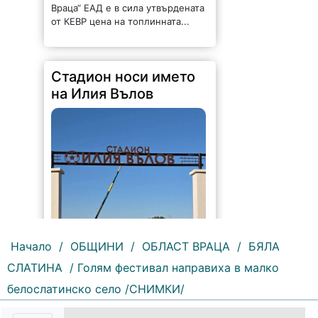
159 |
2026-08-06 09:55:43
С футболна среща между
юношеските отбори на "Мизия" /
Кнежа/ и "Ботев" /Враца/ ще
бъде открит градския стадион в
Кнежа. Спортното съоръжение
носи името на легендарния
вратар от близкото минало
Илия...
Начало
/
ОБЩИНИ
/
ОБЛАСТ ВРАЦА
/
БЯЛА
СЛАТИНА
/ Голям фестивал направиха в малко
белослатинско село /СНИМКИ/