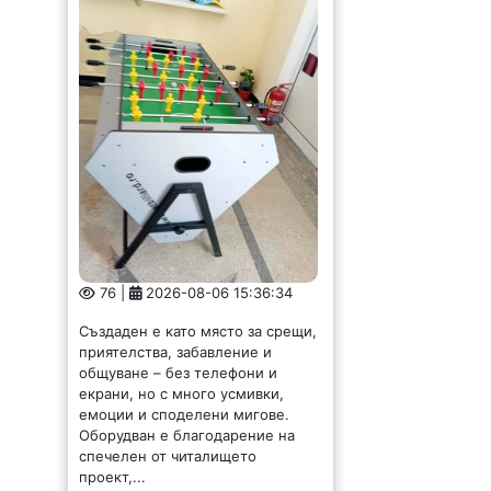
76 |
2026-08-06 15:36:34
Създаден е като място за срещи,
приятелства, забавление и
общуване – без телефони и
екрани, но с много усмивки,
емоции и споделени мигове.
Оборудван е благодарение на
спечелен от читалището
проект,...
Областен се срещна с
новоизбран
полицейски шеф