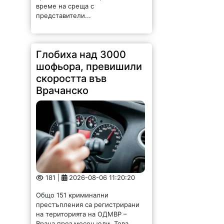
181 |
2026-08-06 11:20:20
Общо 151 криминални
престъпления са регистрирани
на територията на ОДМВР –
Враца през месец юли. Това
сочат данните на дирекцията. От
тях 38 са разкрити, а по
останалите случаи работата...
Вълнуваща среща с
фондация "Раздумка
на седянка" в
Чупрене /СНИМКИ/