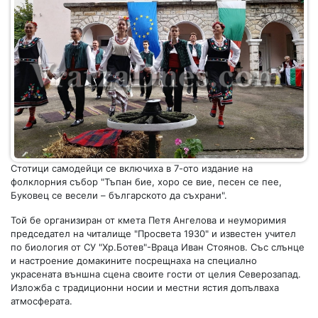
Стотици самодейци се включиха в 7-ото издание на
фолклорния събор "Тъпан бие, хоро се вие, песен се пее,
Буковец се весели – българското да съхрани".
Той бе организиран от кмета Петя Ангелова и неуморимия
председател на читалище "Просвета 1930" и известен учител
по биология от СУ "Хр.Ботев"-Враца Иван Стоянов. Със слънце
и настроение домакините посрещнаха на специално
украсената външна сцена своите гости от целия Северозапад.
Изложба с традиционни носии и местни ястия допълваха
атмосферата.