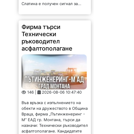
146 |
2026-08-06 10:47:40
Във връзка с изпълнението на
обекти на дружеството в Община
Враца, фирма „Пътинженеринг -
М“ ЕАД гр. Монтана, търси да
назначи: Технически ръководител
асфалтополагане. Кандидатите
трябва да притежават:
Строително образование и
квалификация за...
Вижте как новата
цена на парното се
отразява на средните
сметки във Враца