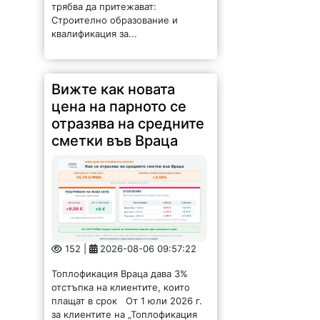
152 |
2026-08-06 09:57:22
Топлофикация Враца дава 3%
отстъпка на клиентите, които
плащат в срок От 1 юли 2026 г.
за клиентите на „Топлофикация
Враца“ ЕАД е в сила утвърдената
от КЕВР цена на топлинната...
Стадион носи името
на Илия Вълов