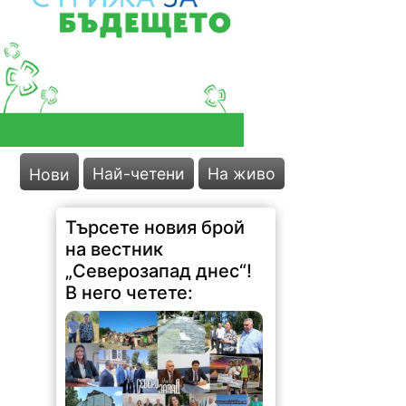
на вестник
„Северозапад днес“!
В него четете:
Най-четени
На живо
Нови
179 |
2026-08-06 19:29:30
Министър: Спряхме далаверата
за скандалните ливади около
АЕЦ! Жители се надигнаха
отново срещу разбит път Следят
постоянно водоснабдяването в
Северозапада Отпуснаха пари за
опустошено от пожар училище
Вицепремиерът Пулев и кмета
Ценков обсъдиха ключови...