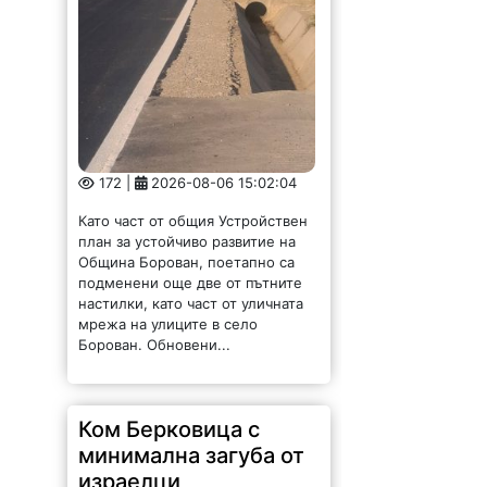
настилки, като част от уличната
мрежа на улиците в село
Борован. Обновени...
Ком Берковица с
минимална загуба от
израелци
126 |
2026-08-06 14:56:14
Ком (Берковица) загуби с
минималното 0:1 от юношеския
тим на израелския Апоел (Кфар
Саба) контрола, която се игра на
стадиона в град Правец.