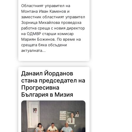
стана председател на
Прогресивна
България в Мизия
442 |
2026-08-06 15:04:03
Учредиха структура на
Прогресивна България в Мизия.
За председател е избран Данаил
Георгиев Йорданов. Той е роден
на 22 април 1966 г. в с. Липница.
Женен, с две деца. Целият му...