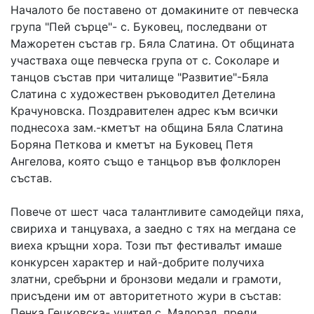
Началото бе поставено от домакините от певческа
група "Пей сърце"- с. Буковец, последвани от
Мажоретен състав гр. Бяла Слатина. От общината
участваха още певческа група от с. Соколаре и
танцов състав при читалище "Развитие"-Бяла
Слатина с художествен ръководител Детелина
Крачуновска. Поздравителен адрес към всички
поднесоха зам.-кметът на община Бяла Слатина
Боряна Петкова и кметът на Буковец Петя
Ангелова, която също е танцьор във фолклорен
състав.
Повече от шест часа талантливите самодейци пяха,
свириха и танцуваха, а заедно с тях на мегдана се
виеха кръщни хора. Този път фестивалът имаше
конкурсен характер и най-добрите получиха
златни, сребърни и бронзови медали и грамоти,
присъдени им от авторитетното жури в състав:
Пенка Гецковска- учител с. Малорад, преди