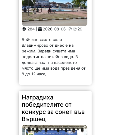
Наградиха
победителите от
конкурс за сонет във
Вършец
142 |
2026-08-06 15:40:39
За девета поредна година във
Вършец се проведе конкурсът
„Награда Лъчезар Станчев за
сонет – песен 2026“, а
награждаването се състоя пред
НЧ „Христо Ботев 1900“ и бе част