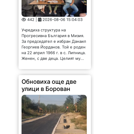
Обновиха още две
улици в Борован
172 |
2026-08-06 15:02:04
Като част от общия Устройствен
план за устойчиво развитие на
Община Борован, поетапно са
подменени още две от пътните