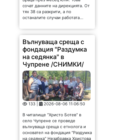
133 |
2026-08-06 11:06:50
В читалище "Христо Ботев" в
село Чупрене се проведе
вълнуваща среща с етнолога и
основател на фондация "Раздумка
на седянка" Незабравка Христова
от Софийския университет "Св.
Климент Охридски", Тихомир
Асенов...
Задържаха дядка,
тормозел и биел жена
си