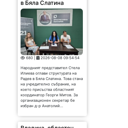
в Бяла Слатина
680 |
2026-08-08 09:54:54
Народният представител Стела
Илиева оглави структурата на
Радев в Бяла Слатина. Това стана
на учредително събрание, на
което присъства областният
координатор Георги Митов. За
организационен секретар бе
избран д-р Анатолий...
Владика, областен