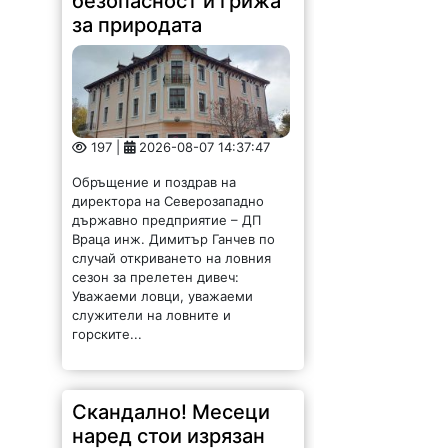
безопасност и грижа
за природата
197 |
2026-08-07 14:37:47
Обръщение и поздрав на
директора на Северозападно
държавно предприятие – ДП
Враца инж. Димитър Ганчев по
случай откриването на ловния
сезон за прелетен дивеч:
Уважаеми ловци, уважаеми
служители на ловните и
горските...
Скандално! Месеци
наред стои изрязан