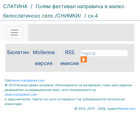
СЛАТИНА
/
Голям фестивал направиха в малко
белослатинско село /СНИМКИ/
/ сн.4
159 |
2026-08-07 11:30:54
ОБЩИНА КРИВОДОЛ ОБЛАСТ
ВРАЦА 3060 гр. Криводол, ул.
„Освобождение” № 13, тел.
09117/20-45, e-mail:
Бюлетин
Мобилна
RSS
krivodol@mbox.is-bg.net ОБЯВА
На основание чл. 8, ал. 4,
версия
емисии
чл. 14, ал. 7 от ЗОС; чл. 92, ал. 1...
Сайт
www.vratzadnes.com
© 2013 Всички права запазени. Използването на материали става чрез изрично
разрешение на редакционния екип, като позоваването на
www.vratzadnes.com
е задължително. Сайтът не носи отговорност за публикуваните читателски
коментари.
© 2013, 2013 - 2026, support
Netservice