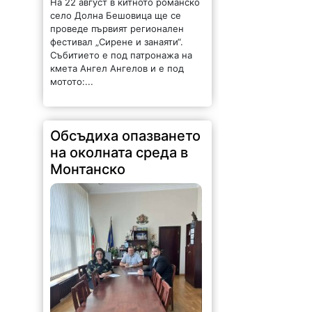
На 22 август в китното романско
село Долна Бешовица ще се
проведе първият регионален
фестивал „Сирене и занаяти“.
Събитието е под патронажа на
кмета Ангел Ангелов и е под
мотото:...
Обсъдиха опазването
на околната среда в
Монтанско