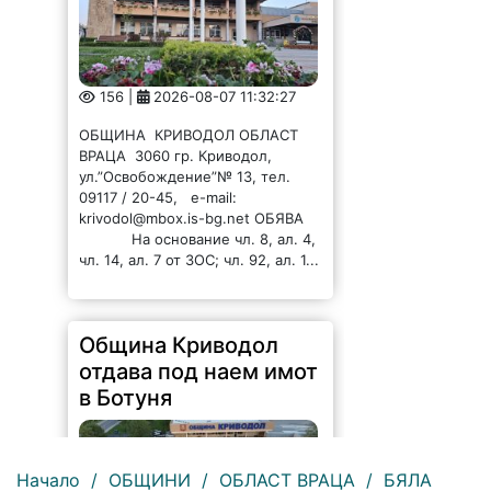
156 |
2026-08-07 11:32:27
ОБЩИНА КРИВОДОЛ ОБЛАСТ
ВРАЦА 3060 гр. Криводол,
ул.”Освобождение”№ 13, тел.
09117 / 20-45, e-mail:
krivodol@mbox.is-bg.net ОБЯВА
На основание чл. 8, ал. 4,
чл. 14, ал. 7 от ЗОС; чл. 92, ал. 1...
Община Криводол
отдава под наем имот
в Ботуня
Начало
/
ОБЩИНИ
/
ОБЛАСТ ВРАЦА
/
БЯЛА