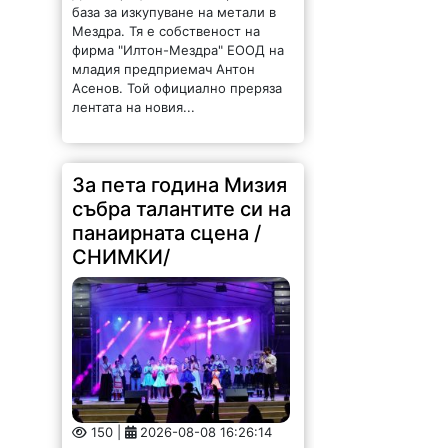
база за изкупуване на метали в
Мездра. Тя е собственост на
фирма "Илтон-Мездра" ЕООД на
младия предприемач Антон
Асенов. Той официално преряза
лентата на новия...
За пета година Мизия
събра талантите си на
панаирната сцена /
СНИМКИ/
150 |
2026-08-08 16:26:14