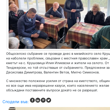
Общоселско събрание се проведе днес в мизийското село Круш
на наболели проблеми, свързани с местния православен храм „
кметът на с. Крушовица Илия Илиевски и жители на селото. О
Тенджерски, но той отсъстваше от събранието. Предложени за 
Десислава Димитрова, Валентин Ветов, Милчо Симеонов.
С множество положени усилия от страна на кметството, общин
но все още има неразрешени казуси, които населението желае 
обсъждани поставените въпроси докато не се разрешат.
Сподели във: