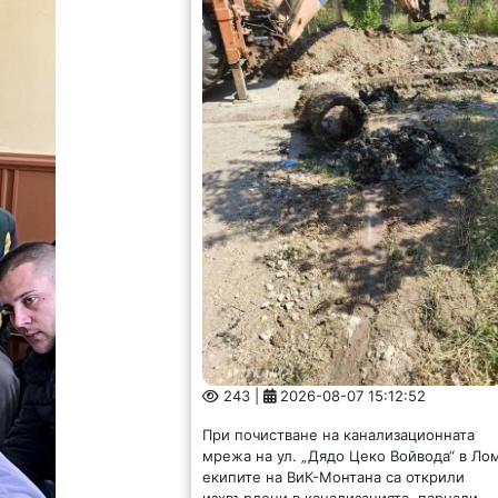
243 |
2026-08-07 15:12:52
При почистване на канализационната
мрежа на ул. „Дядо Цеко Войвода“ в Ло
екипите на ВиК-Монтана са открили
изхвърлени в канализацията, парцали,