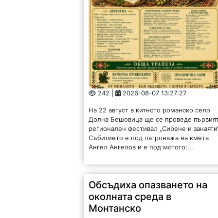
242 |
2026-08-07 13:27:27
На 22 август в китното романско село
Долна Бешовица ще се проведе първия
регионален фестивал „Сирене и занаяти“
Събитието е под патронажа на кмета
Ангел Ангелов и е под мотото:...
Обсъдиха опазването на
околната среда в
Монтанско