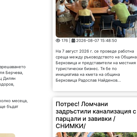
176 |
2026-08-07 15:48:50
На 7 август 2026 г. се проведе работна
среща между ръководството на Община
Берковица и представители на местния
азрешаването
туристически бизнес. Тя бе по
ля Берчева,
инициатива на кмета на община
ец Дилян
Берковица Радослав Найденов...
одоров,
колко месеца,
Потрес! Ломчани
 ще бъдат
задръстили канализация с
парцали и завивки /
СНИМКИ/