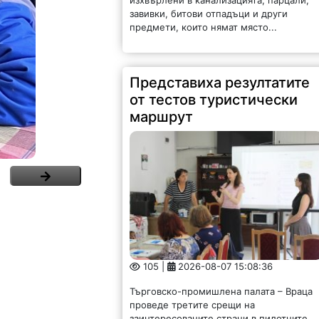
завивки, битови отпадъци и други
предмети, които нямат място...
Представиха резултатите
от тестов туристически
маршрут
105 |
2026-08-07 15:08:36
Търговско-промишлена палата – Враца
проведе третите срещи на
заинтересованите страни в пилотните