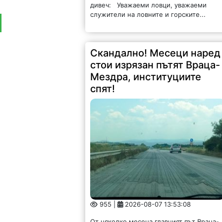
дивеч: Уважаеми ловци, уважаеми
служители на ловните и горските...
Скандално! Месеци наред
стои изрязан пътят Враца-
Мездра, институциите
спят!
955 |
2026-08-07 13:53:08
От няколко месеца главният път Враца-