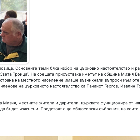
овица. Основните теми бяха избор на църковно настоятелство и р
Света Троица“. На срещата присъстваха кметът на община Мизия Ва
т страна на местното население имаше възникнали въпроси към от
членове на църковното настоятелство са Панайот Гергов, Ивалин Т
а Мизия, местните жители и дарители, църквата функционира от ня
да бъдат изяснени. Предстоят още общоселски събрания, на които