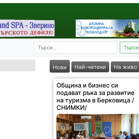
Търсе
Най-четени
На живо
Нови
Община и бизнес си
подават ръка за развитие
на туризма в Берковица /
СНИМКИ/