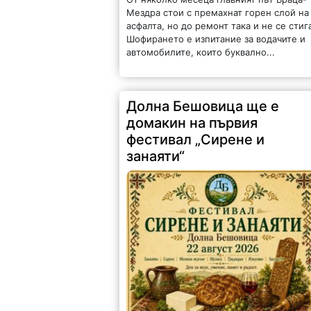
Мездра стои с премахнат горен слой на
асфалта, но до ремонт така и не се стиг
Шофирането е изпитание за водачите и
автомобилите, които буквално...
Долна Бешовица ще е
домакин на първия
фестивал „Сирене и
занаяти“