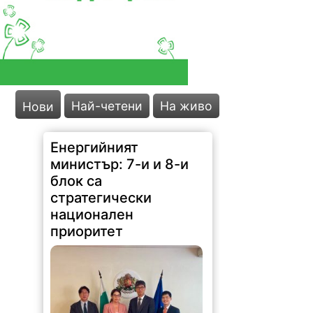
Най-четени
На живо
Нови
Енергийният
министър: 7-и и 8-и
блок са
стратегически
национален
приоритет