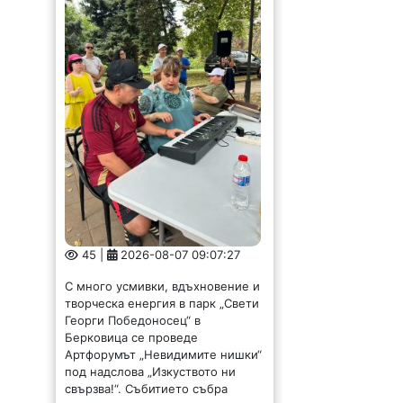
45 |
2026-08-07 09:07:27
С много усмивки, вдъхновение и
творческа енергия в парк „Свети
Георги Победоносец“ в
Берковица се проведе
Артфорумът „Невидимите нишки“
под надслова „Изкуството ни
свързва!“. Събитието събра
жители и гости на града...