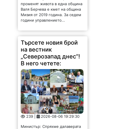
Валя Берчева е кмет на община
Мизия от 2019 година. За седем
години управлението...
Търсете новия брой
на вестник
„Северозапад днес“!
В него четете:
239 |
2026-08-06 19:29:30
Министър: Спряхме далаверата
за скандалните ливади около