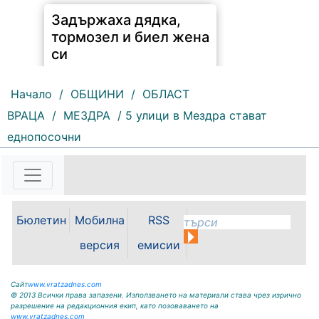
Задържаха дядка,
тормозел и биел жена
си
Начало
/
ОБЩИНИ
/
ОБЛАСТ
ВРАЦА
/
МЕЗДРА
/ 5 улици в Мездра стават
еднопосочни
184 |
2026-08-06 11:04:56
Гневен дядка от село Комарево е
малтретирал жената с която
живее. По данни на областната
дирекция на МВР-Враца вчера в
Бюлетин
Мобилна
RSS
16.5 часа в полицията в Бяла
Слатина е получен сигнал за...
версия
емисии
Сайт
www.vratzadnes.com
© 2013 Всички права запазени. Използването на материали става чрез изрично
разрешение на редакционния екип, като позоваването на
www.vratzadnes.com