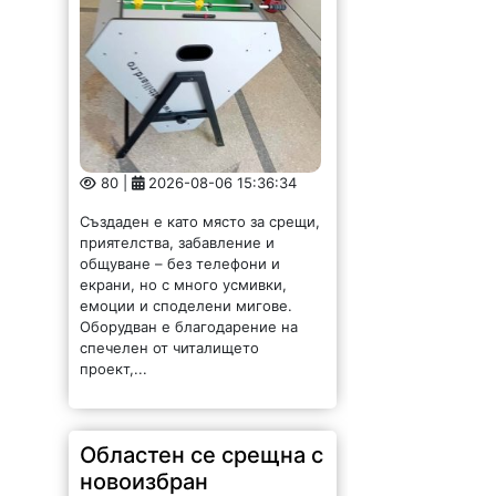
80 |
2026-08-06 15:36:34
Създаден е като място за срещи,
приятелства, забавление и
общуване – без телефони и
екрани, но с много усмивки,
емоции и споделени мигове.
Оборудван е благодарение на
спечелен от читалището
проект,...
Областен се срещна с
новоизбран
полицейски шеф