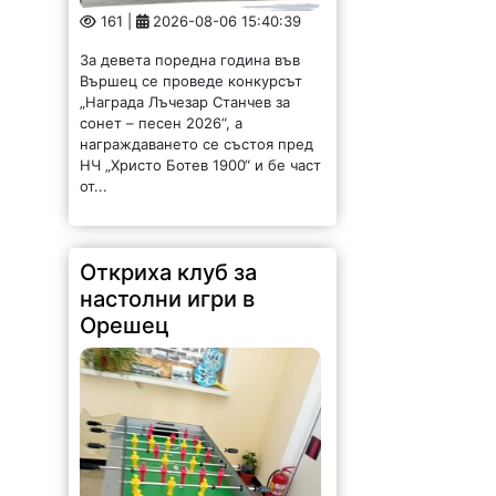
161 |
2026-08-06 15:40:39
За девета поредна година във
Вършец се проведе конкурсът
„Награда Лъчезар Станчев за
сонет – песен 2026“, а
награждаването се състоя пред
НЧ „Христо Ботев 1900“ и бе част
от...
Откриха клуб за
настолни игри в
Орешец