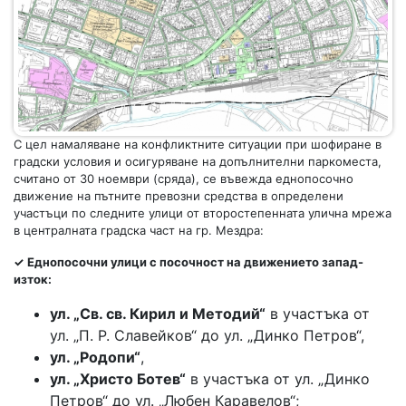
С цел намаляване на конфликтните ситуации при шофиране в
градски условия и осигуряване на допълнителни паркоместа,
считано от 30 ноември (сряда), се въвежда еднопосочно
движение на пътните превозни средства в определени
участъци по следните улици от второстепенната улична мрежа
в централната градска част на гр. Мездра:
✓
Еднопосочни улици с посочност
на движението
запад-
изток
:
ул. „Св. св. Кирил и Методий“
в участъка от
ул. „П. Р. Славейков“ до ул. „Динко Петров“,
ул. „Родопи“
,
ул. „Христо Ботев“
в участъка от ул. „Динко
Петров“ до ул. „Любен Каравелов“;