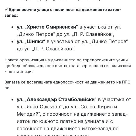
✓
Еднопосочни улици с посочност на
движението изток-
запад:
ул. „Христо Смирненски“
в участъка от ул.
„Динко Петров“ до ул. „П. Р. Славейков“,
ул. „Шипка“
в участъка от ул. „Динко Петров“
до ул. „П. Р. Славейков“.
Новата организация на движението по горепосочените улици
ще бъде обозначена със съответната вертикална сигнализация
- пътни знаци.
Запазва се досегашната еднопосочност на движението на ППС
по:
ул.
„Александър Стамболийски“
в участъка от
ул. „Янко Сакъзов“ до ул. „Св. св. Кирил и
Методий“, с посочност на движението запад-
изток по южното платно на улицата и с
посочност на движението изток-запад по
северното платно на улицата;