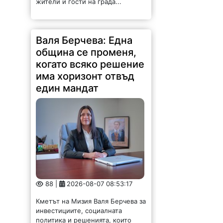
Валя Берчева: Една
община се променя,
когато всяко решение
има хоризонт отвъд
един мандат
88 |
2026-08-07 08:53:17
Кметът на Мизия Валя Берчева за
инвестициите, социалната
политика и решенията, които
променят живота в една община