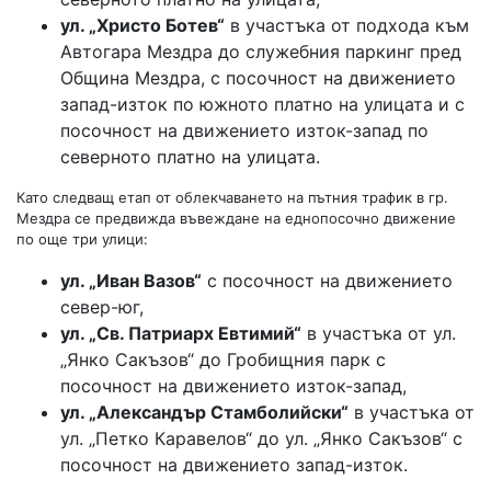
ул. „Христо Ботев“
в участъка от подхода към
Автогара Мездра до служебния паркинг пред
Община Мездра, с посочност на движението
запад-изток по южното платно на улицата и с
посочност на движението изток-запад по
северното платно на улицата.
Като следващ етап от облекчаването на пътния трафик в гр.
Мездра се предвижда въвеждане на еднопосочно движение
по още три улици:
ул. „Иван Вазов“
с посочност на движението
север-юг,
ул. „
Св.
Патриарх Евтимий“
в участъка от ул.
„Янко Сакъзов“ до Гробищния парк с
посочност на движението изток-запад,
ул. „Александър Стамболийски“
в участъка от
ул. „Петко Каравелов“ до ул. „Янко Сакъзов“ с
посочност на движението запад-изток.