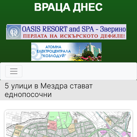
5 улици в Мездра стават
еднопосочни