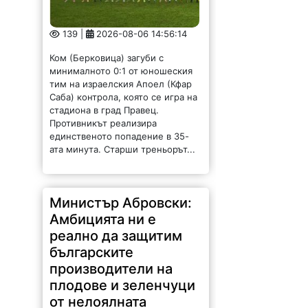
139 |
2026-08-06 14:56:14
Ком (Берковица) загуби с
минималното 0:1 от юношеския
тим на израелския Апоел (Кфар
Саба) контрола, която се игра на
стадиона в град Правец.
Противникът реализира
единственото попадение в 35-
ата минута. Старши треньорът...
Министър Абровски:
Амбицията ни е
реално да защитим
българските
производители на
плодове и зеленчуци
от нелоялната
конкуренция