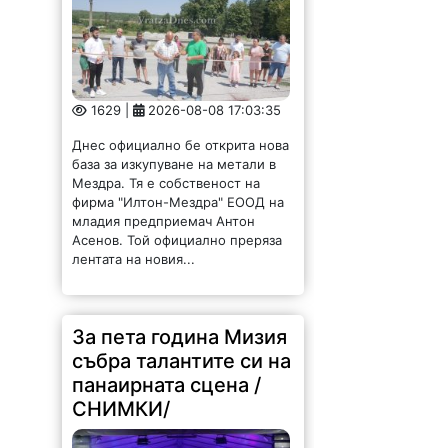
1629 |
2026-08-08 17:03:35
Днес официално бе открита нова
база за изкупуване на метали в
Мездра. Тя е собственост на
фирма "Илтон-Мездра" ЕООД на
младия предприемач Антон
Асенов. Той официално преряза
лентата на новия...
За пета година Мизия
събра талантите си на
панаирната сцена /
СНИМКИ/