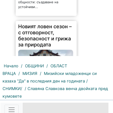
общности: създаване на
устойчиви...
Новият ловен сезон –
с отговорност,
безопасност и грижа
за природата
Начало
/
ОБЩИНИ
/
ОБЛАСТ
ВРАЦА
/
МИЗИЯ
/
Мизийски младоженци си
239 |
2026-08-07 14:37:47
казаха "Да" в последния ден на годината /
Обръщение и поздрав на
СНИМКИ/
/ Славяна Славкова венча двойката пред
директора на Северозападно
държавно предприятие – ДП
кумовете
Враца инж. Димитър Ганчев по
случай откриването на ловния
сезон за прелетен дивеч:
Уважаеми ловци, уважаеми