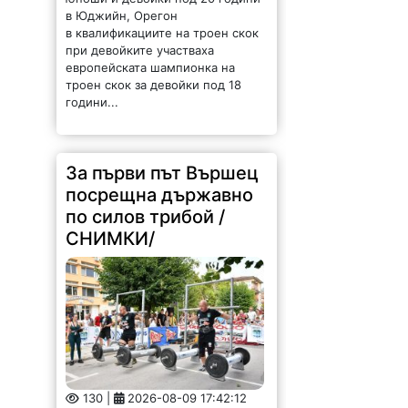
в Юджийн, Орегон
в квалификациите на троен скок
при девойките участваха
европейската шампионка на
троен скок за девойки под 18
години...
За първи път Вършец
посрещна държавно
по силов трибой /
СНИМКИ/
130 |
2026-08-09 17:42:12