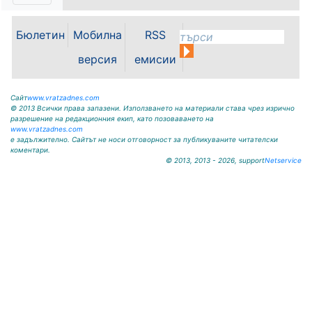
служители на ловните и
горските...
Бюлетин
Мобилна
RSS
версия
емисии
Сайт
www.vratzadnes.com
© 2013 Всички права запазени. Използването на материали става чрез изрично
разрешение на редакционния екип, като позоваването на
www.vratzadnes.com
е задължително. Сайтът не носи отговорност за публикуваните читателски
коментари.
© 2013, 2013 - 2026, support
Netservice