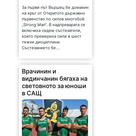
За първи път Вършец бе домакин
на кръг от Откритото държавно
първенство по силов многобой
„Strong Man“. В надпреварата се
включиха седем състезатели,
които премериха сили в шест
тежки дисциплини.
Състезанието бе...
Врачинин и
видинчанин бягаха на
световното за юноши
в САЩ