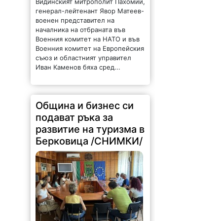
Видинският митрополит Пахомий,
генерал-лейтенант Явор Матеев-
военен представител на
началника на отбраната във
Военния комитет на НАТО и във
Военния комитет на Европейския
съюз и областният управител
Иван Каменов бяха сред...
Община и бизнес си
подават ръка за
развитие на туризма в
Берковица /СНИМКИ/