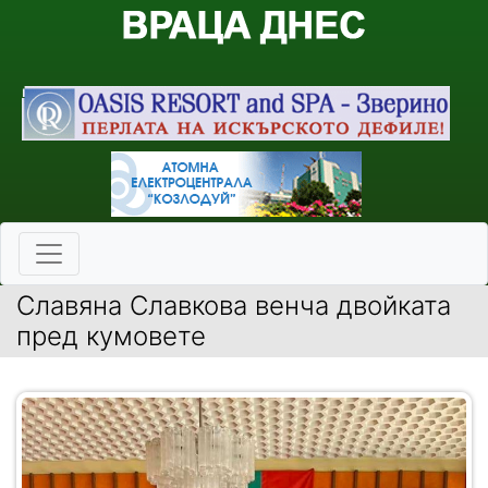
Славяна Славкова венча двойката
пред кумовете