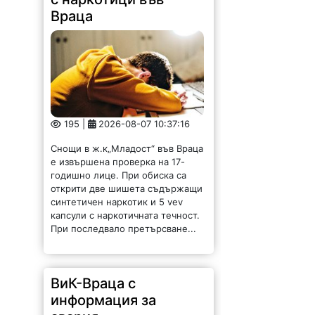
Враца
195 |
2026-08-07 10:37:16
Снощи в ж.к„Младост“ във Враца
е извършена проверка на 17-
годишно лице. При обиска са
открити две шишета съдържащи
синтетичен наркотик и 5 vev
капсули с наркотичната течност.
При последвало претърсване...
ВиК-Враца с
информация за