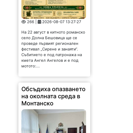
266 |
2026-08-07 13:27:27
На 22 август в китното романско
село Долна Бешовица ще се
проведе първият регионален
фестивал „Сирене и занаяти“.
Събитието е под патронажа на
кмета Ангел Ангелов и е под
мотото:...
Обсъдиха опазването
на околната среда в
Монтанско