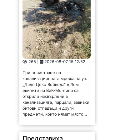
265 |
2026-08-07 15:12:52
При почистване на
канализационната мрежа на ул.
„Дядо Цеко Войвода“ в Лом
екипите на ВиК-Монтана са
открили изхвърлени в
канализацията, парцали, завивки,
битови отпадъци и други
предмети, които нямат място...
Представиха