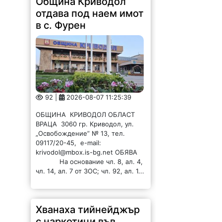
Община Криводол
отдава под наем имот
в с. Фурен
92 |
2026-08-07 11:25:39
ОБЩИНА КРИВОДОЛ ОБЛАСТ
ВРАЦА 3060 гр. Криводол, ул.
„Освобождение” № 13, тел.
09117/20-45, e-mail:
krivodol@mbox.is-bg.net ОБЯВА
На основание чл. 8, ал. 4,
чл. 14, ал. 7 от ЗОС; чл. 92, ал. 1...
Хванаха тийнейджър
с наркотици във