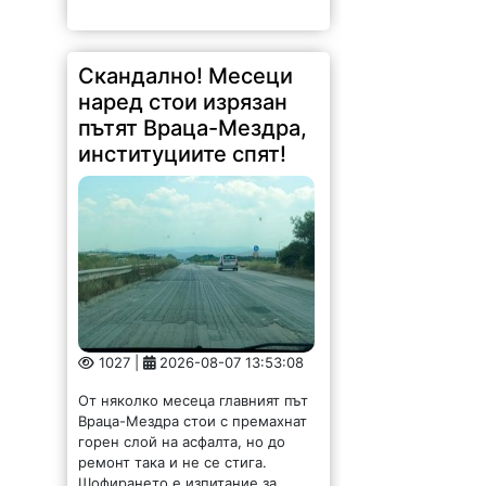
Скандално! Месеци
наред стои изрязан
пътят Враца-Мездра,
институциите спят!
1027 |
2026-08-07 13:53:08
От няколко месеца главният път
Враца-Мездра стои с премахнат
горен слой на асфалта, но до
ремонт така и не се стига.
Шофирането е изпитание за