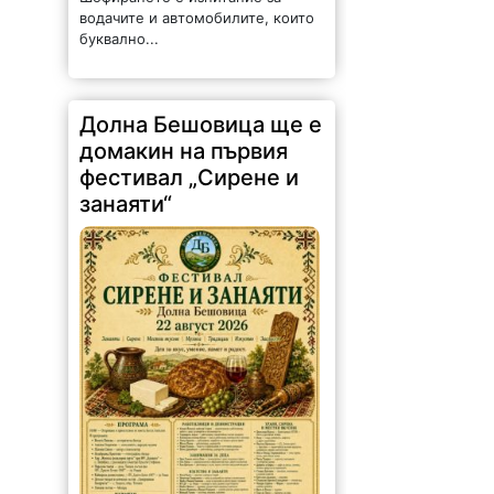
водачите и автомобилите, които
буквално...
Долна Бешовица ще е
домакин на първия
фестивал „Сирене и
занаяти“