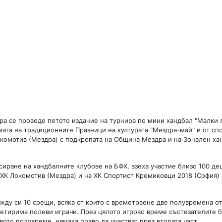
здра се проведе петото издание на турнира по мини хандбал "Малки 
амата на традиционните Празници на културата "Мездра-май" и от сп
окомотив (Мездра) с подкрепата на Община Мездра и на Зонален х
нсиране на хандбалните клубове на БФХ, взеха участие близо 100 де
а ХК Локомотив (Мездра) и на ХК Спортист Кремиковци 2018 (София) 
ду си 10 срещи, всяка от които с времетраене две полувремена от
 четирима полеви играчи. През цялото игрово време състезателите 
вото полувреме, нямаха право да участват през втората част.