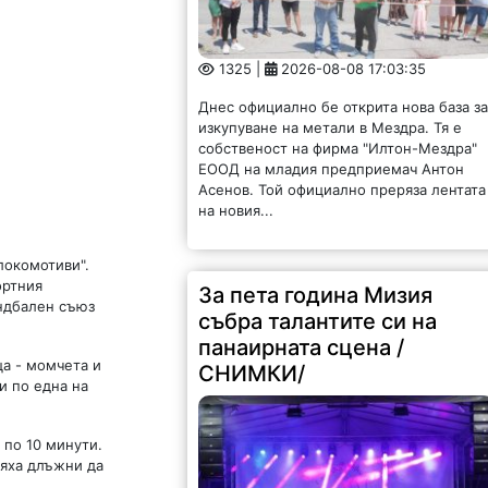
1325 |
2026-08-08 17:03:35
Днес официално бе открита нова база з
изкупуване на метали в Мездра. Тя е
собственост на фирма "Илтон-Мездра"
ЕООД на младия предприемач Антон
Асенов. Той официално преряза лентата
на новия...
локомотиви".
ортния
За пета година Мизия
андбален съюз
събра талантите си на
панаирната сцена /
ца - момчета и
СНИМКИ/
и по една на
 по 10 минути.
бяха длъжни да