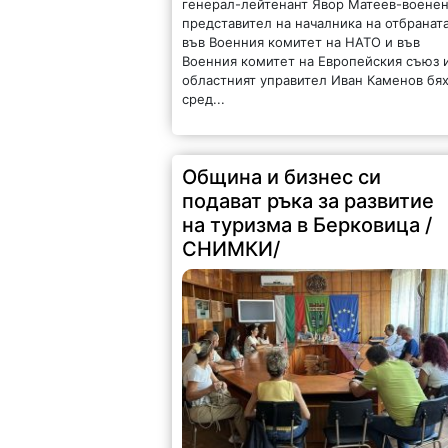
генерал-лейтенант Явор Матеев-воене
представител на началника на отбранат
във Военния комитет на НАТО и във
Военния комитет на Европейския съюз 
областният управител Иван Каменов бя
сред...
Община и бизнес си
подават ръка за развитие
на туризма в Берковица /
СНИМКИ/