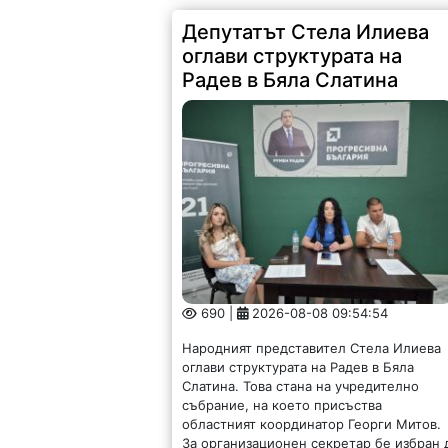
Депутатът Стела Илиева
оглави структурата на
Радев в Бяла Слатина
690 |
2026-08-08 09:54:54
Народният представител Стела Илиева
оглави структурата на Радев в Бяла
Слатина. Това стана на учредително
събрание, на което присъства
областният координатор Георги Митов.
За организационен секретар бе избран 