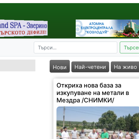
Търсе
Най-четени
На живо
Нови
Откриха нова база за
изкупуване на метали в
Мездра /СНИМКИ/