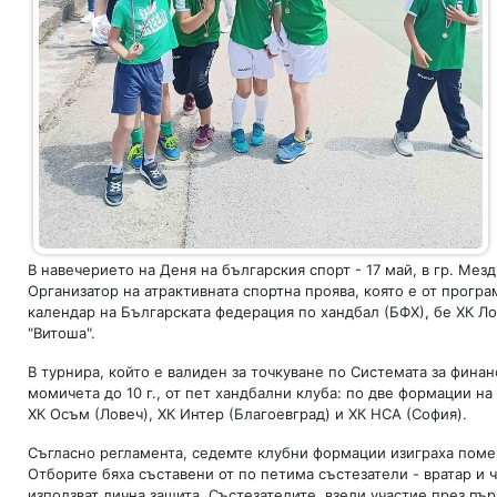
В навечерието на Деня на българския спорт - 17 май, в гр. Ме
Организатор на атрактивната спортна проява, която е от прогр
календар на Българската федерация по хандбал (БФХ), бе ХК Л
"Витоша".
В турнира, който е валиден за точкуване по Системата за фина
момичета до 10 г., от пет хандбални клуба: по две формации н
ХК Осъм (Ловеч), ХК Интер (Благоевград) и ХК НСА (София).
Съгласно регламента, седемте клубни формации изиграха помеж
Отборите бяха съставени от по петима състезатели - вратар и
използват лична защита, Състезателите, взели участие през пър