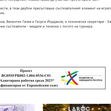
сти, в тези двубои присъстваше състезателният елемент на играт
не.
в, Валентин Гачев и Георги Йорданов, а технически секретари - Е
чки състезатели - медали и тениски с логото на турнира.