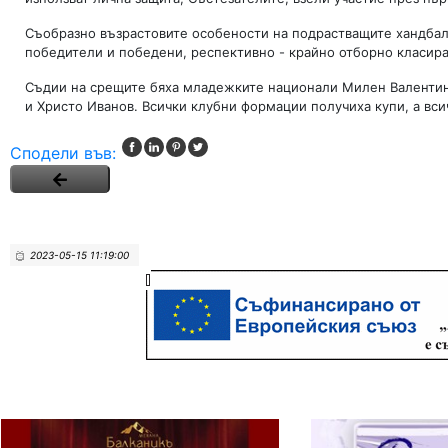
Съобразно възрастовите особености на подрастващите хандбали
победители и победени, респективно - крайно отборно класира
Съдии на срещите бяха младежките национали Милен Валентино
и Христо Иванов. Всички клубни формации получиха купи, а вси
Сподели във:
2023-05-15 11:19:00