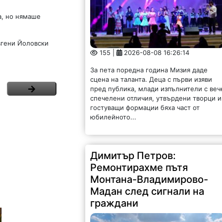
а, но нямаше
вгени Йоловски
155 |
2026-08-08 16:26:14
За пета поредна година Мизия даде
сцена на таланта. Деца с първи изяви
пред публика, млади изпълнители с веч
спечелени отличия, утвърдени творци и
гостуващи формации бяха част от
юбилейното...
Димитър Петров:
Ремонтирахме пътя
Монтана-Владимирово-
Мадан след сигнали на
граждани