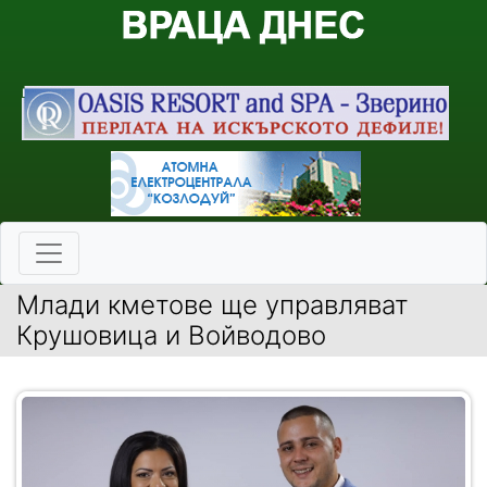
Млади кметове ще управляват
Крушовица и Войводово