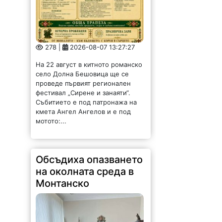
278 |
2026-08-07 13:27:27
На 22 август в китното романско
село Долна Бешовица ще се
проведе първият регионален
фестивал „Сирене и занаяти“.
Събитието е под патронажа на
кмета Ангел Ангелов и е под
мотото:...
Обсъдиха опазването
на околната среда в
Монтанско