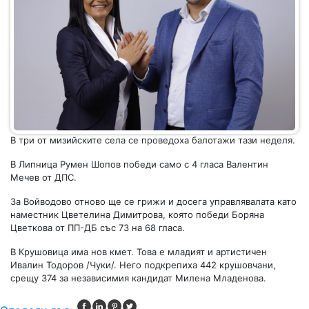
В три от мизийските села се проведоха балотажи тази неделя.
В Липница Румен Шопов победи само с 4 гласа Валентин
Мечев от ДПС.
За Войводово отново ще се грижи и досега управлявалата като
наместник Цветелина Димитрова, която победи Боряна
Цветкова от ПП-ДБ със 73 на 68 гласа.
В Крушовица има нов кмет. Това е младият и артистичен
Ивалин Тодоров /Чуки/. Него подкрепиха 442 крушовчани,
срещу 374 за независимия кандидат Милена Младенова.