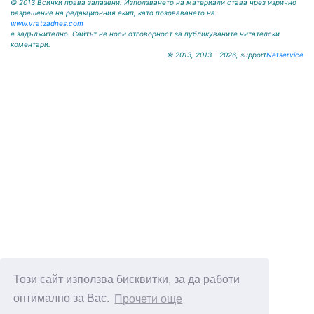
© 2013 Всички права запазени. Използването на материали става чрез изрично
разрешение на редакционния екип, като позоваването на
www.vratzadnes.com
е задължително. Сайтът не носи отговорност за публикуваните читателски
коментари.
© 2013, 2013 - 2026, support
Netservice
Този сайт използва бисквитки, за да работи
оптимално за Вас.
Прочети още