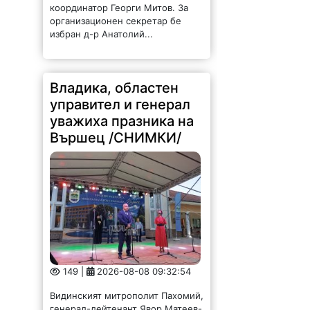
координатор Георги Митов. За
организационен секретар бе
избран д-р Анатолий...
Владика, областен
управител и генерал
уважиха празника на
Вършец /СНИМКИ/
149 |
2026-08-08 09:32:54
Видинският митрополит Пахомий,
генерал-лейтенант Явор Матеев-