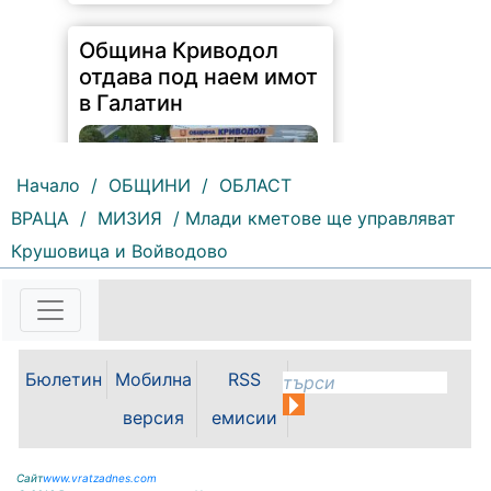
Община Криводол
отдава под наем имот
в Галатин
Начало
/
ОБЩИНИ
/
ОБЛАСТ
ВРАЦА
/
МИЗИЯ
/ Млади кметове ще управляват
Крушовица и Войводово
110 |
2026-08-07 11:27:20
ОБЩИНА КРИВОДОЛ ОБЛАСТ
ВРАЦА 3060 гр. Криводол,
ул.”Освобождение”№ 13, тел.
09117 / 20-45, e-mail:
Бюлетин
Мобилна
RSS
krivodol@dir.bg ОБЯВА На
основание чл. 8, ал. 4, чл. 14, ал.
версия
емисии
7 от ЗОС; чл. 92, ал. 1...
Сайт
www.vratzadnes.com