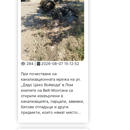
284 |
2026-08-07 15:12:52
При почистване на
канализационната мрежа на ул.
„Дядо Цеко Войвода“ в Лом
екипите на ВиК-Монтана са
открили изхвърлени в
канализацията, парцали, завивки,
битови отпадъци и други
предмети, които нямат място...