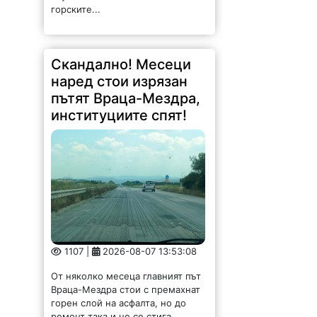
горските...
Скандално! Месеци
наред стои изрязан
пътят Враца-Мездра,
институциите спят!
1107 |
2026-08-07 13:53:08
От няколко месеца главният път
Враца-Мездра стои с премахнат
горен слой на асфалта, но до
ремонт така и не се стига.