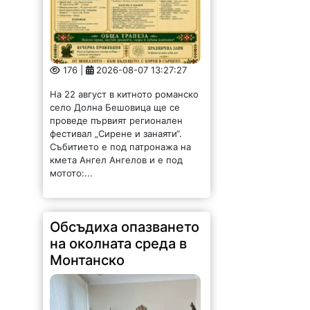
176 |
2026-08-07 13:27:27
На 22 август в китното романско
село Долна Бешовица ще се
проведе първият регионален
фестивал „Сирене и занаяти“.
Събитието е под патронажа на
кмета Ангел Ангелов и е под
мотото:...
Обсъдиха опазването
на околната среда в
Монтанско