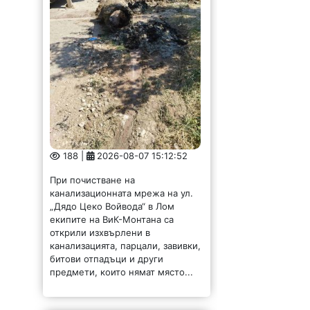
188 |
2026-08-07 15:12:52
При почистване на
канализационната мрежа на ул.
„Дядо Цеко Войвода“ в Лом
екипите на ВиК-Монтана са
открили изхвърлени в
канализацията, парцали, завивки,
битови отпадъци и други
предмети, които нямат място...