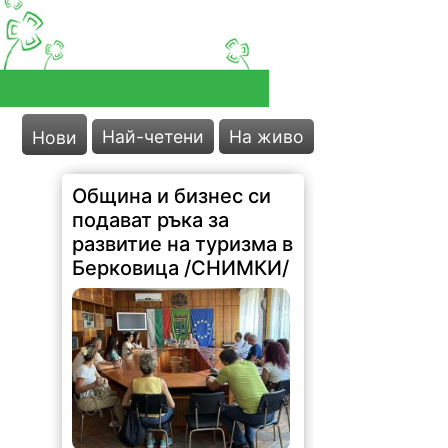
Най-четени
На живо
Нови
Община и бизнес си
подават ръка за
развитие на туризма в
Берковица /СНИМКИ/