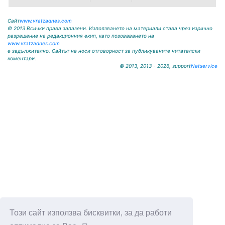
Сайт
www.vratzadnes.com
© 2013 Всички права запазени. Използването на материали става чрез изрично
разрешение на редакционния екип, като позоваването на
www.vratzadnes.com
е задължително. Сайтът не носи отговорност за публикуваните читателски
коментари.
© 2013, 2013 - 2026, support
Netservice
Този сайт използва бисквитки, за да работи