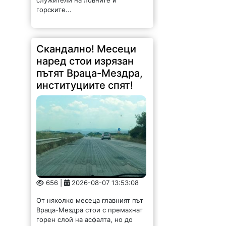
служители на ловните и
горските...
Скандално! Месеци
наред стои изрязан
пътят Враца-Мездра,
институциите спят!
656 |
2026-08-07 13:53:08
От няколко месеца главният път
Враца-Мездра стои с премахнат
горен слой на асфалта, но до