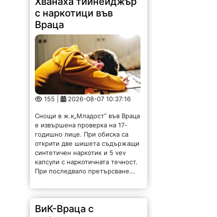
Хванаха тийнейджър
с наркотици във
Враца
155 |
2026-08-07 10:37:16
Снощи в ж.к„Младост“ във Враца
е извършена проверка на 17-
годишно лице. При обиска са
открити две шишета съдържащи
синтетичен наркотик и 5 vev
капсули с наркотичната течност.
При последвало претърсване...
ВиК-Враца с