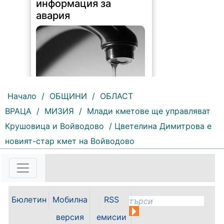
информация за
авария
Начало
/
ОБЩИНИ
/
ОБЛАСТ
ВРАЦА
/
МИЗИЯ
/
Млади кметове ще управляват
185 |
2026-08-07 10:31:48
Крушовица и Войводово
/ Цветелина Димитрова е
"Водоснабдяване и канализация“
новият-стар кмет на Войводово
ООД – Враца уведомява своите
потребители, че поради
възникнала аварийна ситуация е
спряно водоподаването в
ул."Никола Вапцаров" днес
07.08.2026г. до отстраняване на
Бюлетин
Мобилна
RSS
аварията. Тел.: 092 66 11 19 Тел.:
0889 316...
версия
емисии