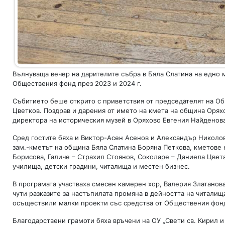
Вълнуваща вечер на дарителите събра в Бяла Слатина на едно 
Обществения фонд през 2023 и 2024 г.
Събитието беше открито с приветствия от председателят на О
Цветков. Поздрав и дарения от името на кмета на община Орях
директора на историческия музей в Оряхово Евгения Найденова
Сред гостите бяха и Виктор-Асен Асенов и Александър Николов
зам.-кметът на община Бяла Слатина Боряна Петкова, кметове 
Борисова, Галиче – Страхил Стоянов, Соколаре – Даниела Цвета
училища, детски градини, читалища и местен бизнес.
В програмата участваха смесен камерен хор, Валерия Златанов
чути разказите за настъпилата промяна в дейността на читалища
осъществили малки проекти със средства от Обществения фон
Благодарствени грамоти бяха връчени на ОУ „Свети св. Кирил и