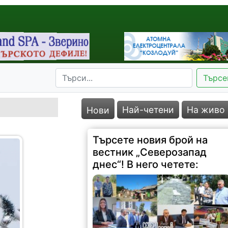
Търсе
Най-четени
На живо
Нови
Търсете новия брой на
вестник „Северозапад
днес“! В него четете: