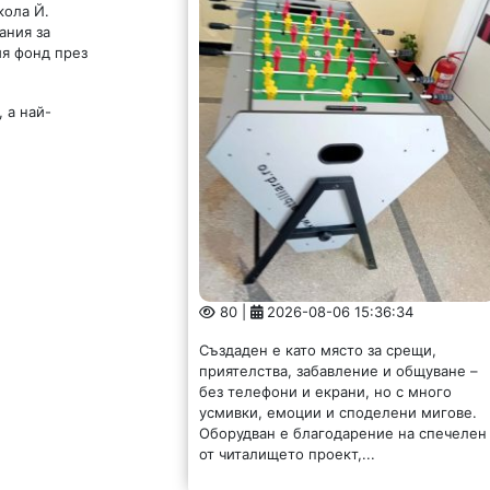
кола Й.
ания за
ия фонд през
 а най-
80 |
2026-08-06 15:36:34
Създаден е като място за срещи,
приятелства, забавление и общуване –
без телефони и екрани, но с много
усмивки, емоции и споделени мигове.
Оборудван е благодарение на спечелен
от читалището проект,...