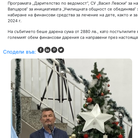
Програмата „Дарителство по ведомост“, СУ „Васил Левски“ за н
Вапцаров“ за инициативата „Училищната общност се обединява“
набиране на финансови средства за лечение на дете, както и 
2024 г.
На събитието беше дарена сума от 2880 лв., като постъпилите в
големият обем финансови дарения са направени през настояща
Сподели във: