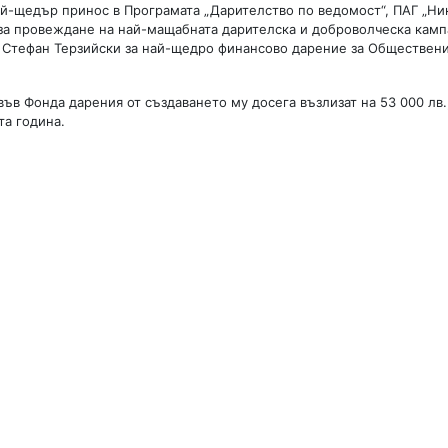
ай-щедър принос в Програмата „Дарителство по ведомост“, ПАГ „Ни
 за провеждане на най-мащабната дарителска и доброволческа камп
за Стефан Терзийски за най-щедро финансово дарение за Обществен
ъв Фонда дарения от създаването му досега възлизат на 53 000 лв.,
та година.