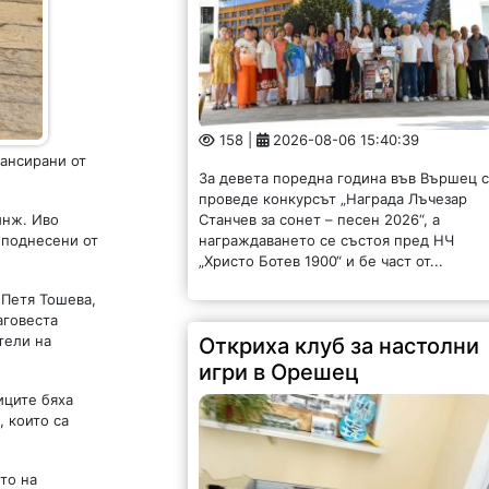
158 |
2026-08-06 15:40:39
нансирани от
За девета поредна година във Вършец 
проведе конкурсът „Награда Лъчезар
Станчев за сонет – песен 2026“, а
инж. Иво
награждаването се състоя пред НЧ
 поднесени от
„Христо Ботев 1900“ и бе част от...
 Петя Тошева,
аговеста
тели на
Откриха клуб за настолни
игри в Орешец
иците бяха
, които са
то на