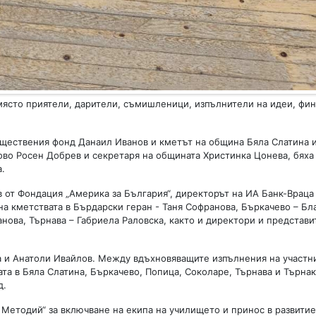
място приятели, дарители, съмишленици, изпълнители на идеи, фи
бществения фонд Данаил Иванов и кметът на община Бяла Слатина 
ово Росен Добрев и секретаря на общината Христинка Цонева, бяха
.
 от Фондация „Америка за България“, директорът на ИА Банк-Враца
на кметствата в Бърдарски геран - Таня Софранова, Бъркачево – Бл
нова, Търнава – Габриела Раловска, както и директори и представи
а и Анатоли Ивайлов. Между вдъхновяващите изпълнения на участн
та в Бяла Слатина, Бъркачево, Попица, Соколаре, Търнава и Търнак
д.
 Методий“ за включване на екипа на училището и принос в развитие