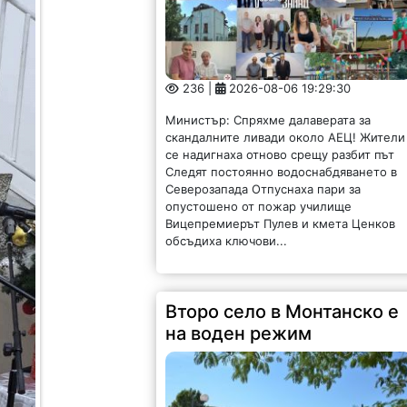
236 |
2026-08-06 19:29:30
Министър: Спряхме далаверата за
скандалните ливади около АЕЦ! Жители
се надигнаха отново срещу разбит път
Следят постоянно водоснабдяването в
Северозапада Отпуснаха пари за
опустошено от пожар училище
Вицепремиерът Пулев и кмета Ценков
обсъдиха ключови...
Второ село в Монтанско е
на воден режим