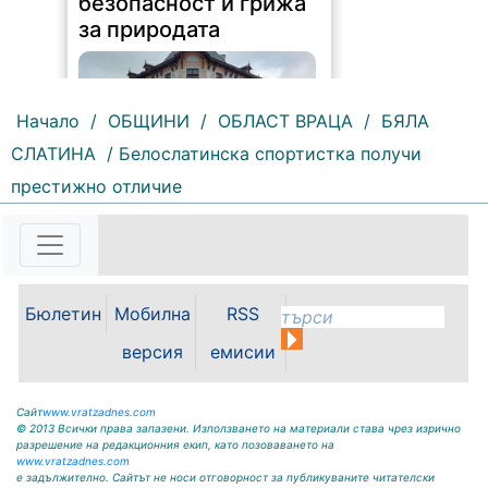
безопасност и грижа
за природата
Начало
/
ОБЩИНИ
/
ОБЛАСТ ВРАЦА
/
БЯЛА
СЛАТИНА
/ Белослатинска спортистка получи
239 |
2026-08-07 14:37:47
престижно отличие
Обръщение и поздрав на
директора на Северозападно
държавно предприятие – ДП
Враца инж. Димитър Ганчев по
случай откриването на ловния
сезон за прелетен дивеч:
Бюлетин
Мобилна
RSS
Уважаеми ловци, уважаеми
служители на ловните и
версия
емисии
горските...
Сайт
www.vratzadnes.com
© 2013 Всички права запазени. Използването на материали става чрез изрично
разрешение на редакционния екип, като позоваването на
www.vratzadnes.com
е задължително. Сайтът не носи отговорност за публикуваните читателски