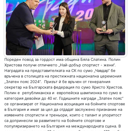
Пореден повод за гордост има община Бяла Слатина. Полин
Христова получи отличието „Най-добър спортист - жени“.
Наградата на представителката на СК по сумо „Чавдар“ бе
връчена в столицата на престижната национална церемония
„Златен пояс 2024“. Призът й бе връчен от генералния
секретар на Българската федерация по сумо Христо Христов.
Полин е републиканска и европейска шампионка по сумо в
категория девойки до 40 кг. Годишните награди „Златен пояс“
се организират от Национална асоциация на бойните спортове
в България и имат за цел да отдадат заслужено признание на
изявените спортисти и треньори, които с талант и упоритост
са допринесли за развитието на бойните спортове и
популяризирането на България на международната сцена. В