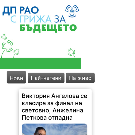
Най-четени
На живо
Нови
Виктория Ангелова се
класира за финал на
световно, Анжелина
Петкова отпадна