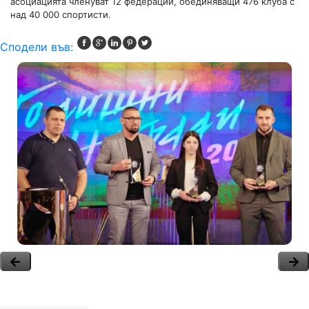
асоциацията членуват 12 федерации, обединяващи 476 клуба с
над 40 000 спортисти.
Сподели във: