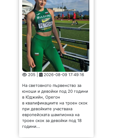
205 |
2026-08-09 17:49:16
На световното първенство за
юноши и девойки под 20 години
в Юджийн, Орегон
в квалификациите на троен скок
при девойките участваха
европейската шампионка на
троен скок за девойки под 18
години...