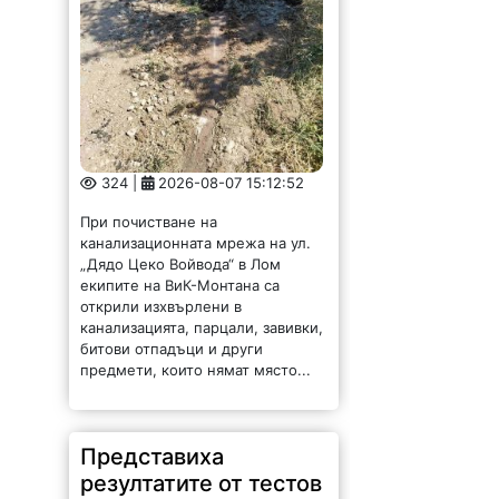
324 |
2026-08-07 15:12:52
При почистване на
канализационната мрежа на ул.
„Дядо Цеко Войвода“ в Лом
екипите на ВиК-Монтана са
открили изхвърлени в
канализацията, парцали, завивки,
битови отпадъци и други
предмети, които нямат място...
Представиха
резултатите от тестов