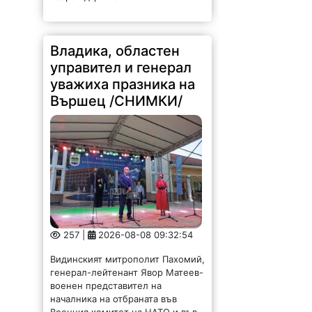
Владика, областен
управител и генерал
уважиха празника на
Вършец /СНИМКИ/
257 |
2026-08-08 09:32:54
Видинският митрополит Пахомий,
генерал-лейтенант Явор Матеев-
военен представител на
началника на отбраната във
Военния комитет на НАТО и във