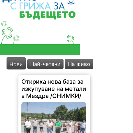
Най-четени
На живо
Нови
Откриха нова база за
изкупуване на метали
в Мездра /СНИМКИ/