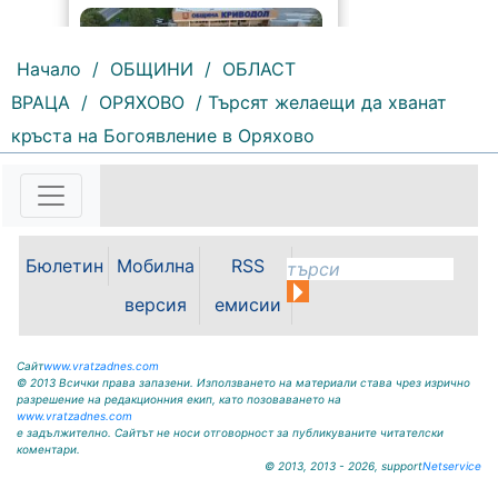
Начало
/
ОБЩИНИ
/
ОБЛАСТ
ВРАЦА
/
ОРЯХОВО
/ Търсят желаещи да хванат
кръста на Богоявление в Оряхово
142 |
2026-08-07 11:30:54
ОБЩИНА КРИВОДОЛ ОБЛАСТ
ВРАЦА 3060 гр. Криводол, ул.
„Освобождение” № 13, тел.
09117/20-45, e-mail:
Бюлетин
Мобилна
RSS
krivodol@mbox.is-bg.net ОБЯВА
На основание чл. 8, ал. 4,
версия
емисии
чл. 14, ал. 7 от ЗОС; чл. 92, ал. 1...
Сайт
www.vratzadnes.com
© 2013 Всички права запазени. Използването на материали става чрез изрично
разрешение на редакционния екип, като позоваването на
www.vratzadnes.com
е задължително. Сайтът не носи отговорност за публикуваните читателски
коментари.
© 2013, 2013 - 2026, support
Netservice