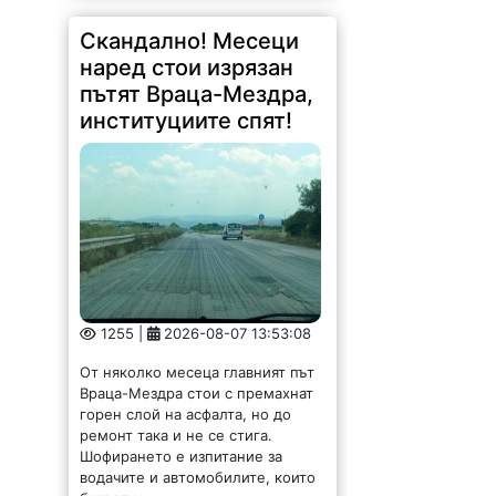
Скандално! Месеци
наред стои изрязан
пътят Враца-Мездра,
институциите спят!
1255 |
2026-08-07 13:53:08
От няколко месеца главният път
Враца-Мездра стои с премахнат
горен слой на асфалта, но до
ремонт така и не се стига.
Шофирането е изпитание за
водачите и автомобилите, които
буквално...