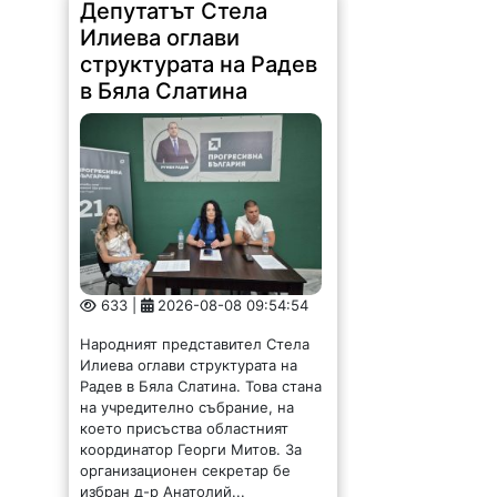
Депутатът Стела
Илиева оглави
структурата на Радев
в Бяла Слатина
633 |
2026-08-08 09:54:54
Народният представител Стела
Илиева оглави структурата на
Радев в Бяла Слатина. Това стана
на учредително събрание, на
което присъства областният
координатор Георги Митов. За
организационен секретар бе
избран д-р Анатолий...