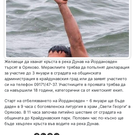
Желаещи да хванат кръста в река Дунав на Йордановден
търсят в Оряхово. Мераклиите трябва да попълнят декларация
за участие до 3 януари в сградата на общинската
администрация в крайдунавския град или да заявят участието
си на телефон 09171/47-37. Участниците в проявата трябва да
са навършили 18 години, категорични са от кметският екип.
Старт на отбелязването на Йордановден – 6 януари ще бъде
даден в 9 часа с богоявленска литургия в храм „Свети Георги“ в
Оряхово. В 11 часа започва литийно шествие от сградата на
общината до Крайдунавския парк. Половин час по-късно ще
бъде хвърлен кръста във водите на река Дунав.