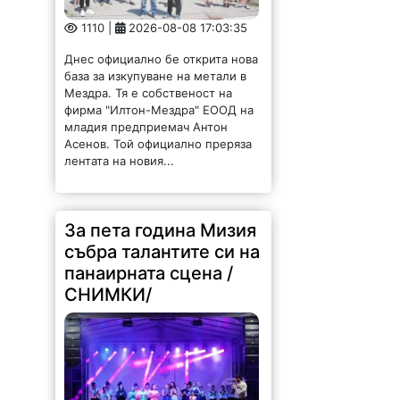
1110 |
2026-08-08 17:03:35
Днес официално бе открита нова
база за изкупуване на метали в
Мездра. Тя е собственост на
фирма "Илтон-Мездра" ЕООД на
младия предприемач Антон
Асенов. Той официално преряза
лентата на новия...
За пета година Мизия
събра талантите си на
панаирната сцена /
СНИМКИ/