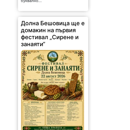
Долна Бешовица ще е
домакин на първия
фестивал „Сирене и
занаяти“