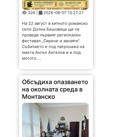
326 |
2026-08-07 13:27:27
На 22 август в китното романско
село Долна Бешовица ще се
проведе първият регионален
фестивал „Сирене и занаяти“.
Събитието е под патронажа на
кмета Ангел Ангелов и е под
мотото:...
Обсъдиха опазването
на околната среда в
Монтанско