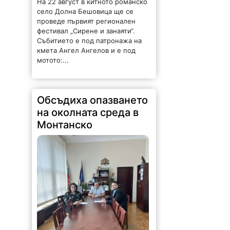
На 22 август в китното романско
село Долна Бешовица ще се
проведе първият регионален
фестивал „Сирене и занаяти“.
Събитието е под патронажа на
кмета Ангел Ангелов и е под
мотото:...
Обсъдиха опазването
на околната среда в
Монтанско