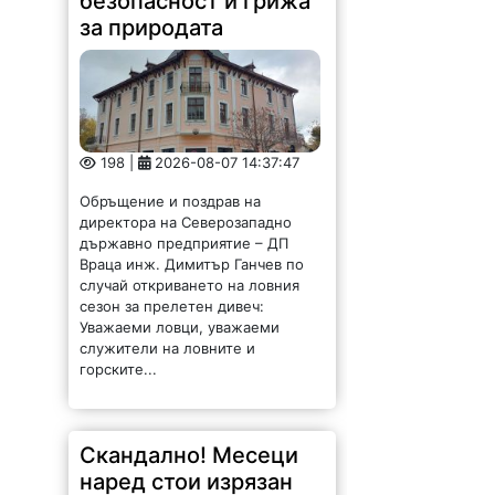
безопасност и грижа
за природата
198 |
2026-08-07 14:37:47
Обръщение и поздрав на
директора на Северозападно
държавно предприятие – ДП
Враца инж. Димитър Ганчев по
случай откриването на ловния
сезон за прелетен дивеч:
Уважаеми ловци, уважаеми
служители на ловните и
горските...
Скандално! Месеци
наред стои изрязан