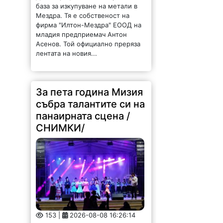
база за изкупуване на метали в
Мездра. Тя е собственост на
фирма "Илтон-Мездра" ЕООД на
младия предприемач Антон
Асенов. Той официално преряза
лентата на новия...
За пета година Мизия
събра талантите си на
панаирната сцена /
СНИМКИ/
153 |
2026-08-08 16:26:14