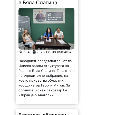
в Бяла Слатина
684 |
2026-08-08 09:54:54
Народният представител Стела
Илиева оглави структурата на
Радев в Бяла Слатина. Това стана
на учредително събрание, на
което присъства областният
координатор Георги Митов. За
организационен секретар бе
избран д-р Анатолий...
Владика, областен