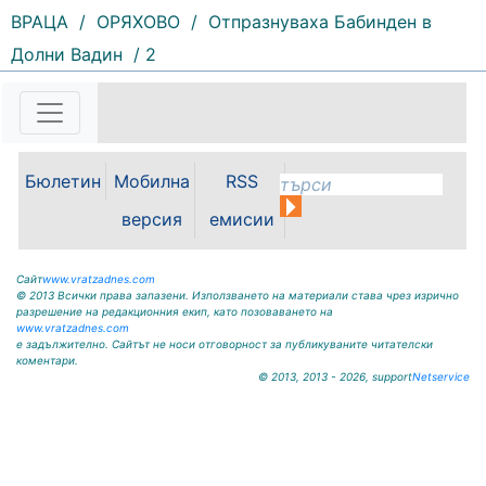
ВРАЦА
/
ОРЯХОВО
/
Отпразнуваха Бабинден в
Долни Вадин
/ 2
160 |
2026-08-07 11:30:54
ОБЩИНА КРИВОДОЛ ОБЛАСТ
ВРАЦА 3060 гр. Криводол, ул.
„Освобождение” № 13, тел.
09117/20-45, e-mail:
Бюлетин
Мобилна
RSS
krivodol@mbox.is-bg.net ОБЯВА
На основание чл. 8, ал. 4,
версия
емисии
чл. 14, ал. 7 от ЗОС; чл. 92, ал. 1...
Сайт
www.vratzadnes.com
© 2013 Всички права запазени. Използването на материали става чрез изрично
разрешение на редакционния екип, като позоваването на
www.vratzadnes.com
е задължително. Сайтът не носи отговорност за публикуваните читателски
коментари.
© 2013, 2013 - 2026, support
Netservice