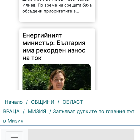
Илиев. По време на срещата бяха
обсъдени приоритетите в...
Енергийният
министър: България
има рекорден износ
на ток
Начало
/
ОБЩИНИ
/
ОБЛАСТ
ВРАЦА
/
МИЗИЯ
/ Запълват дупките по главния път
172 |
2026-08-07 11:47:09
в Мизия
България изнася рекордни
количества електроенергия, а
АЕЦ „Козлодуй“ продължава да