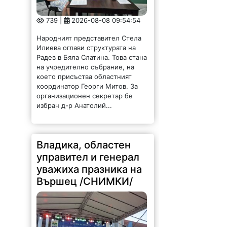
739 |
2026-08-08 09:54:54
Народният представител Стела
Илиева оглави структурата на
Радев в Бяла Слатина. Това стана
на учредително събрание, на
което присъства областният
координатор Георги Митов. За
организационен секретар бе
избран д-р Анатолий...
Владика, областен
управител и генерал
уважиха празника на
Вършец /СНИМКИ/