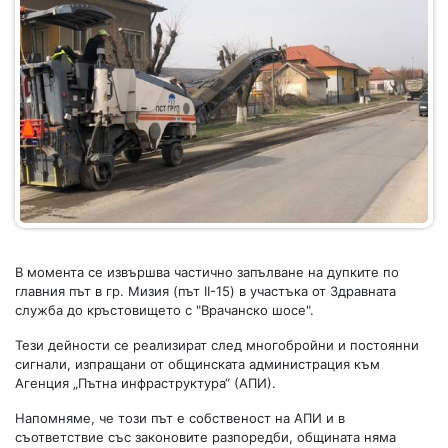
В момента се извършва частично запълване на дупките по
главния път в гр. Мизия (път II-15) в участъка от Здравната
служба до кръстовището с "Врачанско шосе".
Тези дейности се реализират след многобройни и постоянни
сигнали, изпращани от общинската администрация към
Агенция „Пътна инфраструктура“ (АПИ).
Напомняме, че този път е собственост на АПИ и в
съответствие със законовите разпоредби, общината няма