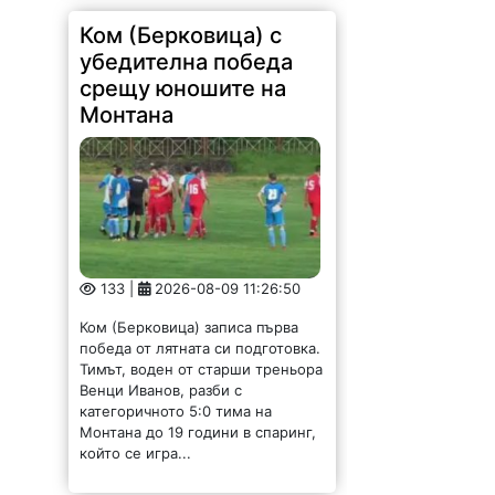
Ком (Берковица) с
убедителна победа
срещу юношите на
Монтана
133 |
2026-08-09 11:26:50
Ком (Берковица) записа първа
победа от лятната си подготовка.
Тимът, воден от старши треньора
Венци Иванов, разби с
категоричното 5:0 тима на
Монтана до 19 години в спаринг,
който се игра...