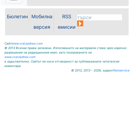
работи без затруднения въпреки
рекордно ниските нива на река
Бюлетин
Мобилна
RSS
Дунав. Това заяви министърът на
енергетиката Ива Петрова в
версия
емисии
ефира на...
Сайт
www.vratzadnes.com
© 2013 Всички права запазени. Използването на материали става чрез изрично
разрешение на редакционния екип, като позоваването на
www.vratzadnes.com
е задължително. Сайтът не носи отговорност за публикуваните читателски
коментари.
© 2013, 2013 - 2026, support
Netservice