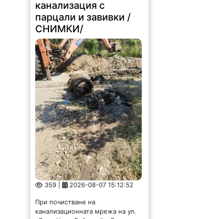
канализация с
парцали и завивки /
СНИМКИ/
359 |
2026-08-07 15:12:52
При почистване на
канализационната мрежа на ул.
„Дядо Цеко Войвода“ в Лом