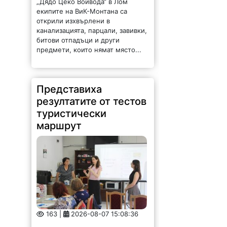
екипите на ВиК-Монтана са
открили изхвърлени в
канализацията, парцали, завивки,
битови отпадъци и други
предмети, които нямат място...
Представиха
резултатите от тестов
туристически
маршрут
163 |
2026-08-07 15:08:36
Търговско-промишлена палата –