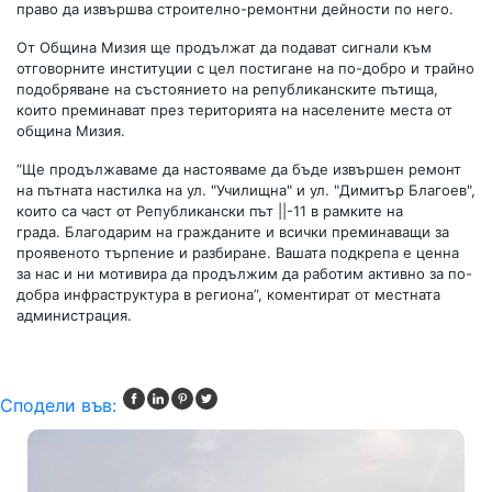
право да извършва строително-ремонтни дейности по него.
От Община Мизия ще продължат да подават сигнали към
отговорните институции с цел постигане на по-добро и трайно
подобряване на състоянието на републиканските пътища,
които преминават през територията на населените места от
община Мизия.
“Ще продължаваме да настояваме да бъде извършен ремонт
на пътната настилка на ул. "Училищна" и ул. "Димитър Благоев",
които са част от Републикански път ||-11 в рамките на
града. Благодарим на гражданите и всички преминаващи за
проявеното търпение и разбиране. Вашата подкрепа е ценна
за нас и ни мотивира да продължим да работим активно за по-
добра инфраструктура в региона”, коментират от местната
администрация.
Сподели във: