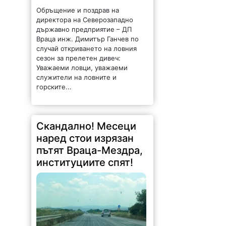
Обръщение и поздрав на
директора на Северозападно
държавно предприятие – ДП
Враца инж. Димитър Ганчев по
случай откриването на ловния
сезон за прелетен дивеч:
Уважаеми ловци, уважаеми
служители на ловните и
горските...
Скандално! Месеци
наред стои изрязан
пътят Враца-Мездра,
институциите спят!