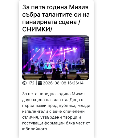
За пета година Мизия
събра талантите си на
панаирната сцена /
СНИМКИ/
172 |
2026-08-08 16:26:14
За пета поредна година Мизия
даде сцена на таланта. Деца с
първи изяви пред публика, млади
изпълнители с вече спечелени
отличия, утвърдени творци и
гостуващи формации бяха част от
юбилейното...