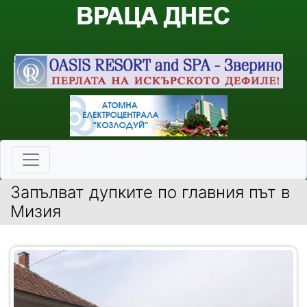
Запълват дупките по главния път в
Мизия