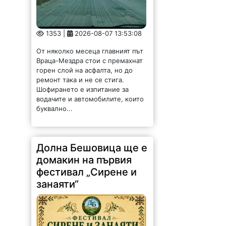
1353 |
2026-08-07 13:53:08
От няколко месеца главният път
Враца-Мездра стои с премахнат
горен слой на асфалта, но до
ремонт така и не се стига.
Шофирането е изпитание за
водачите и автомобилите, които
буквално...
Долна Бешовица ще е
домакин на първия
фестивал „Сирене и
занаяти“