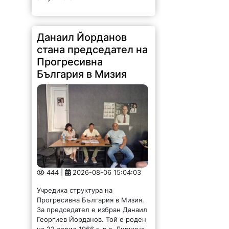
444 |
2026-08-06 15:04:03
Учредиха структура на
Прогресивна България в Мизия.
За председател е избран Данаил
Георгиев Йорданов. Той е роден
на 22 април 1966 г. в с. Липница.
Женен, с две деца. Целият му...
Обновиха още две
улици в Борован