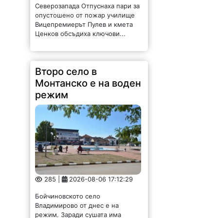
Монтанско е на воден
режим
285 |
2026-08-06 17:12:29
Бойчиновското село
Владимирово от днес е на
режим. Заради сушата има
недостиг на питейна вода. В
долната част на населеното
място ще има вода през деня от
8 до 12 часа,...
Наградиха