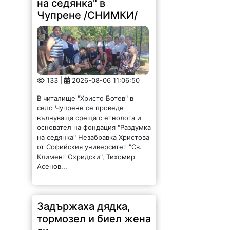
В читалище "Христо Ботев" в
село Чупрене се проведе
вълнуваща среща с етнолога и
основател на фондация "Раздумка
на седянка" Незабравка Христова
от Софийския университет "Св.
Климент Охридски", Тихомир
Асенов...
Задържаха дядка,
тормозел и биел жена
си
175 |
2026-08-06 11:04:56