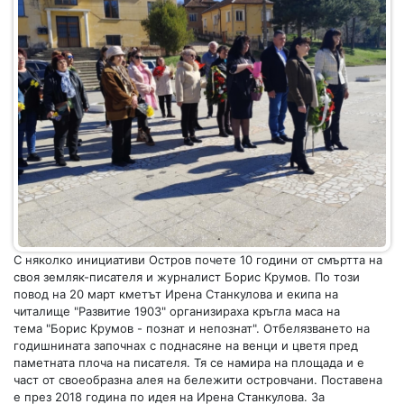
С няколко инициативи Остров почете 10 години от смъртта на
своя земляк-писателя и журналист Борис Крумов. По този
повод на 20 март кметът Ирена Станкулова и екипа на
читалище "Развитие 1903" организираха кръгла маса на
тема "Борис Крумов - познат и непознат". Отбелязването на
годишнината започнах с поднасяне на венци и цветя пред
паметната плоча на писателя. Тя се намира на площада и е
част от своеобразна алея на бележити островчани. Поставена
е през 2018 година по идея на Ирена Станкулова. За