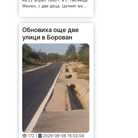
172 |
2026-08-06 15:02:04
Като част от общия Устройствен
план за устойчиво развитие на
Община Борован, поетапно са
подменени още две от пътните
настилки, като част от уличната
мрежа на улиците в село
Борован. Обновени...