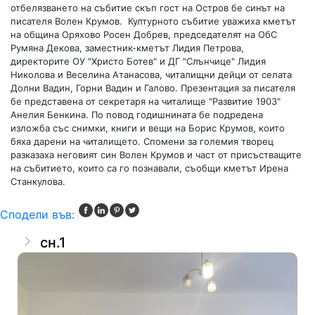
отбелязването на събитие скъп гост на Остров бе синът на
писателя Волен Крумов. Културното събитие уважиха кметът
на община Оряхово Росен Добрев, председателят на ОбС
Румяна Декова, заместник-кметът Лидия Петрова,
директорите ОУ "Христо Ботев" и ДГ "Слънчице" Лидия
Николова и Веселина Атанасова, читалищни дейци от селата
Долни Вадин, Горни Вадин и Галово. Презентация за писателя
бе представена от секретаря на читалище "Развитие 1903"
Анелия Бенкина. По повод годишнината бе подредена
изложба със снимки, книги и вещи на Борис Крумов, които
бяха дарени на читалището. Спомени за големия творец
разказаха неговият син Волен Крумов и част от присъстващите
на събитието, които са го познавали, съобщи кметът Ирена
Станкулова.
Сподели във:
сн.1