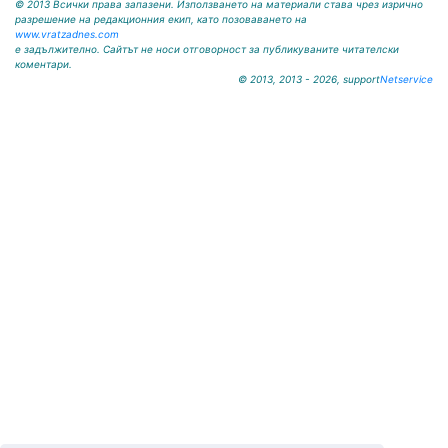
© 2013 Всички права запазени. Използването на материали става чрез изрично
разрешение на редакционния екип, като позоваването на
www.vratzadnes.com
е задължително. Сайтът не носи отговорност за публикуваните читателски
коментари.
© 2013, 2013 - 2026, support
Netservice