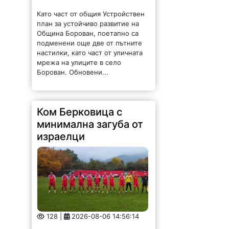
Ком Берковица с
минимална загуба от
израелци
128 |
2026-08-06 14:56:14
Ком (Берковица) загуби с
минималното 0:1 от юношеския
тим на израелския Апоел (Кфар
Саба) контрола, която се игра на
стадиона в град Правец.
Противникът реализира
единственото попадение в 35-
ата минута. Старши треньорът...