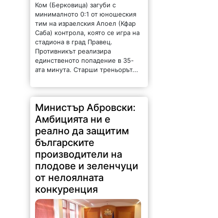
Министър Абровски:
Амбицията ни е
реално да защитим
българските
производители на
плодове и зеленчуци
от нелоялната
конкуренция
77 |
2026-08-06 14:54:34
Амбицията ни е реално да