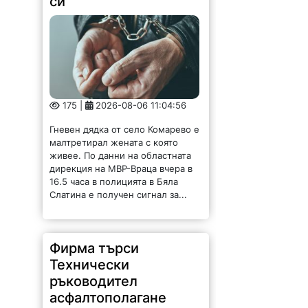
Гневен дядка от село Комарево е
малтретирал жената с която
живее. По данни на областната
дирекция на МВР-Враца вчера в
16.5 часа в полицията в Бяла
Слатина е получен сигнал за...
Фирма търси
Технически
ръководител
асфалтополагане
146 |
2026-08-06 10:47:40