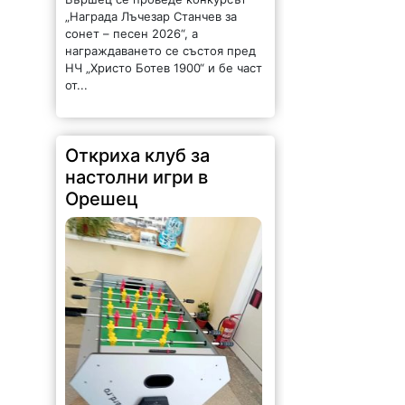
Откриха клуб за
настолни игри в
Орешец
76 |
2026-08-06 15:36:34
Създаден е като място за срещи,
приятелства, забавление и