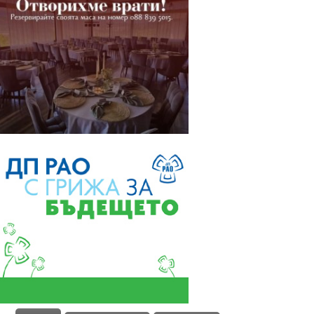
Търсете новия брой
на вестник
„Северозапад днес“!
В него четете: