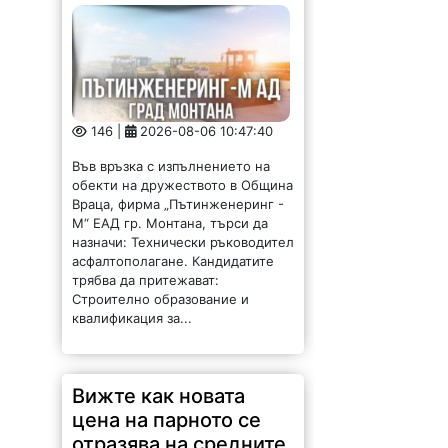
Във връзка с изпълнението на
обекти на дружеството в Община
Враца, фирма „Пътинженеринг -
М“ ЕАД гр. Монтана, търси да
назначи: Технически ръководител
асфалтополагане. Кандидатите
трябва да притежават:
Строително образование и
квалификация за...
Вижте как новата
цена на парното се
отразява на средните
сметки във Враца