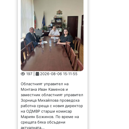
197 |
2026-08-06 15:11:55
Областният управител на
Монтана Иван Каменов и
заместник областният управител
Зорница Михайлова проведоха
работна среща с новия директор
на ОДМВР старши комисар
Мариян Божинов. По време на
срещата бяха обсъдени
актуалната...
Данаил Йорданов
стана председател на
Прогресивна
България в Мизия