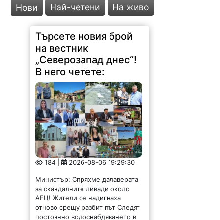
Най-четени
На живо
Нови
184 |
2026-08-06 19:29:30
Министър: Спряхме далаверата
за скандалните ливади около
АЕЦ! Жители се надигнаха
отново срещу разбит път Следят
постоянно водоснабдяването в
Северозапада Отпуснаха пари за
опустошено от пожар училище
Вицепремиерът Пулев и кмета
Ценков обсъдиха ключови...
Второ село в