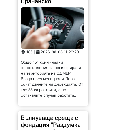
185 |
2026-08-06 11:20:20
Общо 151 криминални
престъпления са регистрирани
на територията на ОДМВР –
Враца през месец юли. Това
сочат данните на дирекцията. От
тях 38 са разкрити, а по
останалите случаи работата...
Вълнуваща среща с
фондация "Раздумка
на седянка" в
Чупрене /СНИМКИ/
133 |
2026-08-06 11:06:50