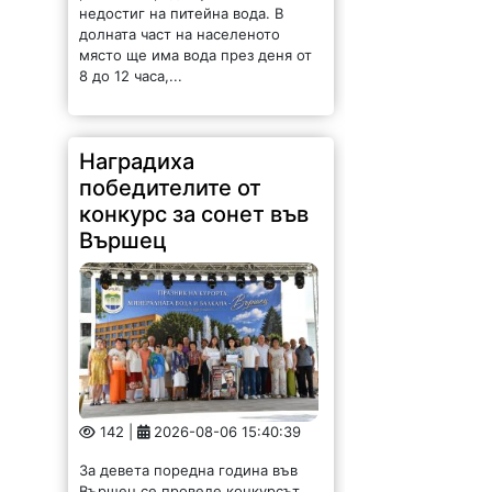
победителите от
конкурс за сонет във
Вършец
142 |
2026-08-06 15:40:39
За девета поредна година във
Вършец се проведе конкурсът
„Награда Лъчезар Станчев за
сонет – песен 2026“, а
награждаването се състоя пред
НЧ „Христо Ботев 1900“ и бе част
от...