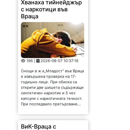
Хванаха тийнейджър
с наркотици във
Враца
196 |
2026-08-07 10:37:16
Снощи в ж.к„Младост“ във Враца
е извършена проверка на 17-
годишно лице. При обиска са
открити две шишета съдържащи
синтетичен наркотик и 5 vev
капсули с наркотичната течност.
При последвало претърсване...
ВиК-Враца с