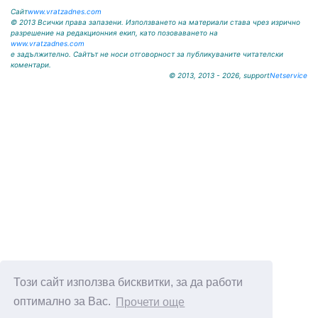
Сайт
www.vratzadnes.com
© 2013 Всички права запазени. Използването на материали става чрез изрично
разрешение на редакционния екип, като позоваването на
www.vratzadnes.com
е задължително. Сайтът не носи отговорност за публикуваните читателски
коментари.
© 2013, 2013 - 2026, support
Netservice
Този сайт използва бисквитки, за да работи
оптимално за Вас.
Прочети още