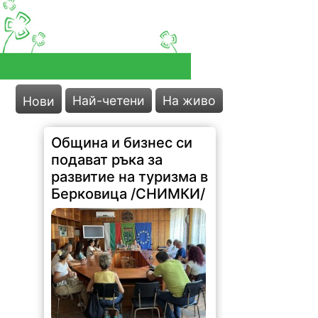
Най-четени
На живо
Нови
Община и бизнес си
подават ръка за
развитие на туризма в
Берковица /СНИМКИ/