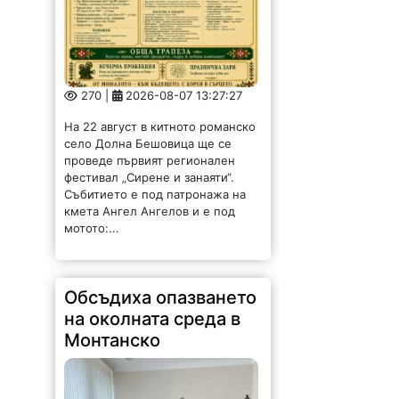
270 |
2026-08-07 13:27:27
На 22 август в китното романско
село Долна Бешовица ще се
проведе първият регионален
фестивал „Сирене и занаяти“.
Събитието е под патронажа на
кмета Ангел Ангелов и е под
мотото:...
Обсъдиха опазването
на околната среда в
Монтанско