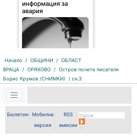
информация за
авария
Начало
/
ОБЩИНИ
/
ОБЛАСТ
ВРАЦА
/
ОРЯХОВО
/
Остров почете писателя
216 |
2026-08-07 10:31:48
Борис Крумов /СНИМКИ/
/ сн.3
"Водоснабдяване и канализация“
ООД – Враца уведомява своите
потребители, че поради
възникнала аварийна ситуация е
спряно водоподаването в
ул."Никола Вапцаров" днес
Бюлетин
Мобилна
RSS
07.08.2026г. до отстраняване на
аварията. Тел.: 092 66 11 19 Тел.:
версия
емисии
0889 316...