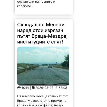
служители на ловните и
горските...
Скандално! Месеци
наред стои изрязан
пътят Враца-Мездра,
институциите спят!
1044 |
2026-08-07 13:53:08
От няколко месеца главният път
Враца-Мездра стои с премахнат
горен слой на асфалта, но до