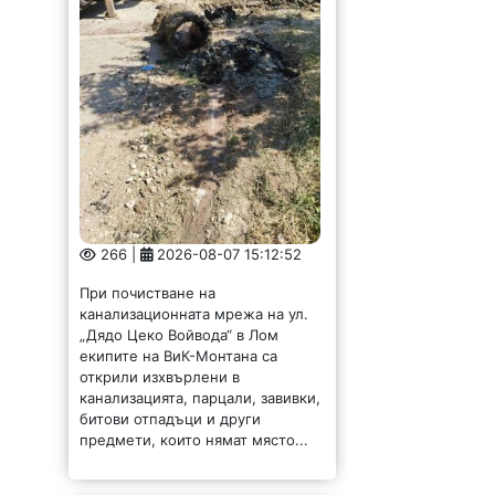
266 |
2026-08-07 15:12:52
При почистване на
канализационната мрежа на ул.
„Дядо Цеко Войвода“ в Лом
екипите на ВиК-Монтана са
открили изхвърлени в
канализацията, парцали, завивки,
битови отпадъци и други
предмети, които нямат място...