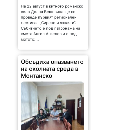
На 22 август в китното романско
село Долна Бешовица ще се
проведе първият регионален
фестивал „Сирене и занаяти“.
Събитието е под патронажа на
кмета Ангел Ангелов и е под
мотото:...
Обсъдиха опазването
на околната среда в
Монтанско