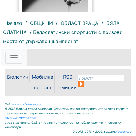
Начало
/
ОБЩИНИ
/
ОБЛАСТ ВРАЦА
/
БЯЛА
209 |
2026-08-07 10:31:48
СЛАТИНА
/ Белослатински спортисти с призови
места от държавен шампионат
"Водоснабдяване и канализация“
ООД – Враца уведомява своите
потребители, че поради
възникнала аварийна ситуация е
спряно водоподаването в
ул."Никола Вапцаров" днес
07.08.2026г. до отстраняване на
Бюлетин
Мобилна
RSS
аварията. Тел.: 092 66 11 19 Тел.:
версия
емисии
0889 316...
Сайт
www.vratzadnes.com
© 2013 Всички права запазени. Използването на материали става чрез изрично
разрешение на редакционния екип, като позоваването на
www.vratzadnes.com
е задължително. Сайтът не носи отговорност за публикуваните читателски
коментари.
© 2013, 2013 - 2026, support
Netservice