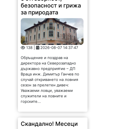
безопасност и грижа
за природата
138 |
2026-08-07 14:37:47
Обръщение и поздрав на
директора на Северозападно
държавно предприятие – ДП
Враца инж. Димитър Ганчев по
случай откриването на ловния
сезон за прелетен дивеч:
Уважаеми ловци, уважаеми
служители на ловните и
горските...
Скандално! Месеци
наред стои изрязан