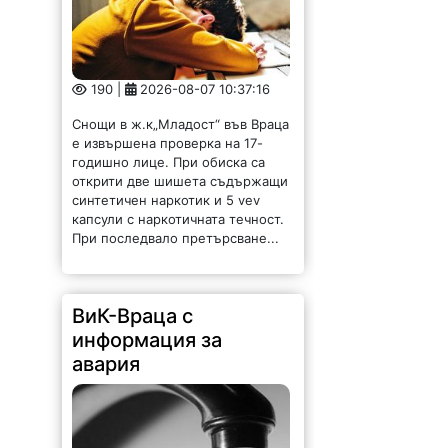
190 |
2026-08-07 10:37:16
Снощи в ж.к„Младост“ във Враца
е извършена проверка на 17-
годишно лице. При обиска са
открити две шишета съдържащи
синтетичен наркотик и 5 vev
капсули с наркотичната течност.
При последвало претърсване...
ВиК-Враца с
информация за
авария