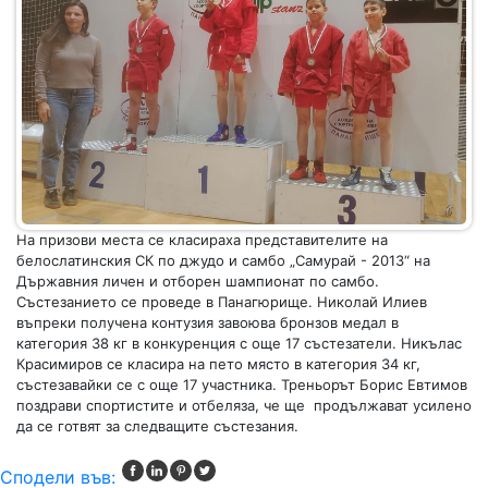
На призови места се класираха представителите на
белослатинския СК по джудо и самбо „Самурай - 2013“ на
Държавния личен и отборен шампионат по самбо.
Състезанието се проведе в Панагюрище. Николай Илиев
въпреки получена контузия завоюва бронзов медал в
категория 38 кг в конкуренция с още 17 състезатели. Никълас
Красимиров се класира на пето място в категория 34 кг,
състезавайки се с още 17 участника. Треньорът Борис Евтимов
поздрави спортистите и отбеляза, че ще продължават усилено
да се готвят за следващите състезания.
Сподели във: