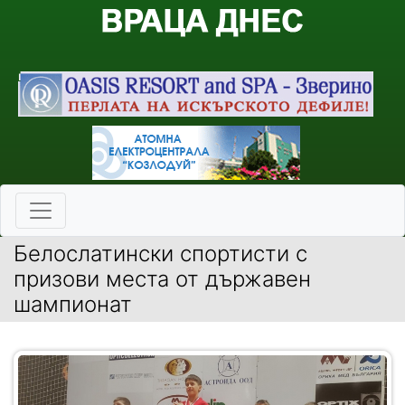
Белослатински спортисти с
призови места от държавен
шампионат