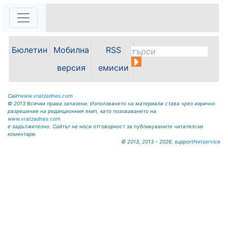
07.08.2026г. до отстраняване на
аварията. Тел.: 092 66 11 19 Тел.:
0889 316...
Бюлетин
Мобилна
RSS
версия
емисии
Сайт
www.vratzadnes.com
© 2013 Всички права запазени. Използването на материали става чрез изрично
разрешение на редакционния екип, като позоваването на
www.vratzadnes.com
е задължително. Сайтът не носи отговорност за публикуваните читателски
коментари.
© 2013, 2013 - 2026, support
Netservice