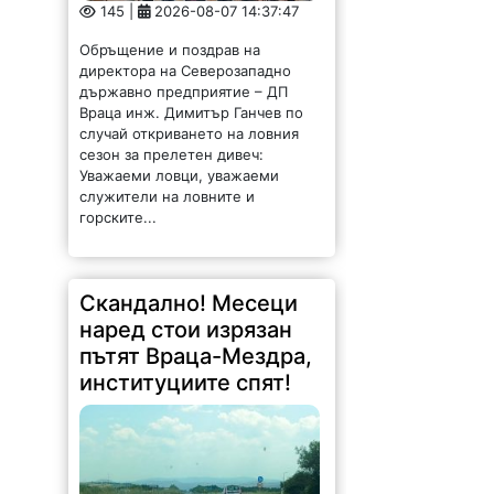
Враца инж. Димитър Ганчев по
случай откриването на ловния
сезон за прелетен дивеч:
Уважаеми ловци, уважаеми
служители на ловните и
горските...
Скандално! Месеци
наред стои изрязан
пътят Враца-Мездра,
институциите спят!