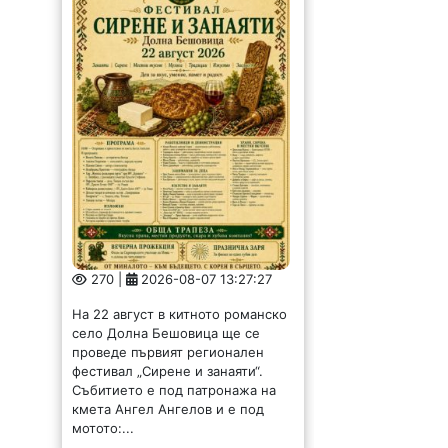
270 |
2026-08-07 13:27:27
На 22 август в китното романско
село Долна Бешовица ще се
проведе първият регионален
фестивал „Сирене и занаяти“.
Събитието е под патронажа на
кмета Ангел Ангелов и е под
мотото:...
Обсъдиха опазването
на околната среда в