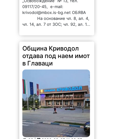
Община Криводол
отдава под наем имот
в Главаци
93 |
2026-08-07 11:28:57
ОБЩИНА КРИВОДОЛ ОБЛАСТ
ВРАЦА 3060 гр. Криводол,
ул.”Освобождение”№ 13, тел.