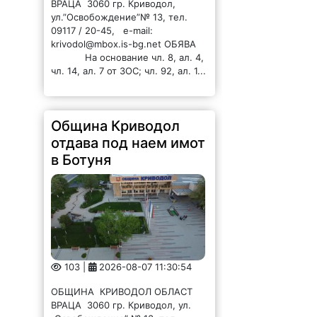
чл. 14, ал. 7 от ЗОС; чл. 92, ал. 1...
Община Криводол
отдава под наем имот
в Ботуня
103 |
2026-08-07 11:30:54
ОБЩИНА КРИВОДОЛ ОБЛАСТ
ВРАЦА 3060 гр. Криводол, ул.
„Освобождение” № 13, тел.
09117/20-45, e-mail:
krivodol@mbox.is-bg.net ОБЯВА
На основание чл. 8, ал. 4,
чл. 14, ал. 7 от ЗОС; чл. 92, ал. 1...