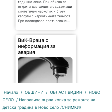
ВиК-Враца с
информация за
авария
215 |
2026-08-07 10:31:48
"Водоснабдяване и канализация“
Начало
/
ОБЩИНИ
/
ОБЛАСТ ВИДИН
/
НОВО
ООД – Враца уведомява своите
потребители, че поради
СЕЛО
/ Направиха първа копка за ремонта на
възникнала аварийна ситуация е
детска градина в Ново село /СНИМКИ/
спряно водоподаването в
ул."Никола Вапцаров" днес