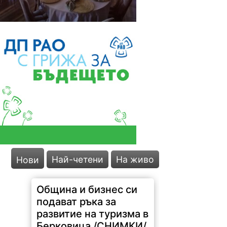
Община и бизнес си
подават ръка за
Най-четени
На живо
Нови
развитие на туризма в
Берковица /СНИМКИ/