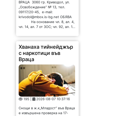
чл. 14, ал. 7 от ЗОС; чл. 92, ал. 1...
Хванаха тийнейджър
с наркотици във
Враца
195 |
2026-08-07 10:37:16
Снощи в ж.к„Младост“ във Враца
е извършена проверка на 17-
годишно лице. При обиска са
открити две шишета съдържащи
синтетичен наркотик и 5 vev
капсули с наркотичната течност.
При последвало претърсване...