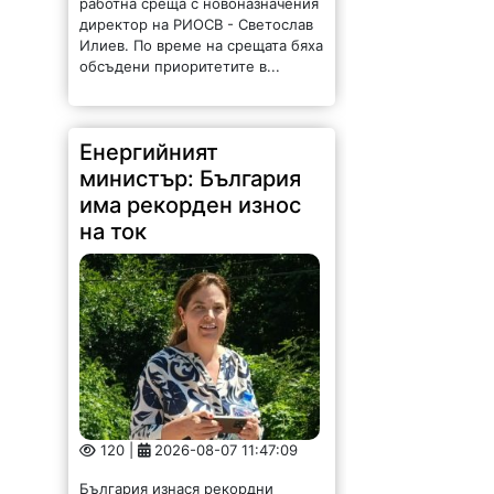
Енергийният
министър: България
има рекорден износ
на ток
120 |
2026-08-07 11:47:09
България изнася рекордни
количества електроенергия, а
АЕЦ „Козлодуй“ продължава да
работи без затруднения въпреки
рекордно ниските нива на река
Дунав. Това заяви министърът на