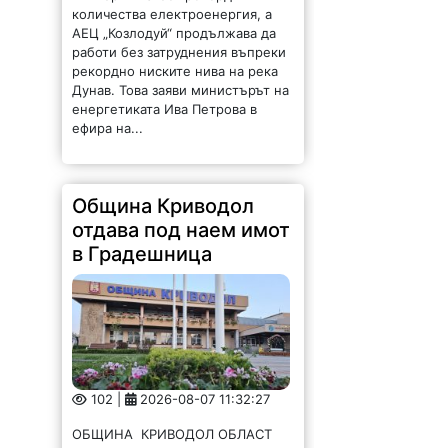
енергетиката Ива Петрова в
ефира на...
Община Криводол
отдава под наем имот
в Градешница
102 |
2026-08-07 11:32:27
ОБЩИНА КРИВОДОЛ ОБЛАСТ
ВРАЦА 3060 гр. Криводол,
ул.”Освобождение”№ 13, тел.
09117 / 20-45, e-mail:
krivodol@mbox.is-bg.net ОБЯВА
На основание чл. 8, ал. 4,