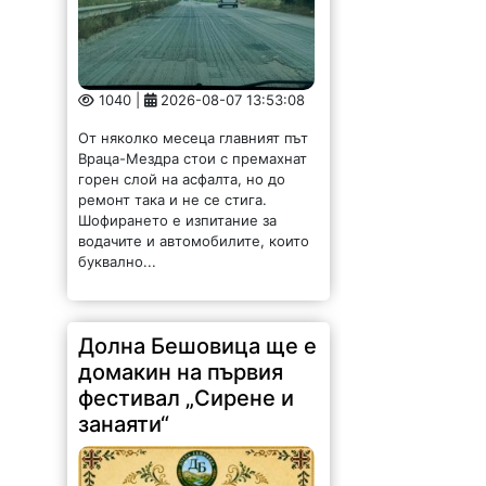
1040 |
2026-08-07 13:53:08
От няколко месеца главният път
Враца-Мездра стои с премахнат
горен слой на асфалта, но до
ремонт така и не се стига.
Шофирането е изпитание за
водачите и автомобилите, които
буквално...
Долна Бешовица ще е
домакин на първия
фестивал „Сирене и
занаяти“