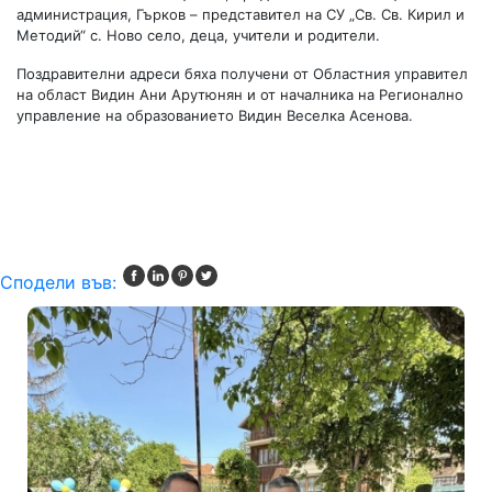
администрация, Гърков – представител на СУ „Св. Св. Кирил и
Методий“ с. Ново село, деца, учители и родители.
Поздравителни адреси бяха получени от Областния управител
на област Видин Ани Арутюнян и от началника на Регионално
управление на образованието Видин Веселка Асенова.
Сподели във: