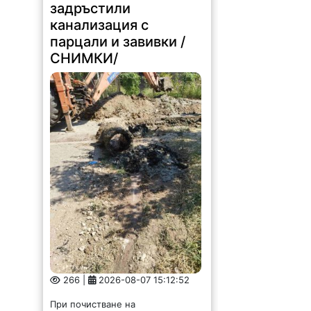
266 |
2026-08-07 15:12:52
При почистване на
канализационната мрежа на ул.
„Дядо Цеко Войвода“ в Лом
екипите на ВиК-Монтана са
открили изхвърлени в
канализацията, парцали, завивки,