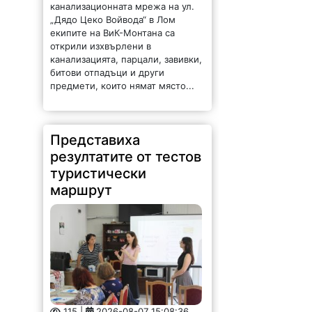
битови отпадъци и други
предмети, които нямат място...
Представиха
резултатите от тестов
туристически
маршрут
115 |
2026-08-07 15:08:36
Търговско-промишлена палата –
Враца проведе третите срещи на
заинтересованите страни в