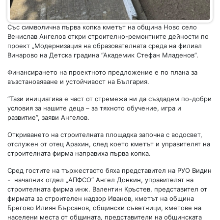
Със символична първа копка кметът на община Ново село
Венислав Ангелов откри строително-ремонтните дейности по
проект „Модернизация на образователната среда на филиал
Винарово на Детска градина “Академик Стефан Младенов”.
Финансирането на проектното предложение е по плана за
възстановяване и устойчивост на България.
“Тази инициатива е част от стремежа ни да създадем по-добри
условия за нашите деца – за тяхното обучение, игра и
развитие”, заяви Ангелов.
Откриването на строителната площадка започна с водосвет,
отслужен от отец Арахин, след което кметът и управителят на
строителната фирма направиха първа копка.
Сред гостите на тържеството бяха представител на РУО Видин
- началник отдел „АПФСО“ Ангел Донкин, управителят на
строителната фирма инж. Валентин Кръстев, представител от
фирмата за строителен надзор Иванов, кметът на община
Брегово Илиян Бърсанов, общински съветници, кметове на
населени места от общината, представители на общинската