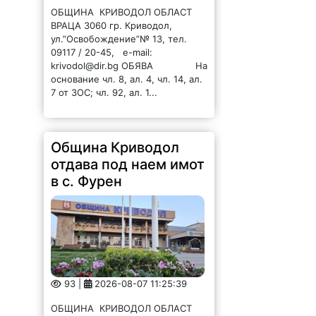
krivodol@dir.bg ОБЯВА На
основание чл. 8, ал. 4, чл. 14, ал.
7 от ЗОС; чл. 92, ал. 1...
Община Криводол
отдава под наем имот
в с. Фурен
93 |
2026-08-07 11:25:39
ОБЩИНА КРИВОДОЛ ОБЛАСТ
ВРАЦА 3060 гр. Криводол, ул.
„Освобождение” № 13, тел.
09117/20-45, e-mail:
krivodol@mbox.is-bg.net ОБЯВА
На основание чл. 8, ал. 4,