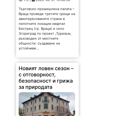
пилотните локации квартал
Бистрец (гр. Враца) и село
Згориград по проект „Туризъм,
ръководен от местните
общности: създаване на
устойчиви...
Новият ловен сезон –
с отговорност,
безопасност и грижа
за природата
145 |
2026-08-07 14:37:47
Обръщение и поздрав на
директора на Северозападно
държавно предприятие – ДП