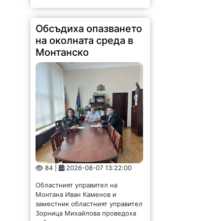
Монтанско
84 |
2026-08-07 13:22:00
Областният управител на
Монтана Иван Каменов и
заместник областният управител
Зорница Михайлова проведоха
работна среща с новоназначения
директор на РИОСВ - Светослав
Илиев. По време на срещата бяха
обсъдени приоритетите в...