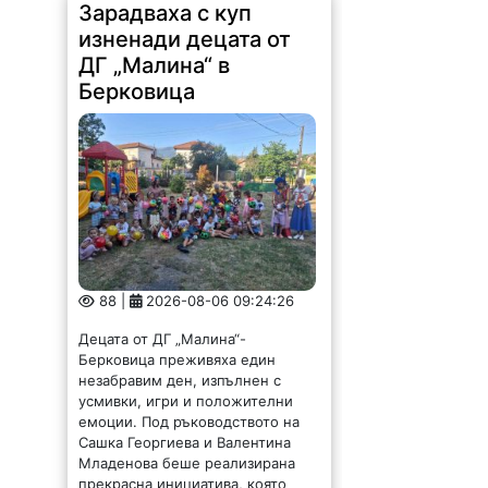
Зарадваха с куп
изненади децата от
ДГ „Малина“ в
Берковица
88 |
2026-08-06 09:24:26
Децата от ДГ „Малина“-
Берковица преживяха един
незабравим ден, изпълнен с
усмивки, игри и положителни
емоции. Под ръководството на
Сашка Георгиева и Валентина
Младенова беше реализирана
прекрасна инициатива, която