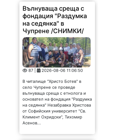
Вълнуваща среща с
фондация "Раздумка
на седянка" в
Чупрене /СНИМКИ/
87 |
2026-08-06 11:06:50
В читалище "Христо Ботев" в
село Чупрене се проведе
вълнуваща среща с етнолога и
основател на фондация "Раздумка
на седянка" Незабравка Христова
от Софийския университет "Св.
Климент Охридски", Тихомир
Асенов...