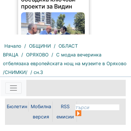
проекти за Видин
Начало
/
ОБЩИНИ
/
ОБЛАСТ
ВРАЦА
/
ОРЯХОВО
/
С модна вечеринка
178 |
2026-08-05 16:17:12
отбелязаха европейската нощ на музеите в Оряхово
/СНИМКИ/
/ сн.3
Възможностите за привличане на
инвестиции, развитието на
местната икономика и бъдещето
на Видин като индустриален
център бяха във фокуса на
работната среща между кмета на
Бюлетин
Мобилна
RSS
Община Видин д-р Цветан
Ценков,...
версия
емисии