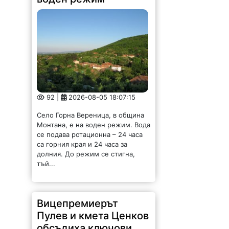
92 |
2026-08-05 18:07:15
Село Горна Вереница, в община
Монтана, е на воден режим. Вода
се подава ротационна – 24 часа
са горния края и 24 часа за
долния. До режим се стигна,
тъй...
Вицепремиерът
Пулев и кмета Ценков
обсъдиха ключови