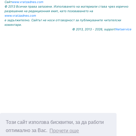
Сайт
www.vratzadnes.com
© 2013 Всички права запазени. Използването на материали става чрез изрично
разрешение на редакционния екип, като позоваването на
www.vratzadnes.com
е задължително. Сайтът не носи отговорност за публикуваните читателски
коментари.
© 2013, 2013 - 2026, support
Netservice
Този сайт използва бисквитки, за да работи
оптимално за Вас.
Прочети още