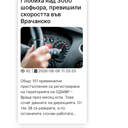
Глобиха над 3000
шофьора, превишили
скоростта във
Врачанско
92 |
2026-08-06 11:20:20
Общо 151 криминални
престъпления са регистрирани
на територията на ОДМВР –
Враца през месец юли. Това
сочат данните на дирекцията. От
тях 38 са разкрити, а по
останалите случаи работата...