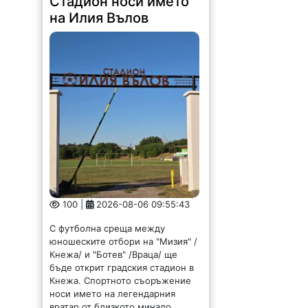
Стадион носи името
на Илия Вълов
100 |
2026-08-06 09:55:43
С футболна среща между
юношеските отбори на "Мизия" /
Кнежа/ и "Ботев" /Враца/ ще
бъде открит градския стадион в
Кнежа. Спортното съоръжение
носи името на легендарния
вратар от близкото минало