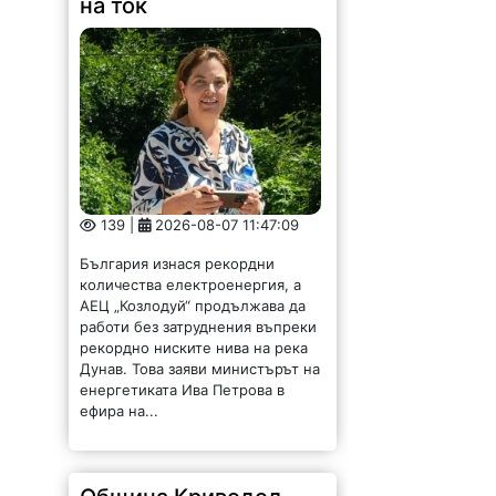
139 |
2026-08-07 11:47:09
България изнася рекордни
количества електроенергия, а
АЕЦ „Козлодуй“ продължава да
работи без затруднения въпреки
рекордно ниските нива на река
Дунав. Това заяви министърът на
енергетиката Ива Петрова в
ефира на...
Община Криводол
отдава под наем имот