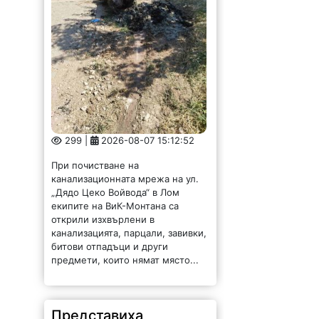
299 |
2026-08-07 15:12:52
При почистване на
канализационната мрежа на ул.
„Дядо Цеко Войвода“ в Лом
екипите на ВиК-Монтана са
открили изхвърлени в
канализацията, парцали, завивки,
битови отпадъци и други
предмети, които нямат място...
Представиха
резултатите от тестов
туристически