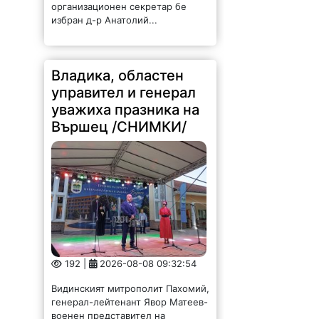
Владика, областен
управител и генерал
уважиха празника на
Вършец /СНИМКИ/
192 |
2026-08-08 09:32:54
Видинският митрополит Пахомий,
генерал-лейтенант Явор Матеев-
военен представител на
началника на отбраната във
Военния комитет на НАТО и във