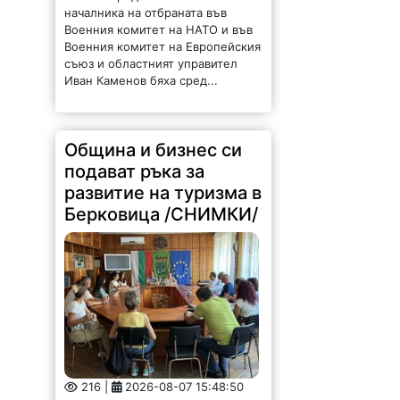
Военния комитет на Европейския
съюз и областният управител
Иван Каменов бяха сред...
Община и бизнес си
подават ръка за
развитие на туризма в
Берковица /СНИМКИ/
216 |
2026-08-07 15:48:50
На 7 август 2026 г. се проведе
работна среща между