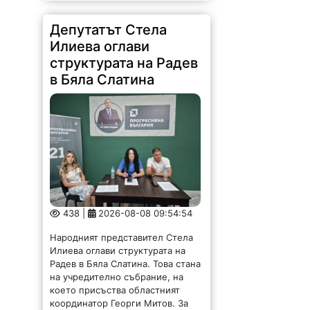
Илиева оглави
структурата на Радев
в Бяла Слатина
438 |
2026-08-08 09:54:54
Народният представител Стела
Илиева оглави структурата на
Радев в Бяла Слатина. Това стана
на учредително събрание, на
което присъства областният
координатор Георги Митов. За
организационен секретар бе
избран д-р Анатолий...