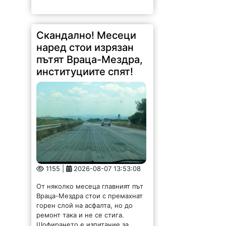
Скандално! Месеци
наред стои изрязан
пътят Враца-Мездра,
институциите спят!
1155 |
2026-08-07 13:53:08
От няколко месеца главният път
Враца-Мездра стои с премахнат
горен слой на асфалта, но до
ремонт така и не се стига.
Шофирането е изпитание за
водачите и автомобилите, които
буквално...