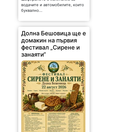
Долна Бешовица ще е
домакин на първия
фестивал „Сирене и
занаяти“