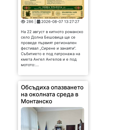
286 |
2026-08-07 13:27:27
На 22 август в китното романско
село Долна Бешовица ще се
проведе първият регионален
фестивал „Сирене и занаяти“.
Събитието е под патронажа на
кмета Ангел Ангелов и е под
мотото:...
Обсъдиха опазването
на околната среда в
Монтанско