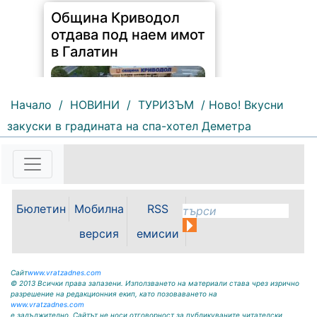
отдава под наем имот
в Галатин
Начало
/
НОВИНИ
/
ТУРИЗЪМ
/ Ново! Вкусни
закуски в градината на спа-хотел Деметра
118 |
2026-08-07 11:27:20
ОБЩИНА КРИВОДОЛ ОБЛАСТ
ВРАЦА 3060 гр. Криводол,
ул.”Освобождение”№ 13, тел.
09117 / 20-45, e-mail:
krivodol@dir.bg ОБЯВА На
Бюлетин
Мобилна
RSS
основание чл. 8, ал. 4, чл. 14, ал.
версия
емисии
7 от ЗОС; чл. 92, ал. 1...
Сайт
www.vratzadnes.com
© 2013 Всички права запазени. Използването на материали става чрез изрично
разрешение на редакционния екип, като позоваването на
www.vratzadnes.com
е задължително. Сайтът не носи отговорност за публикуваните читателски