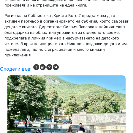
преживеят и на страниците на една книга.
Регионална библиотека „Христо Ботев“ продължава да е
активен партньор в организирането на събития, които свързват
децата с книгата. Директорът Силвия Павлова и нейният екип
благодариха на областния управител за отделеното време,
подкрепата и личния пример в насърчаването на детското
четене. В края на инициативата Николов поздрави децата и им
пожела лято, пълно с игри, знания и много книжни
приключения.
Сподели във: