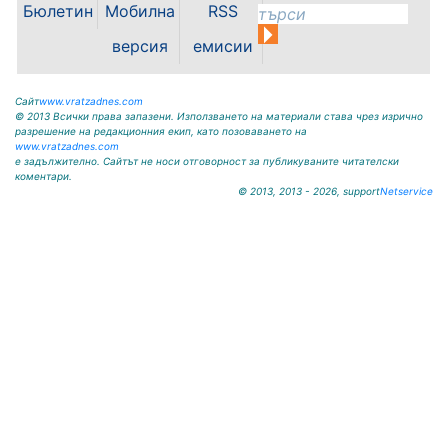
Бюлетин
Мобилна
RSS
„Освобождение” № 13, тел.
09117/20-45, e-mail:
версия
емисии
krivodol@mbox.is-bg.net ОБЯВА
На основание чл. 8, ал. 4,
чл. 14, ал. 7 от ЗОС; чл. 92, ал. 1...
Сайт
www.vratzadnes.com
© 2013 Всички права запазени. Използването на материали става чрез изрично
разрешение на редакционния екип, като позоваването на
www.vratzadnes.com
е задължително. Сайтът не носи отговорност за публикуваните читателски
коментари.
© 2013, 2013 - 2026, support
Netservice