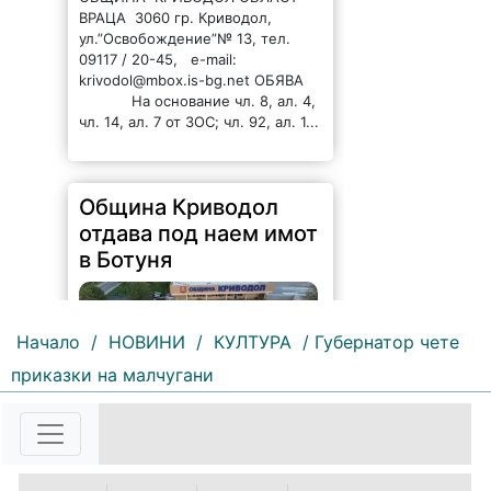
ВРАЦА 3060 гр. Криводол,
ул.”Освобождение”№ 13, тел.
09117 / 20-45, e-mail:
krivodol@mbox.is-bg.net ОБЯВА
На основание чл. 8, ал. 4,
чл. 14, ал. 7 от ЗОС; чл. 92, ал. 1...
Община Криводол
отдава под наем имот
в Ботуня
Начало
/
НОВИНИ
/
КУЛТУРА
/ Губернатор чете
приказки на малчугани
153 |
2026-08-07 11:30:54
ОБЩИНА КРИВОДОЛ ОБЛАСТ
ВРАЦА 3060 гр. Криводол, ул.