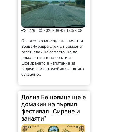
1276 |
2026-08-07 13:53:08
От няколко месеца главният път
Враца-Мездра стои с премахнат
горен слой на асфалта, но до
ремонт така и не се стига.
Шофирането е изпитание за
водачите и автомобилите, които
буквално...
Долна Бешовица ще е
домакин на първия
фестивал „Сирене и
занаяти“