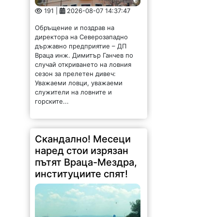
191 |
2026-08-07 14:37:47
Обръщение и поздрав на
директора на Северозападно
държавно предприятие – ДП
Враца инж. Димитър Ганчев по
случай откриването на ловния
сезон за прелетен дивеч:
Уважаеми ловци, уважаеми
служители на ловните и
горските...
Скандално! Месеци
наред стои изрязан
пътят Враца-Мездра,
институциите спят!