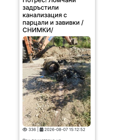
задръстили
канализация с
парцали и завивки /
СНИМКИ/
336 |
2026-08-07 15:12:52
При почистване на