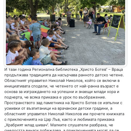
И тази година Регионална библиотека „Христо Ботев“ – Враца
продължава традицията да насърчава ранното детско четене.
Областният управител Николай Николов, който се включи в
инициативата сподели, че четенето от най-ранна възраст е
основа за изграждането на успешни и знаещи млади хора и
подчерта, че всяка приказка е урок по въображение.
Пространството зад паметника на Христо Ботев се изпълни с
усмивки от възпитаници на врачански детски градини, а
областният управител Николай Николов им прочете книжката
с приключенията на Цар Лъв, както и любимата приказка
„Храбрият млад шивач“. Малките слушатели разбраха, че
смелостта винаги побеждава, а приключенията могат да се