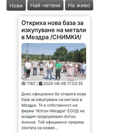
Най-четени
На живо
Нови
Откриха нова база за
изкупуване на метали
в Мездра /СНИМКИ/
1182 |
2026-08-08 17:03:35
Днес официално бе открита нова
база за изкупуване на метали в
Мездра. Тя е собственост на
фирма "Илтон-Мездра" ЕООД на
младия предприемач Антон
Асенов. Той официално преряза
лентата на новия...