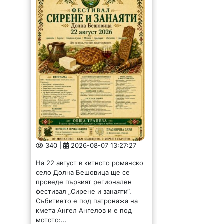
340 |
2026-08-07 13:27:27
На 22 август в китното романско
село Долна Бешовица ще се
проведе първият регионален
фестивал „Сирене и занаяти“.
Събитието е под патронажа на
кмета Ангел Ангелов и е под
мотото:...