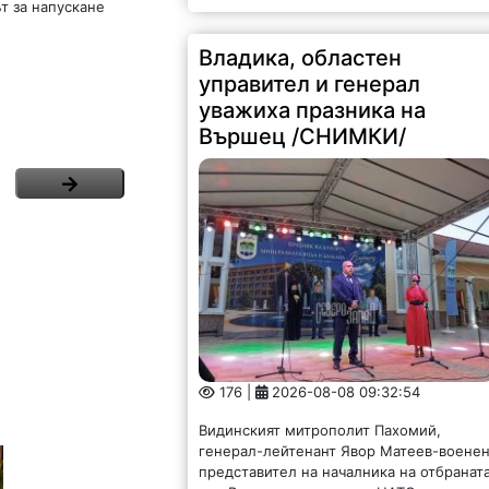
т за напускане
Владика, областен
управител и генерал
уважиха празника на
Вършец /СНИМКИ/
176 |
2026-08-08 09:32:54
Видинският митрополит Пахомий,
генерал-лейтенант Явор Матеев-воене
представител на началника на отбранат