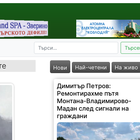
Търсе
те
Най-четени
На живо
Нови
Димитър Петров:
Ремонтирахме пътя
Монтана-Владимирово-
Мадан след сигнали на
граждани