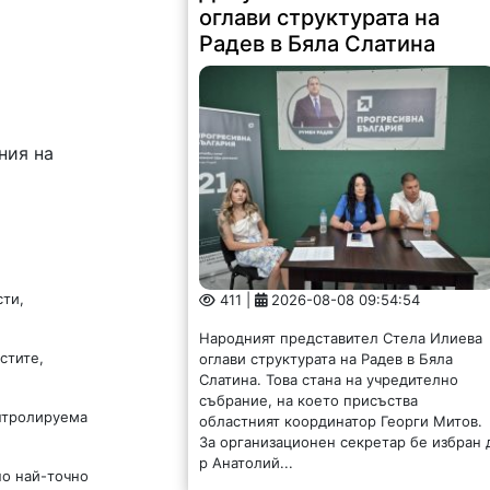
оглави структурата на
Радев в Бяла Слатина
ния на
и
сти,
411 |
2026-08-08 09:54:54
Народният представител Стела Илиева
стите,
оглави структурата на Радев в Бяла
Слатина. Това стана на учредително
събрание, на което присъства
нтролируема
областният координатор Георги Митов.
За организационен секретар бе избран 
р Анатолий...
но най-точно