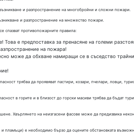
 възникване и разпространение на многобройни и сложни пожари.
възникване и разпространение на множество пожари.
 се спазват противопожарните правила:
е! Това е предпоставка за пренасяне на големи разстоя
разпространение на пожара!
лесно може да обхване намиращи се в съседство трайн
ние!
сност трябва да проявяват пастири, козари, пчелари, ловци, тури
сност в горите и в близост до горски масиви трябва да бъдат тури
шене. Хвърлянето на неизгасени фасове може да предизвика неко
о и пламъци) е необходимо бързо да оцените обстановката възмож