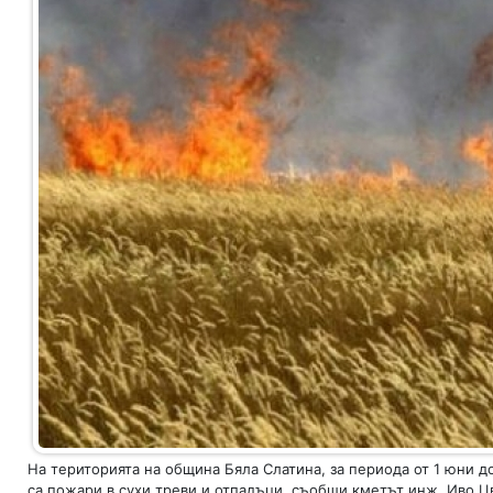
На територията на община Бяла Слатина, за периода от 1 юни до
са пожари в сухи треви и отпадъци, съобщи кметът инж. Иво Ц