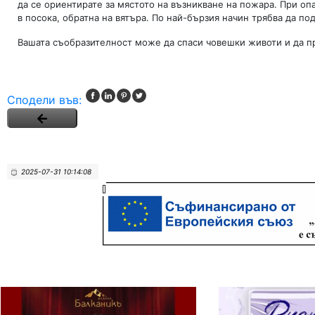
да се ориентирате за мястото на възникване на пожара. При оп
в посока, обратна на вятъра. По най-бързия начин трябва да по
Вашата съобразителност може да спаси човешки животи и да п
Сподели във:
2025-07-31 10:14:08