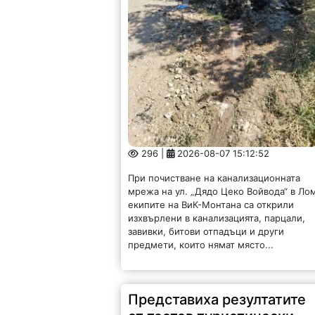
296 |
2026-08-07 15:12:52
При почистване на канализационната
мрежа на ул. „Дядо Цеко Войвода“ в Ло
екипите на ВиК-Монтана са открили
изхвърлени в канализацията, парцали,
завивки, битови отпадъци и други
предмети, които нямат място...
Представиха резултатите