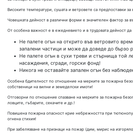
Високите температури, сушата и ветровете са предпоставки за
Човешката дейност в различни форми е значителен фактор за 
От особена важност е в ежедневието и в трудовата дейност да
Не палете огън на открито във ветровито врем
запалени частици и може да доведе до бързо 
Не палете огън в сухи треви и стърнища той 
насаждения, сгради, горски фонд!
Никога не оставайте запален огън без наблюде
Особена бдителност по отношение на мерките за пожарна безопа
собственици на вилни и земеделски имоти!
Отговорни по отношение спазване на мерките за пожарна безопа
ловците, гъбарите, секачите и др.!
Повишена пожарна опасност крие небрежността при тютюнопу
огнена стихия!
При забелязване на признаци на пожар (дим, мирис на изгорял