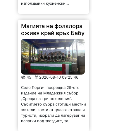
45 |
2026-08-10 09:25:46
Село Гюргич посрещна 29-ото
издание на Младежкия събор
„Среща на три поколения“.
Събитието събра стотици местни
жители, гости от цялата страна и
туристи, избрали да лагеруват на
палатки под звездите, за...
Спряха водата в
голям район на Враца