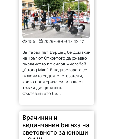
За първи път Вършец бе домакин
на кръг от Откритото държавно
първенство по силов многобой
„Strong Man“. В надпреварата се
включиха седем състезатели,
които премериха сили в шест
тежки дисциплини.
Състезанието бе...
Врачинин и
видинчанин бягаха на
световното за юноши
в САЩ