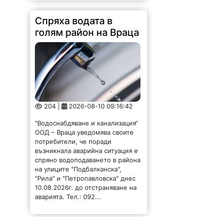
204 |
2026-08-10 09:16:42
"Водоснабдяване и канализация“
ООД – Враца уведомява своите
потребители, че поради
възникнала аварийна ситуация е
спряно водоподаването в района
на улиците "Подбалканска",
"Рила" и "Петропавловска" днес
10.08.2026г. до отстраняване на
аварията. Тел.: 092...
Малки шампиони от
Вършец се включиха
в забавна надпревара