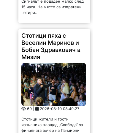
Бобан Здравкович в
Мизия
69 |
2026-08-10 08:49:27
Стотици жители и гости
изпълниха площад „Свобода“ за
финалната вечер на Панаирни
дни – Мизия 2026. Веселин
Маринов, както и Бобан
Здравкович със своя бенд,
подариха на публиката два
силни...