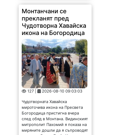
127 |
2026-08-10 09:03:03
Чудотворната Хавайска
мироточива икона на Пресвета
Богородица пристигна вчера
след обяд в Монтана. Видинският
митрополит Пахомий я показа на
миряните дошли да я съпроводят
до храм „Свети Дух“. „Хората да...
Задава се празникът
на Врачанския мискет
/СНИМКИ/