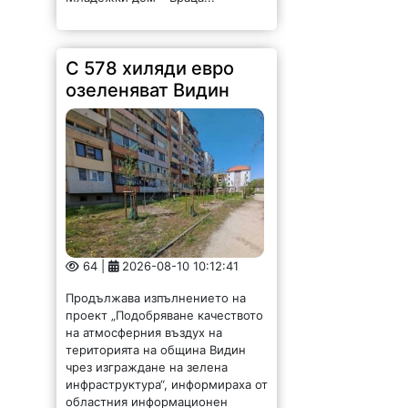
64 |
2026-08-10 10:12:41
Продължава изпълнението на
проект „Подобряване качеството
на атмосферния въздух на
територията на община Видин
чрез изграждане на зелена
инфраструктура“, информираха от
областния информационен
център. Получател на изцяло
безвъзмездното финансиране
от...
Клиент нападна с нож
врачански таксиджия