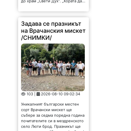
103 |
2026-08-10 09:02:34
Уникалният български местен
сорт Врачански мискет ще
събере за седма поредна година
почитателите си в мездренското
село Люти брод. Празникът ще
се проведе на 15 август /събота/
на брега на...
Горя покривът на
бившето ТМТ в
Монтана