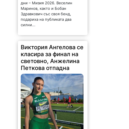
Виктория Ангелова се
класира за финал на
световно, Анжелина
Петкова отпадна
237 |
2026-08-09 17:49:16
На световното първенство за
юноши и девойки под 20 години