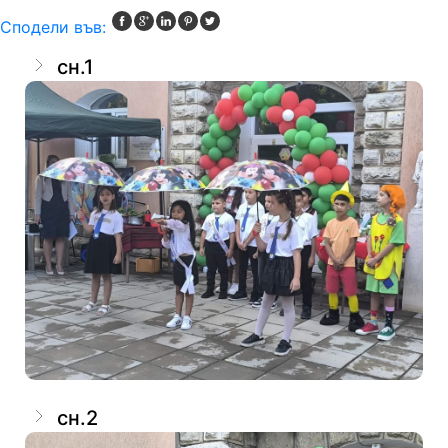
Сподели във:
сн.1
сн.2