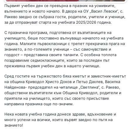
Първият учебен ден се превърна в празник на усмивките,
вълнението и новото начало. В двора на ОУ „Васил Левски“, с.
Ракево заедно се събраха гости, родители, учители и ученици,
за да отпразнуват старта на учебната 2025/2026 година.
С празнична програма, подготвена от възпитаниците на
училището, беше поставено вълнуващо началото на учебната
година. Малките първокласници с трепет прекрачиха прага на
знанието, а по-големите ученици – със самочувствие и
гордост – представиха своите таланти. С особена топлота
поздравихме седмокласниците, които за последен път
преживяха първия учебен ден в нашето училище.
Сред гостите на тържеството бяха кметът и заместник-кметът
на община Криводол Христо Доков и Петьо Дахлев, Василка
Найденова- председател на читалище „Светлина“, с. Ракево,
обществени възпитатели към Община Криводол, родители и
приятели на училището, които със своето присъствие
направиха празника още по-значим.
Нека новата учебна година донесе здраве, вдъхновение и
много успехи на всички, които вървят заедно по пътя на
знанието!