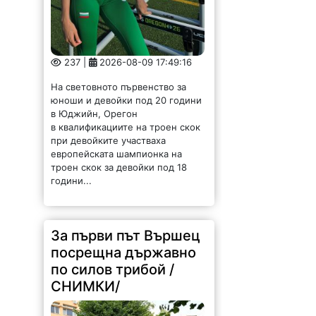
в Юджийн, Орегон
в квалификациите на троен скок
при девойките участваха
европейската шампионка на
троен скок за девойки под 18
години...
За първи път Вършец
посрещна държавно
по силов трибой /
СНИМКИ/
155 |
2026-08-09 17:42:12