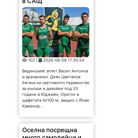
102 |
2026-08-09 17:35:54
Видинският атлет Васил Антонов
и врачанинът Деян Цветанов
бягаха на световното първенство
за юноши и девойки под 20
години в Юджийн, Орегон в
щафетата 4х100 м, заедно с Йоан
Каменов...
Оселна посрещна
много самодейци и
гости за празника си /
СНИМКИ/