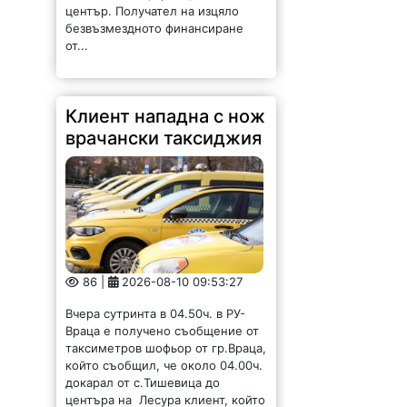
86 |
2026-08-10 09:53:27
Вчера сутринта в 04.50ч. в РУ-
Враца е получено съобщение от
таксиметров шофьор от гр.Враца,
който съобщил, че около 04.00ч.
докарал от с.Тишевица до
центъра на Лесура клиент, който
използвайки кухненски...
Магията на фолклора
оживя край връх Бабу