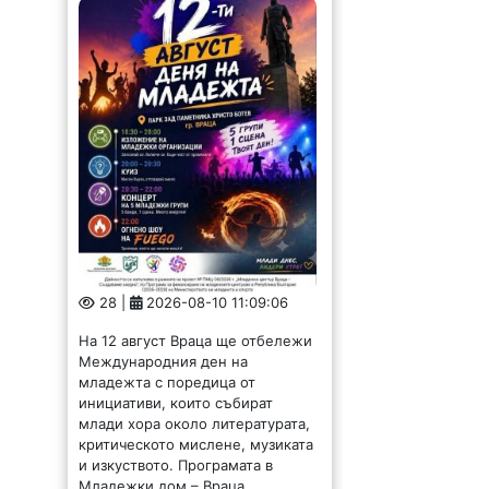
28 |
2026-08-10 11:09:06
На 12 август Враца ще отбележи
Международния ден на
младежта с поредица от
инициативи, които събират
млади хора около литературата,
критическото мислене, музиката
и изкуството. Програмата в
Младежки дом – Враца...
С 578 хиляди евро
озеленяват Видин