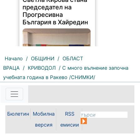
412 |
2026-08-09 11:40:36
Прогресивна България учредиха
нова структура на партията в
община Хайредин. Тя е съставена
Начало
/
ОБЩИНИ
/
ОБЛАСТ
от хора, които познават мястото
ВРАЦА
/
КРИВОДОЛ
/ С много вълнение започна
си отвътре и искат то да се
развива. За председател бе
учебната година в Ракево /СНИМКИ/
избрана...
Бюлетин
Мобилна
RSS
версия
емисии