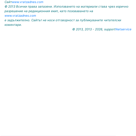
Сайт
www.vratzadnes.com
© 2013 Всички права запазени. Използването на материали става чрез изрично
разрешение на редакционния екип, като позоваването на
www.vratzadnes.com
е задължително. Сайтът не носи отговорност за публикуваните читателски
коментари.
© 2013, 2013 - 2026, support
Netservice