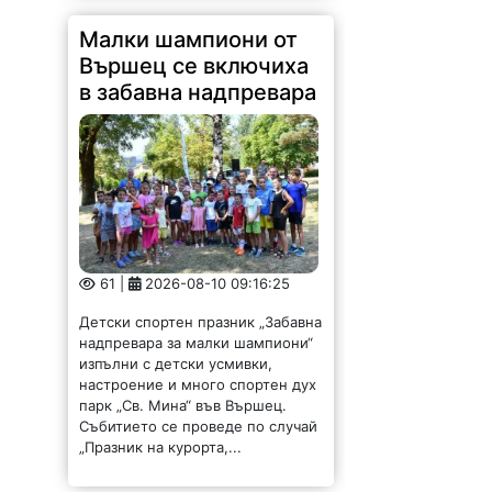
61 |
2026-08-10 09:16:25
Детски спортен празник „Забавна
надпревара за малки шампиони“
изпълни с детски усмивки,
настроение и много спортен дух
парк „Св. Мина“ във Вършец.
Събитието се проведе по случай
„Празник на курорта,...
Монтанчани се
прекланят пред
Чудотворна Хавайска
икона на Богородица