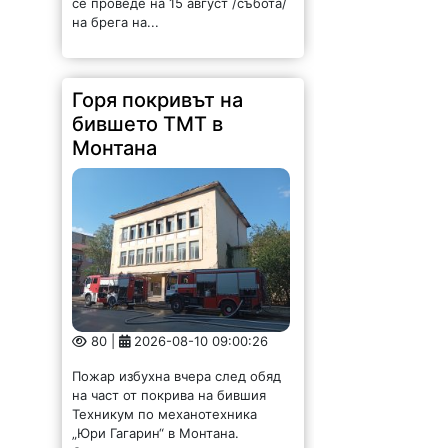
80 |
2026-08-10 09:00:26
Пожар избухна вчера след обяд
на част от покрива на бившия
Техникум по механотехника
„Юри Гагарин“ в Монтана.
Сигналът е подаден малко след
15 часа. На място са изпратени
четири...
Стотици пяха с
Веселин Маринов и