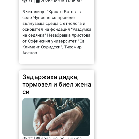
В читалище "Христо Ботев" в
село Чупрене се проведе
вълнуваща среща с етнолога и
основател на фондация "Раздумка
на седянка" Незабравка Христова
от Софийския университет "Св.
Климент Охридски", Тихомир
Асенов...
Задържаха дядка,
тормозел и биел жена
си
77 |
2026-08-06 11:04:56