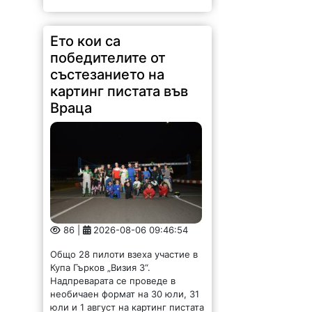
Ето кои са
победителите от
състезанието на
картинг пистата във
Враца
86 |
2026-08-06 09:46:54
Общо 28 пилоти взеха участие в
Купа Гърков „Визия 3“.
Надпреварата се проведе в
необичаен формат на 30 юли, 31
юли и 1 август на картинг пистата
във Враца. Всички...