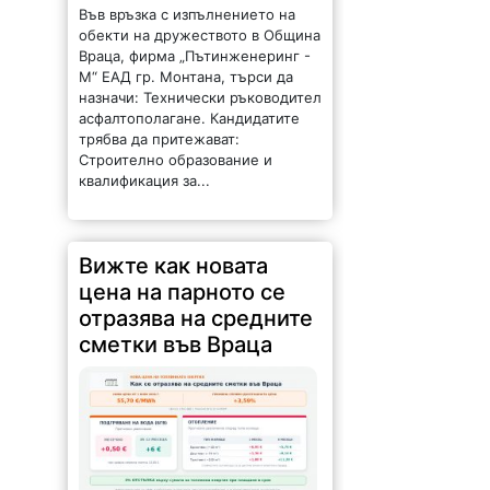
обекти на дружеството в Община
Враца, фирма „Пътинженеринг -
М“ ЕАД гр. Монтана, търси да
назначи: Технически ръководител
асфалтополагане. Кандидатите
трябва да притежават:
Строително образование и
квалификация за...
Вижте как новата
цена на парното се
отразява на средните
сметки във Враца
84 |
2026-08-06 09:57:22