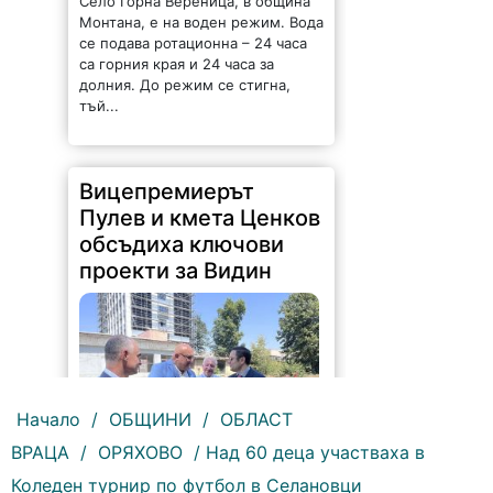
Монтана, е на воден режим. Вода
се подава ротационна – 24 часа
са горния края и 24 часа за
долния. До режим се стигна,
тъй...
Вицепремиерът
Пулев и кмета Ценков
обсъдиха ключови
проекти за Видин
Начало
/
ОБЩИНИ
/
ОБЛАСТ
ВРАЦА
/
ОРЯХОВО
/ Над 60 деца участваха в
177 |
2026-08-05 16:17:12
Коледен турнир по футбол в Селановци