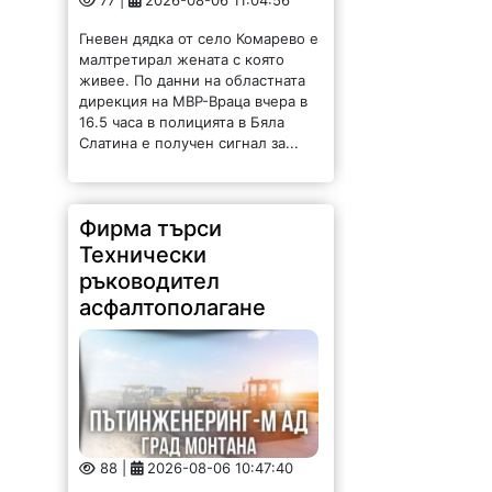
Гневен дядка от село Комарево е
малтретирал жената с която
живее. По данни на областната
дирекция на МВР-Враца вчера в
16.5 часа в полицията в Бяла
Слатина е получен сигнал за...
Фирма търси
Технически
ръководител
асфалтополагане
88 |
2026-08-06 10:47:40
Във връзка с изпълнението на