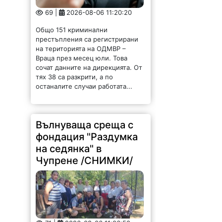
69 |
2026-08-06 11:20:20
Общо 151 криминални
престъпления са регистрирани
на територията на ОДМВР –
Враца през месец юли. Това
сочат данните на дирекцията. От
тях 38 са разкрити, а по
останалите случаи работата...
Вълнуваща среща с
фондация "Раздумка
на седянка" в
Чупрене /СНИМКИ/
71 |
2026-08-06 11:06:50