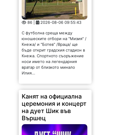
86 |
2026-08-06 09:55:43
С футболна среща между
юношеските отбори на "Мизия" /
Кнежа/ и "Ботев" /Враца/ ще
бъде открит градския стадион в
Кнежа. Спортното съоръжение
носи името на легендарния
вратар от близкото минало
Илия...
Канят на официална
церемония и концерт
на дует Шик във
Вършец