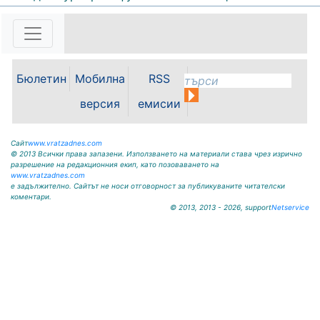
Възможностите за привличане на
инвестиции, развитието на
местната икономика и бъдещето
на Видин като индустриален
център бяха във фокуса на
работната среща между кмета на
Бюлетин
Мобилна
RSS
Община Видин д-р Цветан
Ценков,...
версия
емисии
Сайт
www.vratzadnes.com
© 2013 Всички права запазени. Използването на материали става чрез изрично
разрешение на редакционния екип, като позоваването на
www.vratzadnes.com
е задължително. Сайтът не носи отговорност за публикуваните читателски
коментари.
© 2013, 2013 - 2026, support
Netservice