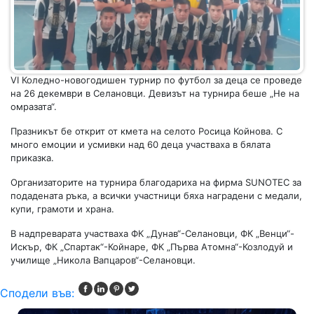
VI Коледно-новогодишен турнир по футбол за деца се проведе
на 26 декември в Селановци. Девизът на турнира беше „Не на
омразата“.
Празникът бе открит от кмета на селото Росица Койнова. С
много емоции и усмивки над 60 деца участваха в бялата
приказка.
Организаторите на турнира благодариха на фирма SUNOTEC за
подадената ръка, а всички участници бяха наградени с медали,
купи, грамоти и храна.
В надпреварата участваха ФК „Дунав“-Селановци, ФК „Венци“-
Искър, ФК „Спартак“-Койнаре, ФК „Първа Атомна“-Козлодуй и
училище „Никола Вапцаров“-Селановци.
Сподели във: