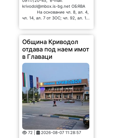
09117/20-45, e-mail:
krivodol@mbox.is-bg.net ОБЯВА
На основание чл. 8, ал. 4,
чл. 14, ал. 7 от ЗОС; чл. 92, ал. 1...
Община Криводол
отдава под наем имот
в Главаци
72 |
2026-08-07 11:28:57