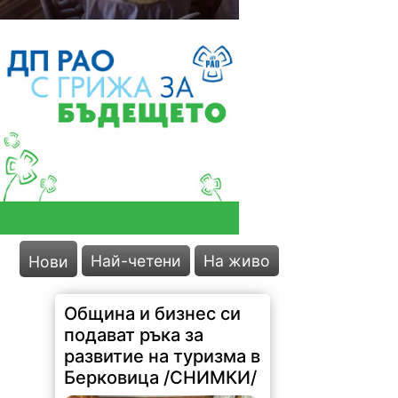
Най-четени
На живо
Нови
Община и бизнес си
подават ръка за
развитие на туризма в
Берковица /СНИМКИ/