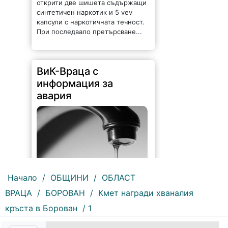
открити две шишета съдържащи
синтетичен наркотик и 5 vev
капсули с наркотичната течност.
При последвало претърсване...
ВиК-Враца с
информация за
авария
Начало
/
ОБЩИНИ
/
ОБЛАСТ
ВРАЦА
/
БОРОВАН
/
Кмет награди хваналия
204 |
2026-08-07 10:31:48
кръста в Борован
/ 1
"Водоснабдяване и канализация“
ООД – Враца уведомява своите