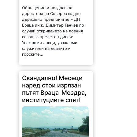
Обръщение и поздрав на
директора на Северозападно
държавно предприятие – ДП
Враца инж. Димитър Ганчев по
случай откриването на ловния
сезон за прелетен дивеч:
Уважаеми ловци, уважаеми
служители на ловните и
горските...
Скандално! Месеци
наред стои изрязан
пътят Враца-Мездра,
институциите спят!