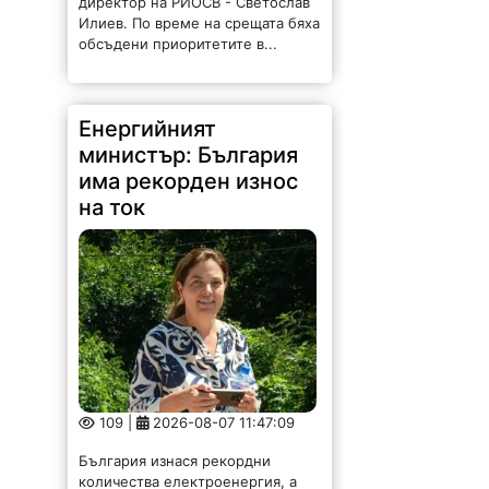
директор на РИОСВ - Светослав
Илиев. По време на срещата бяха
обсъдени приоритетите в...
Енергийният
министър: България
има рекорден износ
на ток
109 |
2026-08-07 11:47:09
България изнася рекордни
количества електроенергия, а