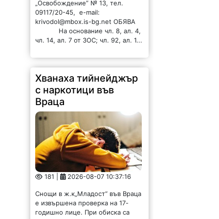
„Освобождение” № 13, тел.
09117/20-45, e-mail:
krivodol@mbox.is-bg.net ОБЯВА
На основание чл. 8, ал. 4,
чл. 14, ал. 7 от ЗОС; чл. 92, ал. 1...
Хванаха тийнейджър
с наркотици във
Враца
181 |
2026-08-07 10:37:16
Снощи в ж.к„Младост“ във Враца
е извършена проверка на 17-
годишно лице. При обиска са