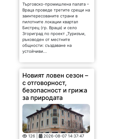
Търговско-промишлена палата –
Враца проведе третите срещи на
заинтересованите страни в
пилотните локации квартал
Бистрец (гр. Враца) и село
Згориград по проект „Туризъм,
ръководен от местните
общности: създаване на
устойчиви...
Новият ловен сезон –
с отговорност,
безопасност и грижа
за природата
126 |
2026-08-07 14:37:47