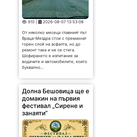
910 |
2026-08-07 13:53:08
От няколко месеца главният път
Враца-Мездра стои с премахнат
горен слой на асфалта, но до
ремонт така и не се стига.
Шофирането е изпитание за
водачите и автомобилите, които
буквално...
Долна Бешовица ще е
домакин на първия
фестивал „Сирене и
занаяти“