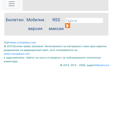
потребители, че поради
възникнала аварийна ситуация е
спряно водоподаването в
ул."Никола Вапцаров" днес
Бюлетин
Мобилна
RSS
07.08.2026г. до отстраняване на
аварията. Тел.: 092 66 11 19 Тел.:
версия
емисии
0889 316...
Сайт
www.vratzadnes.com
© 2013 Всички права запазени. Използването на материали става чрез изрично
разрешение на редакционния екип, като позоваването на
www.vratzadnes.com
е задължително. Сайтът не носи отговорност за публикуваните читателски
коментари.
© 2013, 2013 - 2026, support
Netservice