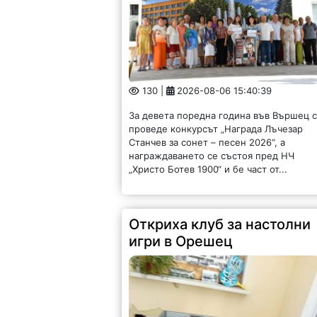
72 |
2026-08-06 15:36:34
Създаден е като място за срещи,
приятелства, забавление и общуване –
без телефони и екрани, но с много