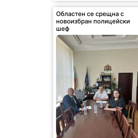
191 |
2026-08-06 15:11:55
Областният управител на Монтана Иван
Каменов и заместник областният
управител Зорница Михайлова проведо
работна среща с новия директор на
ОДМВР старши комисар Мариян
Божинов. По време на срещата бяха
обсъдени актуалната...
Данаил Йорданов стана
председател на
Прогресивна България в
Мизия