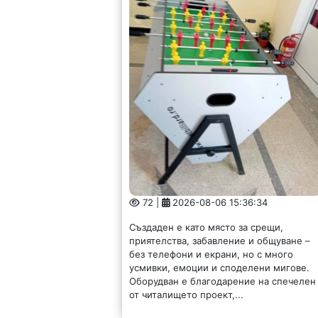
усмивки, емоции и споделени мигове.
Оборудван е благодарение на спечелен
от читалището проект,...
Областен се срещна с
новоизбран полицейски
шеф