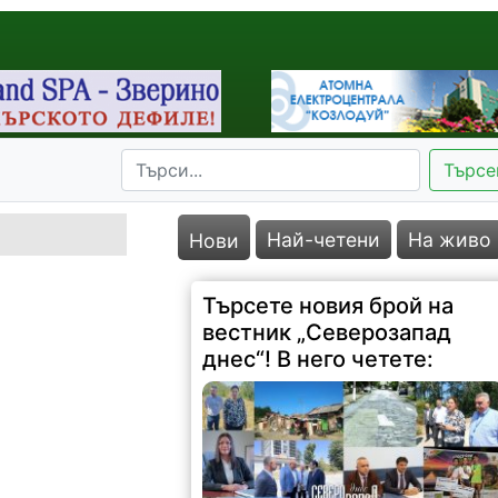
Търсе
161 |
2026-08-06 19:29:30
Най-четени
На живо
Нови
Министър: Спряхме далаверата за
скандалните ливади около АЕЦ! Жители
се надигнаха отново срещу разбит път
Следят постоянно водоснабдяването в
Северозапада Отпуснаха пари за
опустошено от пожар училище
Вицепремиерът Пулев и кмета Ценков
обсъдиха ключови...
Второ село в Монтанско е