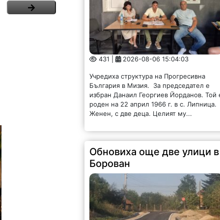
167 |
2026-08-06 15:02:04
Като част от общия Устройствен план за
устойчиво развитие на Община Борован
поетапно са подменени още две от