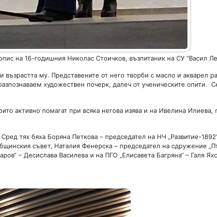
пис на 16-годишния Николас Стоичков, възпитаник на СУ “Васил Лев
и възрастта му. Представените от него творби с масло и акварел р
 разпознаваем художествен почерк, далеч от ученическите опити. С
оито активно помагат при всяка негова изява и на Ивелина Илиева,
Сред тях бяха Боряна Петкова – председател на НЧ „Развитие-1892“
бщинския съвет, Наталия Фенерска – председател на сдружение „П
ов“ – Десислава Василева и на ПГO „Елисавета Багряна“ – Галя Яхо