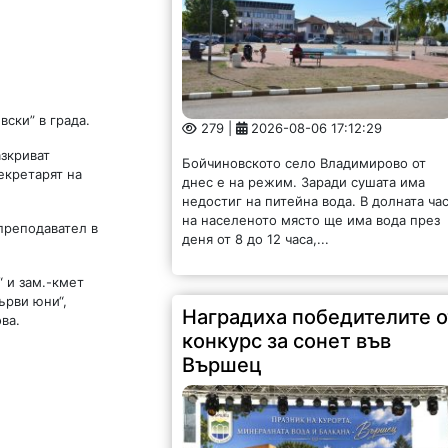
Вършец
ски” в града.
азкриват
екретарят на
130 |
2026-08-06 15:40:39
 преподавател в
За девета поредна година във Вършец 
проведе конкурсът „Награда Лъчезар
 и зам.-кмет
Станчев за сонет – песен 2026“, а
ърви юни“,
награждаването се състоя пред НЧ
ва.
„Христо Ботев 1900“ и бе част от...
Откриха клуб за настолни
игри в Орешец