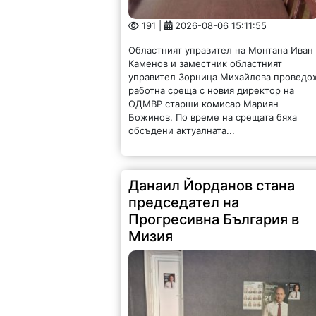
431 |
2026-08-06 15:04:03
Учредиха структура на Прогресивна
България в Мизия. За председател е
избран Данаил Георгиев Йорданов. Той 
роден на 22 април 1966 г. в с. Липница.
Женен, с две деца. Целият му...
Обновиха още две улици в
Борован