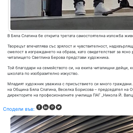
В Бяла Слатина бе открита третата самостоятелна изложба живо
Творецът впечатлява със зрялост и чувствителност, надхвърлящ
смелост в изграждането на образа, като свидетелстват за ясно
читалището Светлина Берова представи художника.
Той благодари на семейството си, на екипа читалищни дейци, к
школата по изобразително изкуство.
Младият художник уважиха с присъствието си много граждани. 
на Община Бяла Слатина, Веселка Борисова – председател на О
директорите на професионалните училища ПАГ „Никола Й. Вапцар
Сподели във: