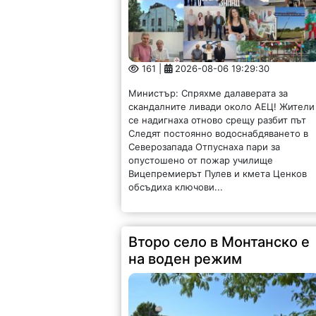
на воден режим
279 |
2026-08-06 17:12:29
Бойчиновското село Владимирово от
днес е на режим. Заради сушата има
недостиг на питейна вода. В долната ча
на населеното място ще има вода през
деня от 8 до 12 часа,...
Наградиха победителите о
конкурс за сонет във