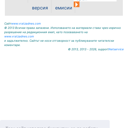
дни – Мизия 2026. Читалища и
версия
емисии
пенсионерски клубове
представиха богата кулинарна
палитра от...
Сайт
www.vratzadnes.com
© 2013 Всички права запазени. Използването на материали става чрез изрично
разрешение на редакционния екип, като позоваването на
www.vratzadnes.com
е задължително. Сайтът не носи отговорност за публикуваните читателски
коментари.
© 2013, 2013 - 2026, support
Netservice