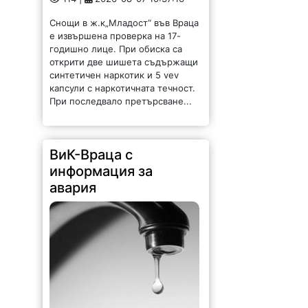
Снощи в ж.к„Младост“ във Враца
е извършена проверка на 17-
годишно лице. При обиска са
открити две шишета съдържащи
синтетичен наркотик и 5 vev
капсули с наркотичната течност.
При последвало претърсване...
ВиК-Враца с
информация за
авария