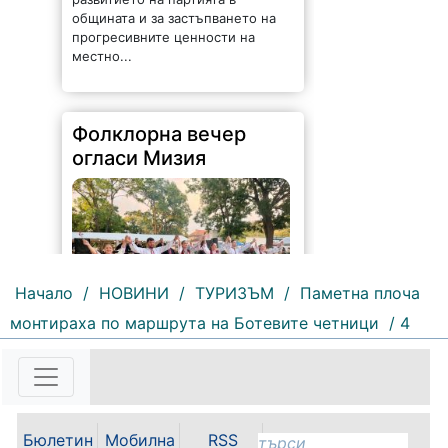
общината и за застъпването на
прогресивните ценности на
местно...
Фолклорна вечер
огласи Мизия
Начало
/
НОВИНИ
/
ТУРИЗЪМ
/
Паметна плоча
монтираха по маршрута на Ботевите четници
/ 4
71 |
2026-08-07 09:25:36
Песни, танци, пъстри носии и
традиционни вкусове събраха
жители и гости на общината във
Бюлетин
Мобилна
RSS
фолклорната вечер на Панаирни