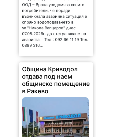
ООД – Враца уведомява своите
потребители, че поради
възникнала аварийна ситуация е
спряно водоподаването в
ул."Никола Вапцаров" днес
07.08.2026г. до отстраняване на
аварията. Тел.: 092 66 11 19 Тел.:
0889 316...
Община Криводол
отдава под наем
общинско помещение
в Ракево