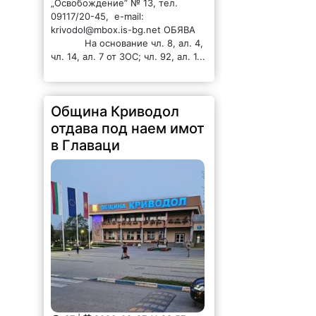
„Освобождение” № 13, тел.
09117/20-45, e-mail:
krivodol@mbox.is-bg.net ОБЯВА
На основание чл. 8, ал. 4,
чл. 14, ал. 7 от ЗОС; чл. 92, ал. 1...
Община Криводол
отдава под наем имот
в Главаци