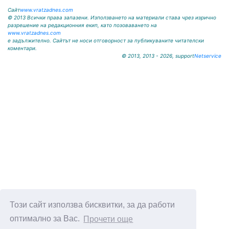
палитра от...
Сайт
www.vratzadnes.com
© 2013 Всички права запазени. Използването на материали става чрез изрично
разрешение на редакционния екип, като позоваването на
www.vratzadnes.com
е задължително. Сайтът не носи отговорност за публикуваните читателски
коментари.
© 2013, 2013 - 2026, support
Netservice
Този сайт използва бисквитки, за да работи
оптимално за Вас.
Прочети още