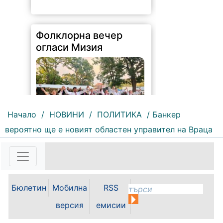
Фолклорна вечер
огласи Мизия
Начало
/
НОВИНИ
/
ПОЛИТИКА
/ Банкер
вероятно ще е новият областен управител на Враца
71 |
2026-08-07 09:25:36
Песни, танци, пъстри носии и
традиционни вкусове събраха
жители и гости на общината във
Бюлетин
Мобилна
RSS
фолклорната вечер на Панаирни
дни – Мизия 2026. Читалища и
версия
емисии
пенсионерски клубове
представиха богата кулинарна