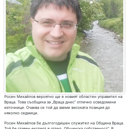
Росен Михайлов вероятно ще е новият областен управител на
Враца. Това съобщиха за „Враца днес“ отлично осведомени
източници. Очаква се той да заеме високата позиция до
няколко седмици.
Росен Михайлов бе дългогодишен служител на Община Враца.
Той бе главен експерт в отдел „Общинска собственост“. В