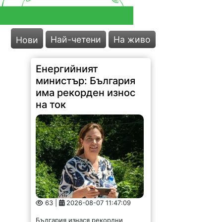
Най-четени
На живо
Нови
Енергийният
министър: България
има рекорден износ
на ток
63 |
2026-08-07 11:47:09
България изнася рекордни