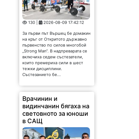
130 |
2026-08-09 17:42:12
За първи път Вършец бе домакин
на кръг от Откритото държавно
първенство по силов многобой
„Strong Man“. В надпреварата се
включиха седем състезатели,
които премериха сили в шест
тежки дисциплини.
Състезанието бе...
Врачинин и
видинчанин бягаха на
световното за юноши
в САЩ