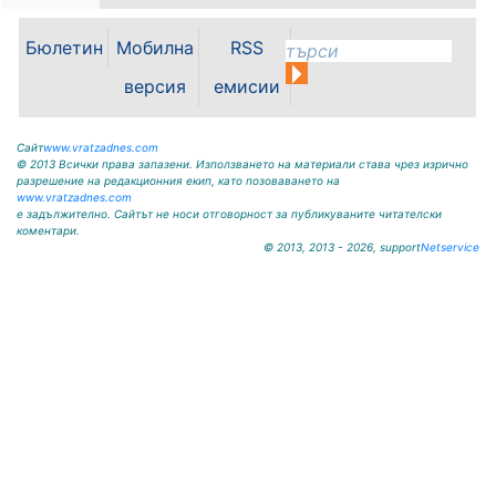
държавно предприятие – ДП
Враца инж. Димитър Ганчев по
Бюлетин
Мобилна
RSS
случай откриването на ловния
сезон за прелетен дивеч:
версия
емисии
Уважаеми ловци, уважаеми
служители на ловните и
горските...
Сайт
www.vratzadnes.com
© 2013 Всички права запазени. Използването на материали става чрез изрично
разрешение на редакционния екип, като позоваването на
www.vratzadnes.com
е задължително. Сайтът не носи отговорност за публикуваните читателски
коментари.
© 2013, 2013 - 2026, support
Netservice