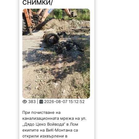
СНИМКИ/
383 |
2026-08-07 15:12:52
При почистване на
канализационната мрежа на ул.
„Дядо Цеко Войвода“ в Лом
екипите на ВиК-Монтана са
открили изхвърлени в