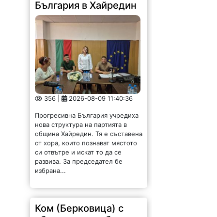
България в Хайредин
356 |
2026-08-09 11:40:36
Прогресивна България учредиха
нова структура на партията в
община Хайредин. Тя е съставена
от хора, които познават мястото
си отвътре и искат то да се
развива. За председател бе
избрана...
Ком (Берковица) с