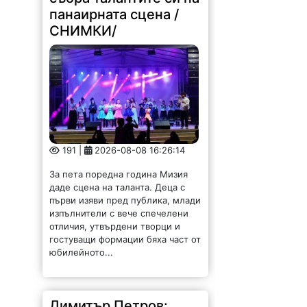
панаирната сцена /
СНИМКИ/
191 |
2026-08-08 16:26:14
За пета поредна година Мизия
даде сцена на таланта. Деца с
първи изяви пред публика, млади
изпълнители с вече спечелени
отличия, утвърдени творци и
гостуващи формации бяха част от
юбилейното...
Димитър Петров: