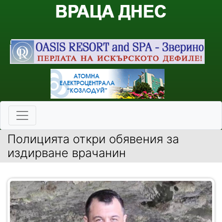
Полицията откри обявения за
издирване врачанин