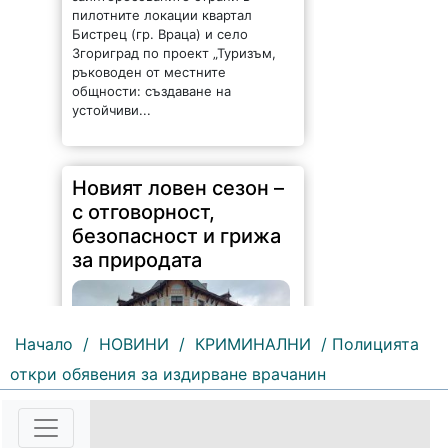
пилотните локации квартал
Бистрец (гр. Враца) и село
Згориград по проект „Туризъм,
ръководен от местните
общности: създаване на
устойчиви...
Новият ловен сезон –
с отговорност,
безопасност и грижа
за природата
Начало
/
НОВИНИ
/
КРИМИНАЛНИ
/ Полицията
откри обявения за издирване врачанин
239 |
2026-08-07 14:37:47
Обръщение и поздрав на
директора на Северозападно