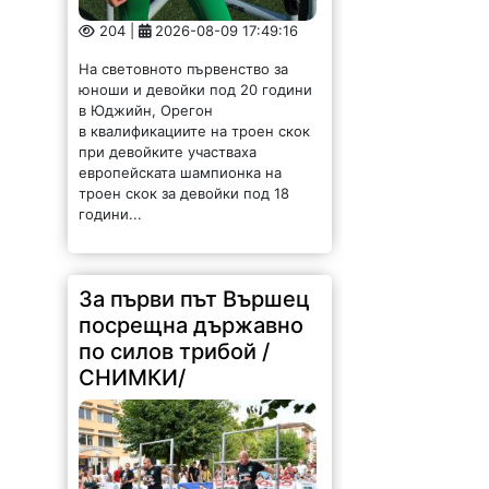
204 |
2026-08-09 17:49:16
На световното първенство за
юноши и девойки под 20 години
в Юджийн, Орегон
в квалификациите на троен скок
при девойките участваха
европейската шампионка на
троен скок за девойки под 18
години...
За първи път Вършец
посрещна държавно
по силов трибой /
СНИМКИ/