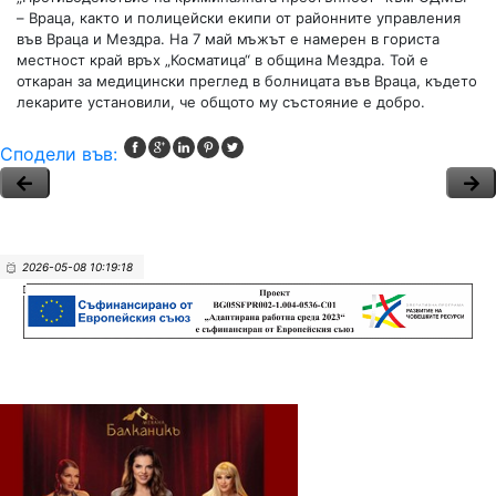
– Враца, както и полицейски екипи от районните управления
във Враца и Мездра. На 7 май мъжът е намерен в гориста
местност край връх „Косматица“ в община Мездра. Той е
откаран за медицински преглед в болницата във Враца, където
лекарите установили, че общото му състояние е добро.
Сподели във:
2026-05-08 10:19:18