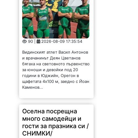
90 |
2026-08-09 17:35:54
Видинският атлет Васил Антонов
и врачанинът Деян Цветанов
бягаха на световното първенство
за юноши и девойки под 20
години в Юджийн, Орегон в
щафетата 4х100 м, заедно с Йоан
Каменов...
Оселна посрещна
много самодейци и
гости за празника си /
СНИМКИ/