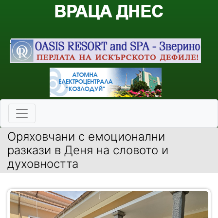
Оряховчани с емоционални
разкази в Деня на словото и
духовността