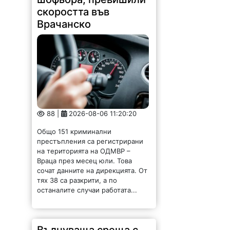
Врачанско
88 |
2026-08-06 11:20:20
Общо 151 криминални
престъпления са регистрирани
на територията на ОДМВР –
Враца през месец юли. Това
сочат данните на дирекцията. От
тях 38 са разкрити, а по
останалите случаи работата...
Вълнуваща среща с
фондация "Раздумка