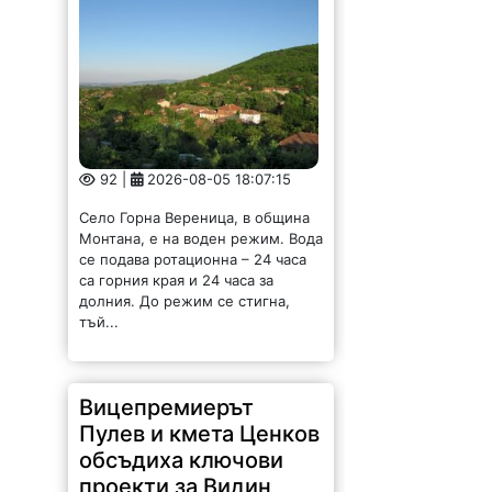
92 |
2026-08-05 18:07:15
Село Горна Вереница, в община
Монтана, е на воден режим. Вода
се подава ротационна – 24 часа
са горния края и 24 часа за
долния. До режим се стигна,
тъй...
Вицепремиерът
Пулев и кмета Ценков
обсъдиха ключови
проекти за Видин