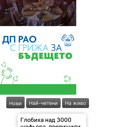
Най-четени
На живо
Нови
Глобиха над 3000
шофьора, превишили
скоростта във