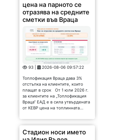
отразява на средните
сметки във Враца
93 |
2026-08-06 09:57:22
Топлофикация Враца дава 3%
отстъпка на клиентите, които
плащат в срок От 1 юли 2026 г.
за клиентите на „Топлофикация
Враца“ ЕАД е в сила утвърдената
от КЕВР цена на топлинната...
Стадион носи името
на Илия Вълов