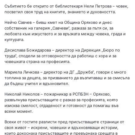
Събитието бе открито от библиотекаря Нели Петрова – човек,
посветил своя труд на книгите, знанието и духовността.
Нейчо Савчев – бивш кмет на Община Оряхово и днес
собственик на галерия „Савчеви“, разказа за пътя си, за
любовта към изкуството и за връзката между човека, града и
културата.
Десислава Божидарова – директор на Дирекция „Бюро по
труда“, сподели за отговорността да работиш с хора и за
човешката страна на професията.
Мариела Личкова – директор на ДГ „Дружба“, говори с много
топлина за децата, за призванието да възпитаваш и за смисъла
да бъдеш учител и вдъхновител.
Николай Николов – пожарникар в РСПБЗН – Оряхово,
развълнува присъстващите с разказ за професията, която
изисква смелост, отдаденост и готовност да помагаш във
всеки момент.
Всеки от гостите разлисти пред присъстващите страници от
своя живот – искрени, човешки и вдъхновяващи истории,
които докоснаха присъстващите и превърнаха срещата в