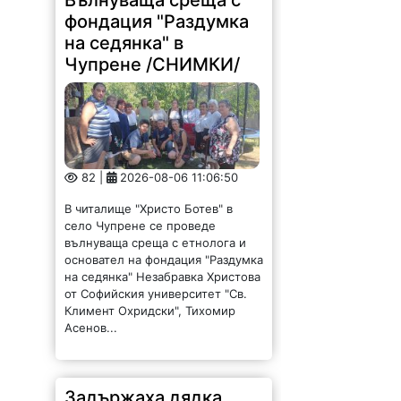
на седянка" в
Чупрене /СНИМКИ/
82 |
2026-08-06 11:06:50
В читалище "Христо Ботев" в
село Чупрене се проведе
вълнуваща среща с етнолога и
основател на фондация "Раздумка
на седянка" Незабравка Христова
от Софийския университет "Св.
Климент Охридски", Тихомир
Асенов...
Задържаха дядка,
тормозел и биел жена