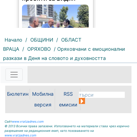
Начало
/
ОБЩИНИ
/
ОБЛАСТ
ВРАЦА
/
ОРЯХОВО
/ Оряховчани с емоционални
178 |
2026-08-05 16:17:12
разкази в Деня на словото и духовността
Възможностите за привличане на
инвестиции, развитието на
местната икономика и бъдещето
на Видин като индустриален
център бяха във фокуса на
работната среща между кмета на
Бюлетин
Мобилна
RSS
Община Видин д-р Цветан
Ценков,...
версия
емисии
Сайт
www.vratzadnes.com
© 2013 Всички права запазени. Използването на материали става чрез изрично
разрешение на редакционния екип, като позоваването на
www.vratzadnes.com