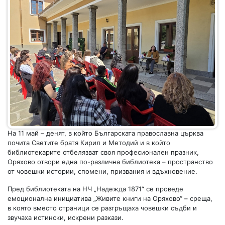
На 11 май – денят, в който Българската православна църква
почита Светите братя Кирил и Методий и в който
библиотекарите отбелязват своя професионален празник,
Оряхово отвори една по-различна библиотека – пространство
от човешки истории, спомени, призвания и вдъхновение.
Пред библиотеката на НЧ „Надежда 1871“ се проведе
емоционална инициатива „Живите книги на Оряхово“ – среща,
в която вместо страници се разгръщаха човешки съдби и
звучаха истински, искрени разкази.