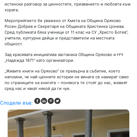
истински разговор за ценностите, призванието и любовта към
хората.
Мероприятието бе уважено от Кмета на Община Оряхово
Росен Добрев и Секретаря на Общината Христинка Цонева.
Сред публиката бяха ученици от 11 клас на СУ „Христо Ботев“,
учители, културни дейци и представители на местната
общност.
Зад красивата инициатива застанаха Община Оряхово и НЧ
„Надежда 1871“ като организатори.
„Живите книги на Оряхово“ се превърна в събитие, което
напомни, че най-ценните истории не винаги се намират само
по страниците на книгите – понякога те стоят до нас, живеят
сред нас и чакат някой да ги чуе.
Сподели във: