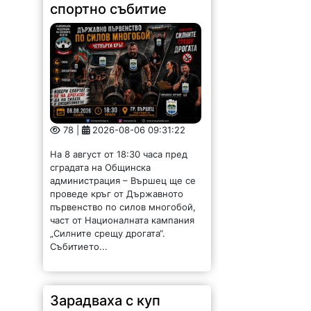
78 |
2026-08-06 09:31:22
На 8 август от 18:30 часа пред
сградата на Общинска
администрация – Вършец ще се
проведе кръг от Държавното
първенство по силов многобой,
част от Националната кампания
„Силните срещу дрогата“.
Събитието...
Зарадваха с куп
изненади децата от