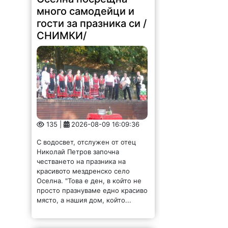
много самодейци и
гости за празника си /
СНИМКИ/
135 |
2026-08-09 16:09:36
С водосвет, отслужен от отец
Николай Петров започна
честването на празника на
красивото мездренско село
Оселна. "Това е ден, в който не
просто празнуваме едно красиво
място, а нашия дом, който...