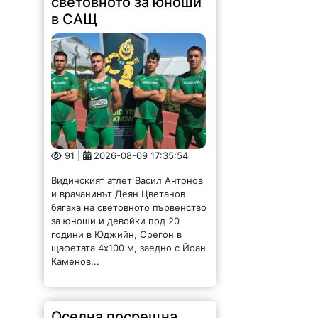
световното за юноши
в САЩ
91 |
2026-08-09 17:35:54
Видинският атлет Васил Антонов
и врачанинът Деян Цветанов
бягаха на световното първенство
за юноши и девойки под 20
години в Юджийн, Орегон в
щафетата 4х100 м, заедно с Йоан
Каменов...
Оселна посрещна