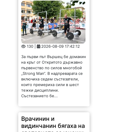
130 |
2026-08-09 17:42:12
За първи път Вършец бе домакин
на кръг от Откритото държавно
първенство по силов многобой
„Strong Man“. В надпреварата се
включиха седем състезатели,
които премериха сили в шест
тежки дисциплини.
Състезанието бе...
Врачинин и
видинчанин бягаха на