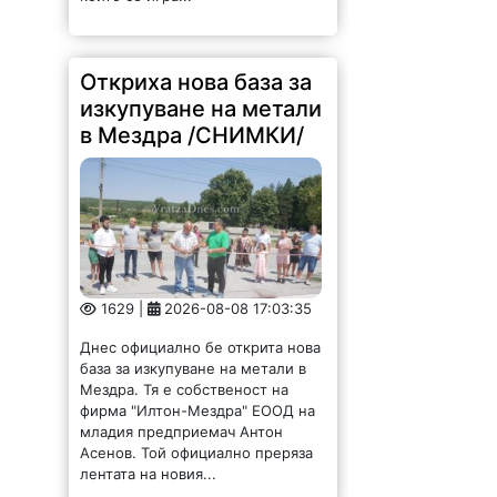
Откриха нова база за
изкупуване на метали
в Мездра /СНИМКИ/
1629 |
2026-08-08 17:03:35
Днес официално бе открита нова
база за изкупуване на метали в
Мездра. Тя е собственост на
фирма "Илтон-Мездра" ЕООД на
младия предприемач Антон
Асенов. Той официално преряза
лентата на новия...