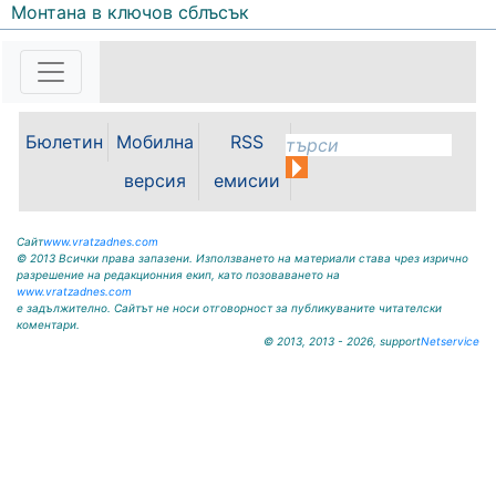
Монтана в ключов сблъсък
239 |
2026-08-07 14:37:47
Обръщение и поздрав на
директора на Северозападно
държавно предприятие – ДП
Враца инж. Димитър Ганчев по
Бюлетин
Мобилна
RSS
случай откриването на ловния
сезон за прелетен дивеч:
версия
емисии
Уважаеми ловци, уважаеми
служители на ловните и
горските...
Сайт
www.vratzadnes.com
© 2013 Всички права запазени. Използването на материали става чрез изрично
разрешение на редакционния екип, като позоваването на
www.vratzadnes.com
е задължително. Сайтът не носи отговорност за публикуваните читателски
коментари.
© 2013, 2013 - 2026, support
Netservice