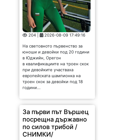
204 |
2026-08-09 17:49:16
На световното първенство за
юноши и девойки под 20 години
в Юджийн, Орегон
в квалификациите на троен скок
при девойките участваха
европейската шампионка на
троен скок за девойки под 18
години...
За първи път Вършец
посрещна държавно
по силов трибой /
СНИМКИ/