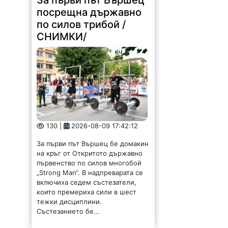
За първи път Вършец
посрещна държавно
по силов трибой /
СНИМКИ/
130 |
2026-08-09 17:42:12
За първи път Вършец бе домакин
на кръг от Откритото държавно
първенство по силов многобой
„Strong Man“. В надпреварата се
включиха седем състезатели,
които премериха сили в шест
тежки дисциплини.
Състезанието бе...