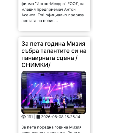
фирма "Илтон-Мездра" ЕООД на
младия предприемач Антон
Асенов. Той официално преряза
лентата на новия...
За пета година Мизия
събра талантите си на
панаирната сцена /
СНИМКИ/
191 |
2026-08-08 16:26:14
За пета поредна година Мизия
даде сцена на таланта. Деца с