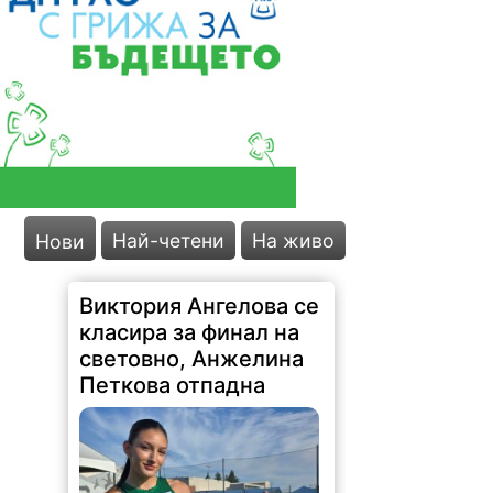
Най-четени
На живо
Нови
Виктория Ангелова се
класира за финал на
световно, Анжелина
Петкова отпадна