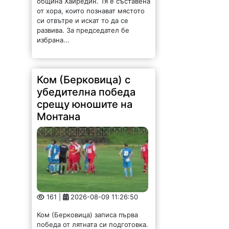
община Хайредин. Тя е съставена
от хора, които познават мястото
си отвътре и искат то да се
развива. За председател бе
избрана...
Ком (Берковица) с
убедителна победа
срещу юношите на
Монтана
161 |
2026-08-09 11:26:50
Ком (Берковица) записа първа
победа от лятната си подготовка.