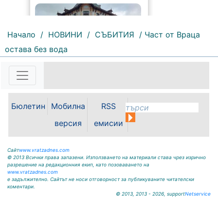
Начало
/
НОВИНИ
/
СЪБИТИЯ
/ Част от Враца
остава без вода
239 |
2026-08-07 14:37:47
Обръщение и поздрав на
директора на Северозападно
държавно предприятие – ДП
Враца инж. Димитър Ганчев по
Бюлетин
Мобилна
RSS
случай откриването на ловния
сезон за прелетен дивеч:
версия
емисии
Уважаеми ловци, уважаеми
служители на ловните и
горските...
Сайт
www.vratzadnes.com
© 2013 Всички права запазени. Използването на материали става чрез изрично
разрешение на редакционния екип, като позоваването на
www.vratzadnes.com
е задължително. Сайтът не носи отговорност за публикуваните читателски
коментари.
© 2013, 2013 - 2026, support
Netservice