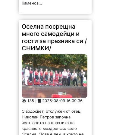
Каменов...
Оселна посрещна
много самодейци и
гости за празника си /
СНИМКИ/
135 |
2026-08-09 16:09:36
С водосвет, отслужен от отец
Николай Петров започна
честването на празника на
красивото мездренско село
Оселна. "Това е ден, в който не