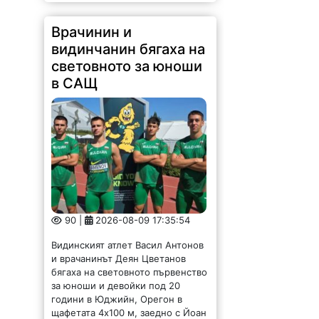
Врачинин и
видинчанин бягаха на
световното за юноши
в САЩ
90 |
2026-08-09 17:35:54
Видинският атлет Васил Антонов
и врачанинът Деян Цветанов
бягаха на световното първенство
за юноши и девойки под 20
години в Юджийн, Орегон в
щафетата 4х100 м, заедно с Йоан