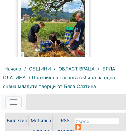
234 |
2026-08-05 13:21:45
Начало
/
ОБЩИНИ
/
ОБЛАСТ ВРАЦА
/
БЯЛА
Зеленчуковата градина към ОП
СЛАТИНА
/ Празник на таланта събира на една
„Социални дейности“ – Враца,
сцена младите творци от Бяла Слатина
създадена по идея на кмета
Калин Каменов, вече е
официално регистрирана като
земеделски производител и
обработва 10 декара земеделска
земя. Следващата цел...
Бюлетин
Мобилна
RSS
версия
емисии