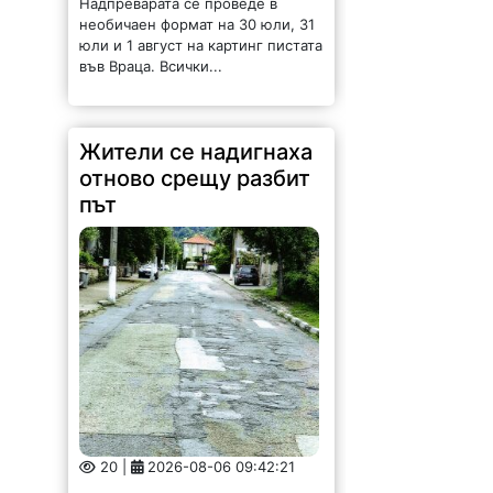
Жители се надигнаха
отново срещу разбит
път
20 |
2026-08-06 09:42:21
Община Георги Дамяново внесе
до Министерството на
регионалното развитие и