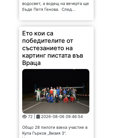
Ето кои са
победителите от
състезанието на
картинг пистата във
Враца
72 |
2026-08-06 09:46:54
Общо 28 пилоти взеха участие в
Купа Гърков „Визия 3“.
Надпреварата се проведе в
необичаен формат на 30 юли, 31
юли и 1 август на картинг пистата
във Враца. Всички...