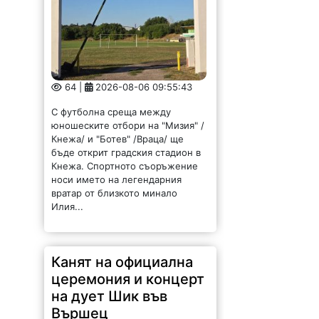
64 |
2026-08-06 09:55:43
С футболна среща между
юношеските отбори на "Мизия" /
Кнежа/ и "Ботев" /Враца/ ще
бъде открит градския стадион в
Кнежа. Спортното съоръжение
носи името на легендарния
вратар от близкото минало
Илия...
Канят на официална
церемония и концерт
на дует Шик във
Вършец