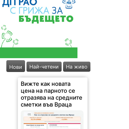
Вижте как новата
Най-четени
На живо
Нови
цена на парното се
отразява на средните
сметки във Враца
62 |
2026-08-06 09:57:22