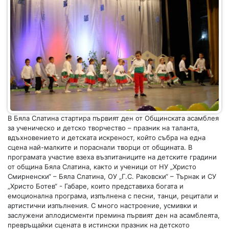
В Бяла Слатина стартира първият ден от Общинската асамблея
за ученическо и детско творчество – празник на таланта,
вдъхновението и детската искреност, който събра на една
сцена най-малките и пораснали творци от общината. В
програмата участие взеха възпитаниците на детските градини
от община Бяла Слатина, както и ученици от НУ „Христо
Смирненски“ – Бяла Слатина, ОУ „Г.С. Раковски“ – Търнак и СУ
„Христо Ботев“ - Габаре, които представиха богата и
емоционална програма, изпълнена с песни, танци, рецитали и
артистични изпълнения. С много настроение, усмивки и
заслужени аплодисменти премина първият ден на асамблеята,
превръщайки сцената в истински празник на детското