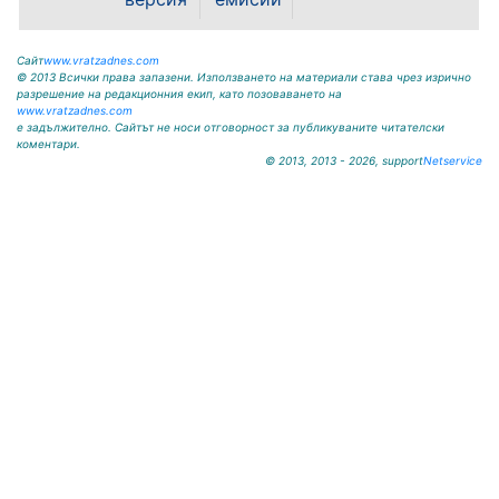
Сайт
www.vratzadnes.com
© 2013 Всички права запазени. Използването на материали става чрез изрично
разрешение на редакционния екип, като позоваването на
www.vratzadnes.com
е задължително. Сайтът не носи отговорност за публикуваните читателски
коментари.
© 2013, 2013 - 2026, support
Netservice