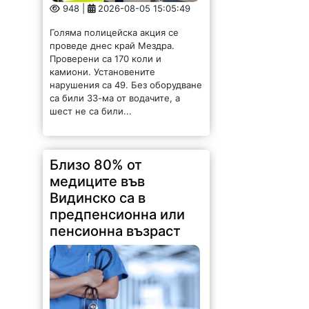
Проверени са 170 коли и
камиони. Установените
нарушения са 49. Без оборудване
са били 33-ма от водачите, а
шест не са били...
Близо 80% от
медиците във
Видинско са в
предпенсионна или
пенсионна възраст
175 |
2026-08-05 14:53:44