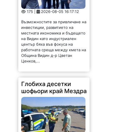
Възможностите за привличане на
инвестиции, развитието на
местната икономика и бъдещето
на Видин като индустриален
център бяха във фокуса на
работната среща между кмета на
Община Видин д-р Цветан
Ценков,...
Глобиха десетки
шофьори край Мездра
948 |
2026-08-05 15:05:49
Голяма полицейска акция се
проведе днес край Мездра.