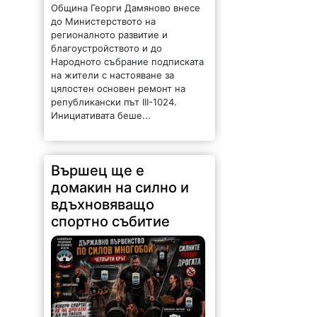
благоустройството и до
Народното събрание подписката
на жители с настояване за
цялостен основен ремонт на
републикански път III-1024.
Инициативата беше...
Вършец ще е
домакин на силно и
вдъхновяващо
спортно събитие
63 |
2026-08-06 09:31:22