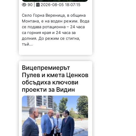
Монтана, е на воден режим. Вода
се подава ротационна – 24 часа
са горния края и 24 часа за
долния. До режим се стигна,
тъй...
Вицепремиерът
Пулев и кмета Ценков
обсъдиха ключови
проекти за Видин
175 |
2026-08-05 16:17:12