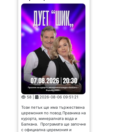
58 |
2026-08-06 09:51:21
Този петък ще има тържествена
церемония по повод Празника на
курорта, минералната вода и
Балкана. Програмата ще започне
с официална церемония и
водосвет, а водещ на вечерта ще
бъде Петя Генова. След...