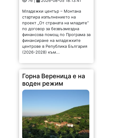
проект „От страната на младите“
по договор за безвъзмездна
финансова помощ по Програма за
финансиране на младежките
центрове в Република България
(2026-2028) към...
Горна Вереница е на
воден режим
90 |
2026-08-05 18:07:15
Село Горна Вереница, в община