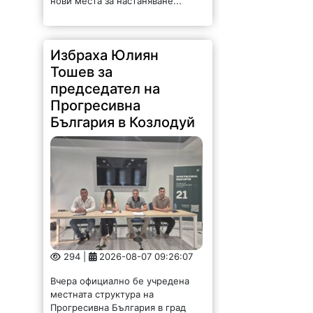
Тошев за
председател на
Прогресивна
България в Козлодуй
294 |
2026-08-07 09:26:07
Вчера официално бе учредена
местната структура на
Прогресивна България в град
Козлодуй. Това е важна стъпка за
развитието на партията в
общината и за застъпването на
прогресивните ценности на
местно...