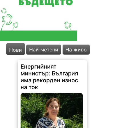
Енергийният
министър: България
Най-четени
На живо
Нови
има рекорден износ
на ток
73 |
2026-08-07 11:47:09