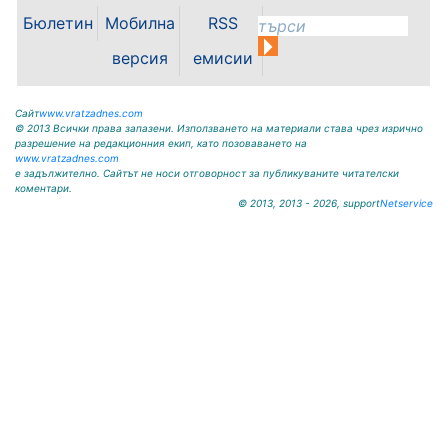
палитра от...
Бюлетин
Мобилна
RSS
версия
емисии
Сайт
www.vratzadnes.com
© 2013 Всички права запазени. Използването на материали става чрез изрично
разрешение на редакционния екип, като позоваването на
www.vratzadnes.com
е задължително. Сайтът не носи отговорност за публикуваните читателски
коментари.
© 2013, 2013 - 2026, support
Netservice