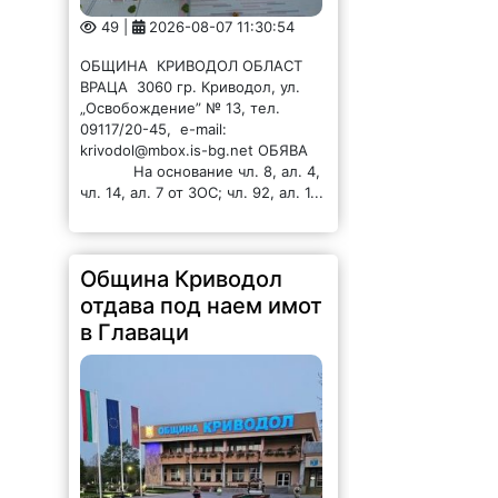
„Освобождение” № 13, тел.
09117/20-45, e-mail:
krivodol@mbox.is-bg.net ОБЯВА
На основание чл. 8, ал. 4,
чл. 14, ал. 7 от ЗОС; чл. 92, ал. 1...
Община Криводол
отдава под наем имот
в Главаци