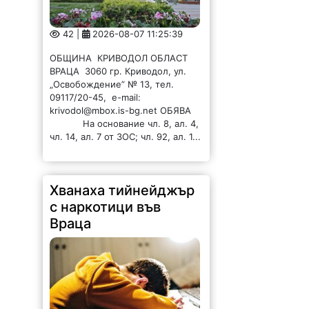
ВРАЦА 3060 гр. Криводол, ул.
„Освобождение” № 13, тел.
09117/20-45, e-mail:
krivodol@mbox.is-bg.net ОБЯВА
На основание чл. 8, ал. 4,
чл. 14, ал. 7 от ЗОС; чл. 92, ал. 1...
Хванаха тийнейджър
с наркотици във
Враца
121 |
2026-08-07 10:37:16
Снощи в ж.к„Младост“ във Враца
е извършена проверка на 17-