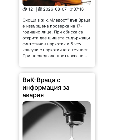
годишно лице. При обиска са
открити две шишета съдържащи
синтетичен наркотик и 5 vev
капсули с наркотичната течност.
При последвало претърсване...
ВиК-Враца с
информация за
авария
147 |
2026-08-07 10:31:48