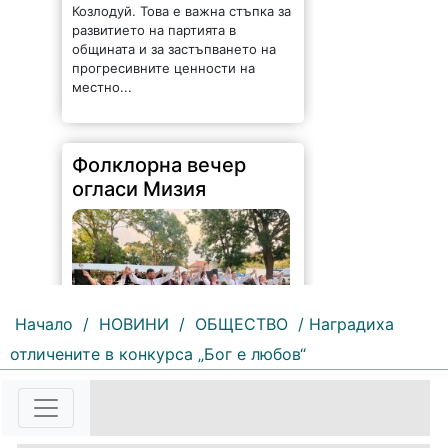
Фолклорна вечер
огласи Мизия
75 |
2026-08-07 09:25:36
Начало
/
НОВИНИ
/
ОБЩЕСТВО
/ Наградиха
Песни, танци, пъстри носии и
традиционни вкусове събраха
отличените в конкурса „Бог е любов“
жители и гости на общината във
фолклорната вечер на Панаирни
дни – Мизия 2026. Читалища и
пенсионерски клубове
представиха богата кулинарна