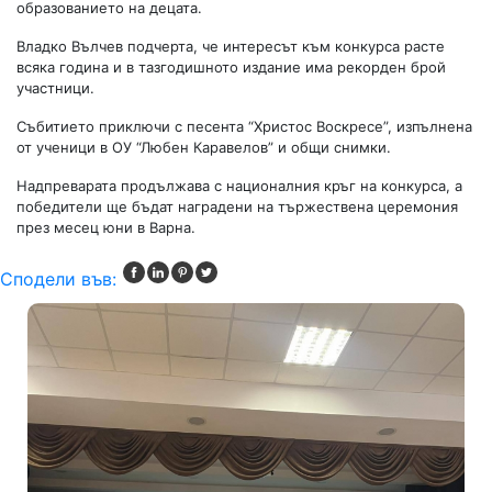
образованието на децата.
Владко Вълчев подчерта, че интересът към конкурса расте
всяка година и в тазгодишното издание има рекорден брой
участници.
Събитието приключи с песента “Христос Воскресе”, изпълнена
от ученици в ОУ “Любен Каравелов” и общи снимки.
Надпреварата продължава с националния кръг на конкурса, а
победители ще бъдат наградени на тържествена церемония
през месец юни в Варна.
Сподели във: