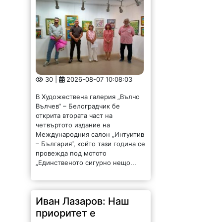
30 |
2026-08-07 10:08:03
В Художествена галерия „Вълчо
Вълчев“ – Белоградчик бе
открита втората част на
четвъртото издание на
Международния салон „Интуитив
– България“, който тази година се
провежда под мотото
„Единственото сигурно нещо...
Иван Лазаров: Наш
приоритет е
развитието на
целогодишния
туризъм във Вършец