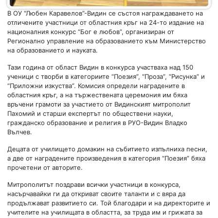
В ОУ “Любен Каравелов”-Видин се състоя награждаването на
отличените участници от областния кръг на 24-то издание на
националния конкурс “Бог е любов”, организиран от
Регионално управление на образованието към Министерство
на образованието и науката.
Тази година от област Видин в конкурса участваха над 150
ученици с творби в категориите “Поезия”, “Проза”, “Рисунка” и
“Приложни изкуства”. Комисия определи наградените в
областния кръг, а на тържествената церемония им бяха
връчени грамоти за участието от Видинският митрополит
Пахомий и старши експертът по обществени науки,
гражданско образование и религия в РУО-Видин Владко
Вълчев.
Децата от училището домакин на събитието изпълниха песни,
а две от наградените произведения в категория “Поезия” бяха
прочетени от авторите.
Митрополитът поздрави всички участници в конкурса,
насърчавайки ги да откриват своите таланти и с вяра да
продължават развитието си. Той благодари и на директорите и
учителите на училищата в областта, за труда им и грижата за