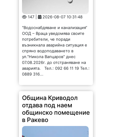
"Водоснабдяване и канализация“
ООД – Враца уведомява своите
потребители, че поради
възникнала аварийна ситуация е
спряно водоподаването в
ул."Никола Вапцаров" днес
07.08.2026г. до отстраняване на
аварията. Тел.: 092 66 11 19 Тел.:
0889 316...
Община Криводол
отдава под наем
общинско помещение
в Ракево