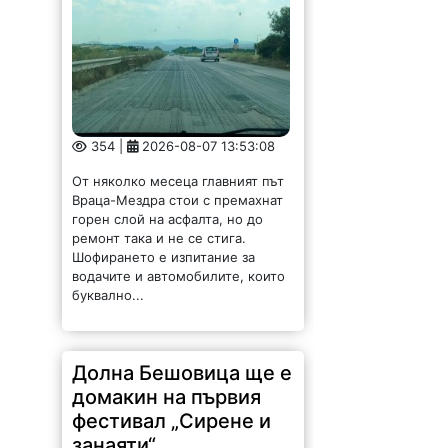
354 |
2026-08-07 13:53:08
От няколко месеца главният път
Враца-Мездра стои с премахнат
горен слой на асфалта, но до
ремонт така и не се стига.
Шофирането е изпитание за
водачите и автомобилите, които
буквално...
Долна Бешовица ще е
домакин на първия
фестивал „Сирене и
занаяти“