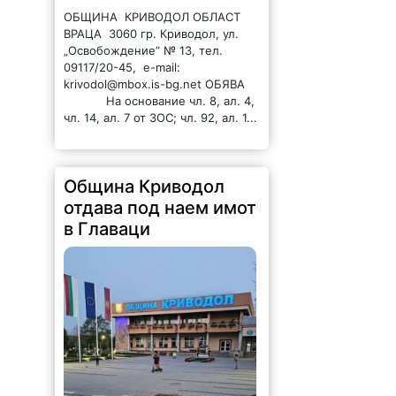
„Освобождение” № 13, тел.
09117/20-45, e-mail:
krivodol@mbox.is-bg.net ОБЯВА
На основание чл. 8, ал. 4,
чл. 14, ал. 7 от ЗОС; чл. 92, ал. 1...
Община Криводол
отдава под наем имот
в Главаци