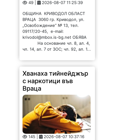
ВРАЦА 3060 гр. Криводол, ул.
„Освобождение” № 13, тел.
09117/20-45, e-mail:
krivodol@mbox.is-bg.net ОБЯВА
На основание чл. 8, ал. 4,
чл. 14, ал. 7 от ЗОС; чл. 92, ал. 1...
Хванаха тийнейджър
с наркотици във
Враца
145 |
2026-08-07 10:37:16
Снощи в ж.к„Младост“ във Враца
е извършена проверка на 17-