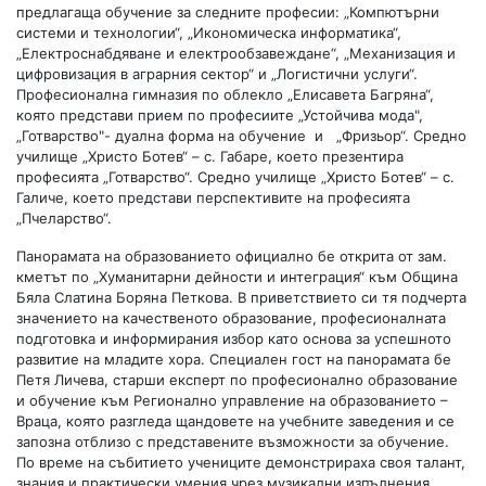
предлагаща обучение за следните професии: „Компютърни
системи и технологии“, „Икономическа информатика“,
„Електроснабдяване и електрообзавеждане“, „Механизация и
цифровизация в аграрния сектор“ и „Логистични услуги“.
Професионална гимназия по облекло „Елисавета Багряна“,
която представи прием по професиите „Устойчива мода",
„Готварство"- дуална форма на обучение и „Фризьор“. Средно
училище „Христо Ботев“ – с. Габаре, което презентира
професията „Готварство“. Средно училище „Христо Ботев“ – с.
Галиче, което представи перспективите на професията
„Пчеларство“.
Панорамата на образованието официално бе открита от зам.
кметът по „Хуманитарни дейности и интеграция“ към Община
Бяла Слатина Боряна Петкова. В приветствието си тя подчерта
значението на качественото образование, професионалната
подготовка и информирания избор като основа за успешното
развитие на младите хора. Специален гост на панорамата бе
Петя Личева, старши експерт по професионално образование
и обучение към Регионално управление на образованието –
Враца, която разгледа щандовете на учебните заведения и се
запозна отблизо с представените възможности за обучение.
По време на събитието учениците демонстрираха своя талант,
знания и практически умения чрез музикални изпълнения,