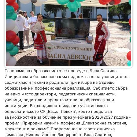
Панорама на образованието се проведе в Бяла Слатина.
Инициативата бе насочена към подпомагане на учениците от
седми клас и техните родители при избора на бъдещо
образование и професионална реализация. Събитието събра
на едно място директори, педагогически специалисти,
ученици, родители и представители на образователни
институции. В тазгодишното издание участие взеха
белослатинското СУ „Васил Левски“, което представи
възможностите за обучение през учебната 2026/2027 година -
профил „Природни науки“ и професия „Електронна търговия,
маркетинг и реклама“. Професионална агротехническа
гимназия „Никола Йонков Вапцаров“ от Бяла Слатина,