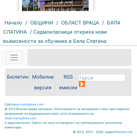
Начало
/
ОБЩИНИ
/
ОБЛАСТ ВРАЦА
/
БЯЛА
172 |
2026-08-07 10:30:18
СЛАТИНА
/ Седмокласници откриха нови
възможности за обучение в Бяла Слатина
ОБЩИНА КРИВОДОЛ ОБЛАСТ
ВРАЦА 3060 гр. Криводол,
ул.”Освобождение”№ 13, тел.
09117 / 20-45, e-mail:
krivodol@mbox.is-bg.net ОБЯВА
На основание чл. 8, ал. 4,
Бюлетин
Мобилна
RSS
чл. 14, ал. 7 от ЗОС; чл. 92, ал. 1...
версия
емисии
Сайт
www.vratzadnes.com
© 2013 Всички права запазени. Използването на материали става чрез изрично
разрешение на редакционния екип, като позоваването на
www.vratzadnes.com
е задължително. Сайтът не носи отговорност за публикуваните читателски
коментари.
© 2013, 2013 - 2026, support
Netservice