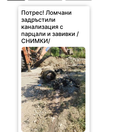
задръстили
канализация с
парцали и завивки /
СНИМКИ/
101 |
2026-08-07 15:12:52
При почистване на