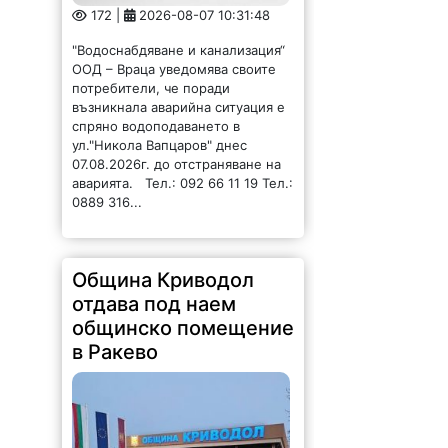
"Водоснабдяване и канализация“
ООД – Враца уведомява своите
потребители, че поради
възникнала аварийна ситуация е
спряно водоподаването в
ул."Никола Вапцаров" днес
07.08.2026г. до отстраняване на
аварията. Тел.: 092 66 11 19 Тел.:
0889 316...
Община Криводол
отдава под наем
общинско помещение
в Ракево