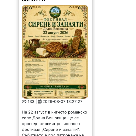
133 |
2026-08-07 13:27:27
На 22 август в китното романско
село Долна Бешовица ще се
проведе първият регионален
фестивал „Сирене и занаяти“.
Събитието е под патронажа на
кмета Ангел Ангелов и е под
мотото:...