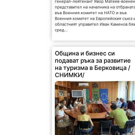
генерал-лейтенант Явор Матеев-воене
представител на началника на отбранат
във Военния комитет на НАТО и във
Военния комитет на Европейския съюз 
областният управител Иван Каменов бя
сред...
Община и бизнес си
подават ръка за развитие
на туризма в Берковица /
СНИМКИ/