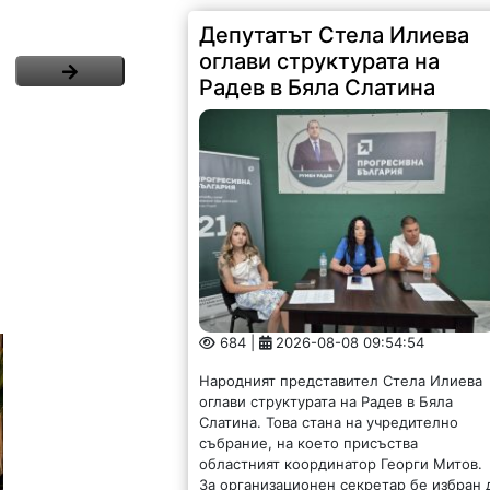
Депутатът Стела Илиева
оглави структурата на
Радев в Бяла Слатина
684 |
2026-08-08 09:54:54
Народният представител Стела Илиева
оглави структурата на Радев в Бяла
Слатина. Това стана на учредително
събрание, на което присъства
областният координатор Георги Митов.
За организационен секретар бе избран 