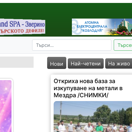
Търсе
Най-четени
На живо
Нови
Откриха нова база за
изкупуване на метали в
Мездра /СНИМКИ/