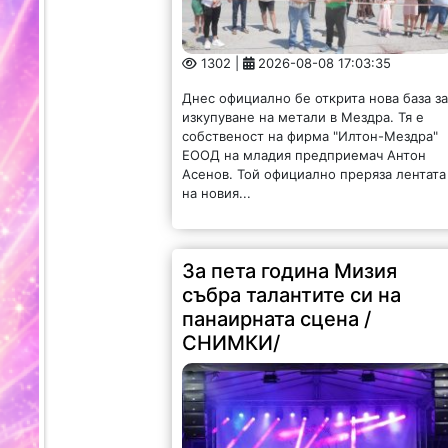
1302 |
2026-08-08 17:03:35
Днес официално бе открита нова база з
изкупуване на метали в Мездра. Тя е
собственост на фирма "Илтон-Мездра"
ЕООД на младия предприемач Антон
Асенов. Той официално преряза лентата
на новия...
За пета година Мизия
събра талантите си на
панаирната сцена /
СНИМКИ/