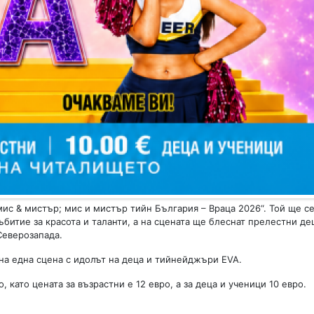
ис & мистър; мис и мистър тийн България – Враца 2026“. Той ще се
събитие за красота и таланти, а на сцената ще блеснат прелестни д
 Северозапада.
на една сцена с идолът на деца и тийнейджъри EVA.
 като цената за възрастни е 12 евро, а за деца и ученици 10 евро.