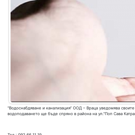
"Водоснабдяване и канализация“ ООД – Враца уведомява своите
водоподаването ще бъде спряно в района на ул."Поп Сава Катраф
Тел.: 092 66 11 19