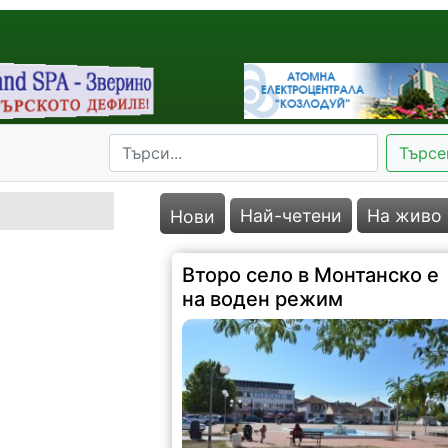
Търсе
Най-четени
На живо
Нови
Второ село в Монтанско е
на воден режим