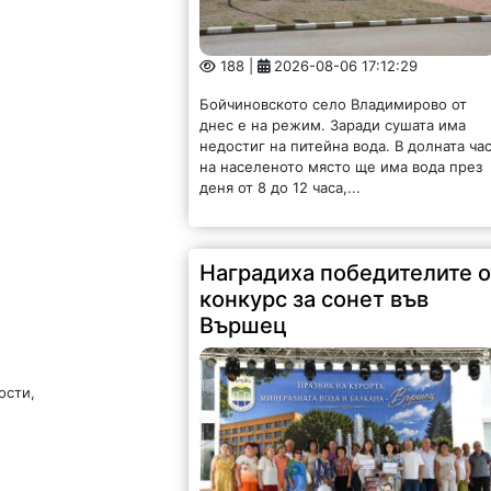
188 |
2026-08-06 17:12:29
Бойчиновското село Владимирово от
днес е на режим. Заради сушата има
недостиг на питейна вода. В долната ча
на населеното място ще има вода през
деня от 8 до 12 часа,...
Наградиха победителите о
конкурс за сонет във
Вършец
ости,