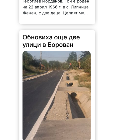
Георгиев Йорданов. Той е роден
на 22 април 1966 г. в с. Липница.
Женен, с две деца. Целият му...
Обновиха още две
улици в Борован