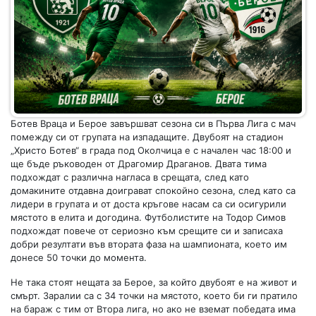
Ботев Враца и Берое завършват сезона си в Първа Лига с мач
помежду си от групата на изпадащите. Двубоят на стадион
„Христо Ботев“ в града под Околчица е с начален час 18:00 и
ще бъде ръководен от Драгомир Драганов. Двата тима
подхождат с различна нагласа в срещата, след като
домакините отдавна доиграват спокойно сезона, след като са
лидери в групата и от доста кръгове насам са си осигурили
мястото в елита и догодина. Футболистите на Тодор Симов
подхождат повече от сериозно към срещите си и записаха
добри резултати във втората фаза на шампионата, което им
донесе 50 точки до момента.
Не така стоят нещата за Берое, за който двубоят е на живот и
смърт. Заралии са с 34 точки на мястото, което би ги пратило
на бараж с тим от Втора лига, но ако не вземат победата има