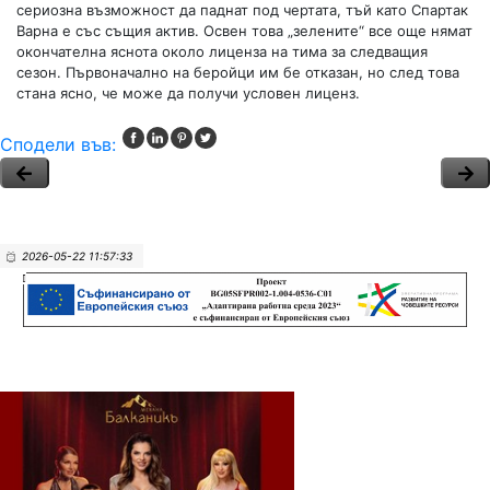
сериозна възможност да паднат под чертата, тъй като Спартак
Варна е със същия актив. Освен това „зелените“ все още нямат
окончателна яснота около лиценза на тима за следващия
сезон. Първоначално на беройци им бе отказан, но след това
стана ясно, че може да получи условен лиценз.
Сподели във:
2026-05-22 11:57:33