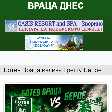
Ботев Враца излиза срещу Берое