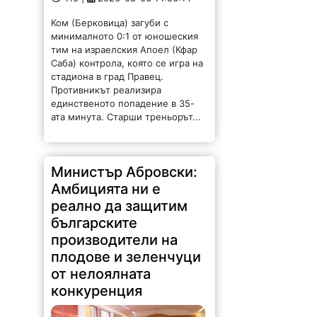
Ком (Берковица) загуби с
минималното 0:1 от юношеския
тим на израелския Апоел (Кфар
Саба) контрола, която се игра на
стадиона в град Правец.
Противникът реализира
единственото попадение в 35-
ата минута. Старши треньорът...
Министър Абровски:
Амбицията ни е
реално да защитим
българските
производители на
плодове и зеленчуци
от нелоялната
конкуренция