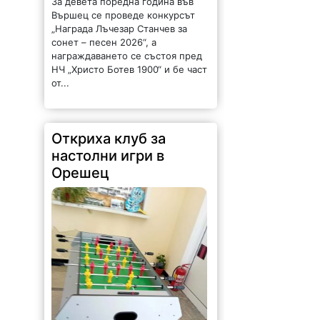
За девета поредна година във
Вършец се проведе конкурсът
„Награда Лъчезар Станчев за
сонет – песен 2026“, а
награждаването се състоя пред
НЧ „Христо Ботев 1900“ и бе част
от...
Откриха клуб за
настолни игри в
Орешец