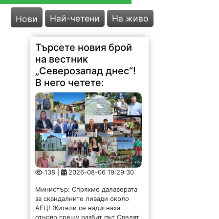
Най-четени
На живо
Нови
Търсете новия брой
на вестник
„Северозапад днес“!
В него четете:
138 |
2026-08-06 19:29:30
Министър: Спряхме далаверата
за скандалните ливади около
АЕЦ! Жители се надигнаха
отново срещу разбит път Следят