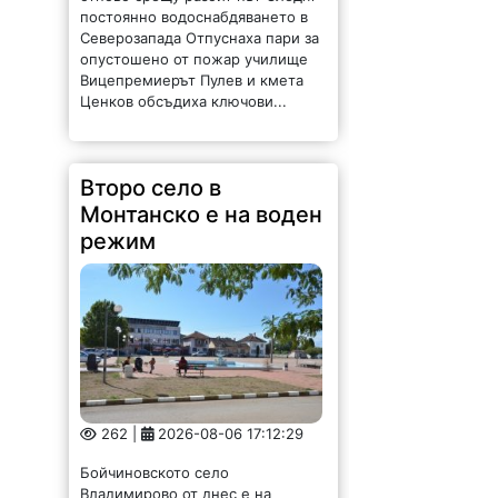
постоянно водоснабдяването в
Северозапада Отпуснаха пари за
опустошено от пожар училище
Вицепремиерът Пулев и кмета
Ценков обсъдиха ключови...
Второ село в
Монтанско е на воден
режим
262 |
2026-08-06 17:12:29
Бойчиновското село
Владимирово от днес е на