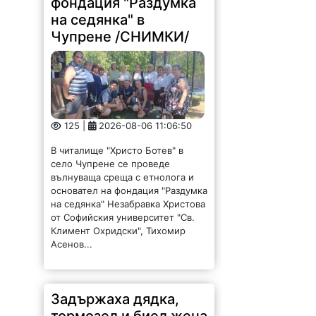
фондация "Раздумка
на седянка" в
Чупрене /СНИМКИ/
125 |
2026-08-06 11:06:50
В читалище "Христо Ботев" в
село Чупрене се проведе
вълнуваща среща с етнолога и
основател на фондация "Раздумка
на седянка" Незабравка Христова
от Софийския университет "Св.
Климент Охридски", Тихомир
Асенов...
Задържаха дядка,
тормозел и биел жена