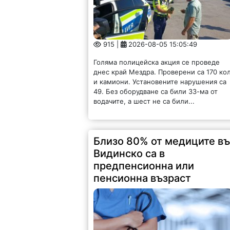
915 |
2026-08-05 15:05:49
Голяма полицейска акция се проведе
днес край Мездра. Проверени са 170 ко
и камиони. Установените нарушения са
49. Без оборудване са били 33-ма от
водачите, а шест не са били...
Близо 80% от медиците в
Видинско са в
предпенсионна или
пенсионна възраст