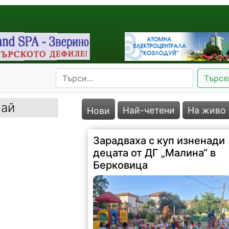
Търсе
май
Най-четени
На живо
Нови
Зарадваха с куп изненади
децата от ДГ „Малина“ в
Берковица