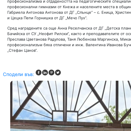
професионализма и отдадеността на педагогическите специалис
професионални гимназии от Кнежа и населените места в община
Габриела Антонова Антонова от ДГ „Слънце“ – с. Еница, Христин
и Цецка Пепи Горнишка от ДГ „Мечо Пух“.
Сред наградените са още Анна Реселчанска от ДГ „Детска плане
Бачийска от СУ „Неофит Рилски“, както и преподавателите от о
Преслава Цветанова Радулова, Таня Любенова Маргинска, Микае
професионализъм бяха отличени и инж. Валентина Иванова Буч
„Стефан Цанов“.
Сподели във: