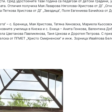
ти. Сред удостоените тази година са педагози от детски градини, 
та. Отличия получиха Мая Лазарова Няголова–Христова от ДГ „Огн
а Петкова Христова от ДГ „Звездица“, Поля Евгениева Бачийска от 
та“ – с. Бреница, Мая Христова, Татяна Хиновска, Мариела Кьосовск
сновните училища в Кнежа и с. Еница – Анита Генкова, Валентина До
ла Цветанова Павликянова, Таня Цекова и Доротея Петрова. С приз
елска от ПГМЕТ „Христо Смирненски“ и инж. Зорница Ивайлова Бел