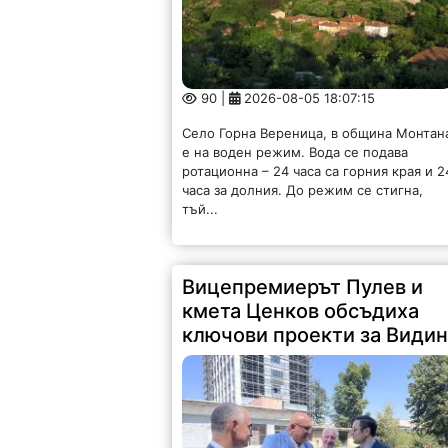
90 |
2026-08-05 18:07:15
Село Горна Вереница, в община Монтан
е на воден режим. Вода се подава
ротационна – 24 часа са горния края и 2
часа за долния. До режим се стигна,
тъй...
Вицепремиерът Пулев и
кмета Ценков обсъдиха
ключови проекти за Види