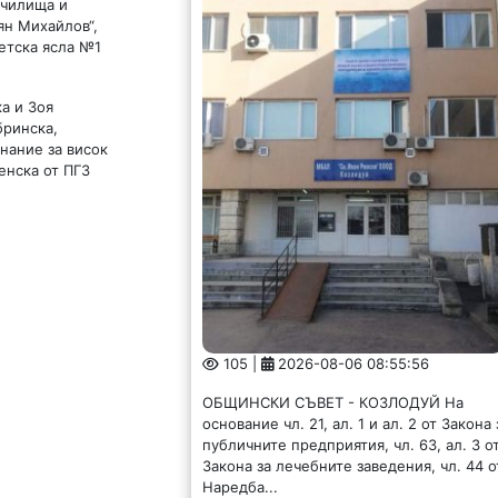
училища и
ян Михайлов“,
Детска ясла №1
а и Зоя
бринска,
нание за висок
енска от ПГЗ
105 |
2026-08-06 08:55:56
ОБЩИНСКИ СЪВЕТ - КОЗЛОДУЙ На
основание чл. 21, ал. 1 и ал. 2 от Закона 
публичните предприятия, чл. 63, ал. 3 о
Закона за лечебните заведения, чл. 44 о
Наредба...