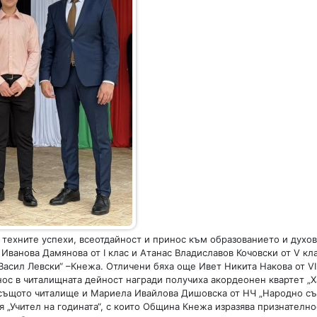
 техните успехи, всеотдайност и принос към образованието и духо
Иванова Дамянова от I клас и Атанас Владиславов Кочовски от V кл
Васил Левски“ –Кнежа. Отличени бяха още Ивет Никита Накова от VII
инос в читалищната дейност награди получиха акордеонен квартет „
 същото читалище и Мариела Ивайлова Дишовска от НЧ „Народно съ
 „Учител на годината“, с които Община Кнежа изразява признателно