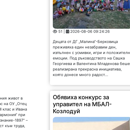
51 |
2026-08-06 09:24:26
Децата от ДГ „Малина“-Берковица
преживяха един незабравим ден,
изпълнен с усмивки, игри и положител
емоции. Под ръководството на Сашка
Георгиева и Валентина Младенова беш
реализирана прекрасна инициатива,
която донесе много радост...
Обявиха конкурс за
вния живот в
управител на МБАЛ-
ас на ОУ „Отец
I клас и Ивана
Козлодуй
Хармония“ при
знание-1897“ –
ст към труда,