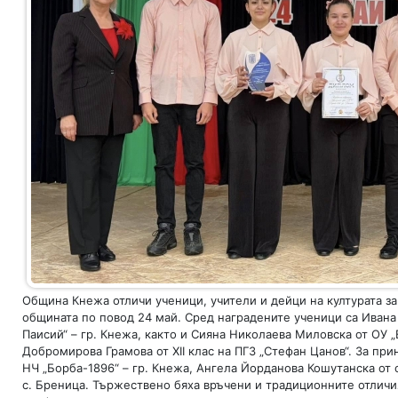
Община Кнежа отличи ученици, учители и дейци на културата за
общината по повод 24 май. Сред наградените ученици са Ивана 
Паисий“ – гр. Кнежа, както и Сияна Николаева Миловска от ОУ „
Добромирова Грамова от XII клас на ПГЗ „Стефан Цанов“. За пр
НЧ „Борба-1896“ – гр. Кнежа, Ангела Йорданова Кошутанска от
с. Бреница. Тържествено бяха връчени и традиционните отличия