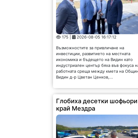
175 |
2026-08-05 16:17:12
Възможностите за привличане на
инвестиции, развитието на местната
икономика и бъдещето на Видин като
индустриален център бяха във фокуса н
работната среща между кмета на Общи
Видин д-р Цветан Ценков,...
Глобиха десетки шофьори
край Мездра