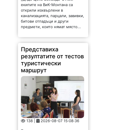
битови отпадъци и други
предмети, които нямат място...
Представиха
резултатите от тестов
туристически
маршрут
138 |
2026-08-07 15:08:36
Търговско-промишлена палата –
Враца проведе третите срещи на
заинтересованите страни в
пилотните локации квартал