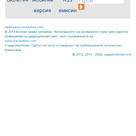
версия
емисии
Сайт
www.vratzadnes.com
© 2013 Всички права запазени. Използването на материали става чрез изрично
разрешение на редакционния екип, като позоваването на
www.vratzadnes.com
е задължително. Сайтът не носи отговорност за публикуваните читателски
коментари.
© 2013, 2013 - 2026, support
Netservice