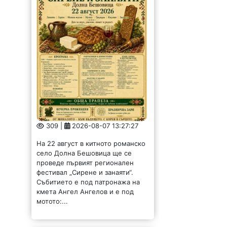
309 |
2026-08-07 13:27:27
На 22 август в китното романско
село Долна Бешовица ще се
проведе първият регионален
фестивал „Сирене и занаяти“.
Събитието е под патронажа на
кмета Ангел Ангелов и е под
мотото:...
Обсъдиха опазването
на околната среда в