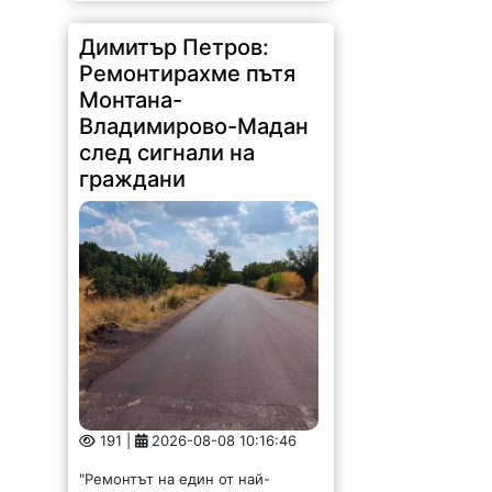
Монтана-
Владимирово-Мадан
след сигнали на
граждани
191 |
2026-08-08 10:16:46
"Ремонтът на един от най-
компрометираните пътни
участъци в област Монтана –
Владимирово–Мадан, вече е
факт", съобщи народният