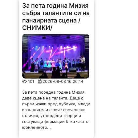
СНИМКИ/
101 |
2026-08-08 16:26:14
За пета поредна година Мизия
даде сцена на таланта. Деца с
първи изяви пред публика, млади
изпълнители с вече спечелени
отличия, утвърдени творци и
гостуващи формации бяха част от
юбилейното...
Димитър Петров:
Ремонтирахме пътя