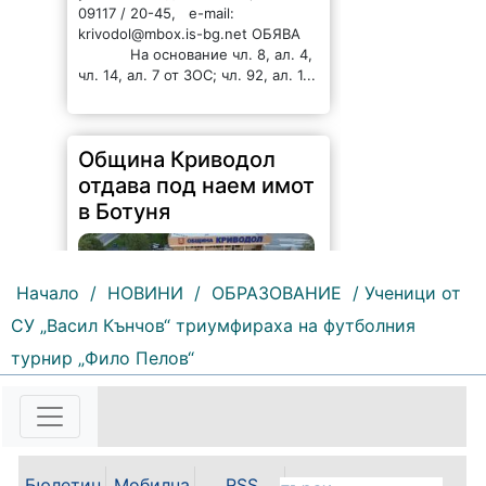
чл. 14, ал. 7 от ЗОС; чл. 92, ал. 1...
Община Криводол
отдава под наем имот
в Ботуня
Начало
/
НОВИНИ
/
ОБРАЗОВАНИЕ
/ Ученици от
133 |
2026-08-07 11:30:54
СУ „Васил Кънчов“ триумфираха на футболния
ОБЩИНА КРИВОДОЛ ОБЛАСТ
турнир „Фило Пелов“
ВРАЦА 3060 гр. Криводол, ул.
„Освобождение” № 13, тел.
09117/20-45, e-mail:
krivodol@mbox.is-bg.net ОБЯВА
На основание чл. 8, ал. 4,
чл. 14, ал. 7 от ЗОС; чл. 92, ал. 1...
Бюлетин
Мобилна
RSS