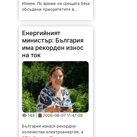
Енергийният
министър: България
има рекорден износ
на ток
144 |
2026-08-07 11:47:09
България изнася рекордни
количества електроенергия, а
АЕЦ „Козлодуй“ продължава да
работи без затруднения въпреки
рекордно ниските нива на река
Дунав. Това заяви министърът на