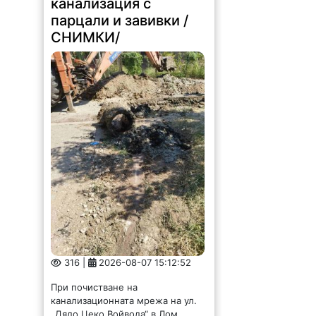
316 |
2026-08-07 15:12:52
При почистване на
канализационната мрежа на ул.
„Дядо Цеко Войвода“ в Лом
екипите на ВиК-Монтана са
открили изхвърлени в
канализацията, парцали, завивки,