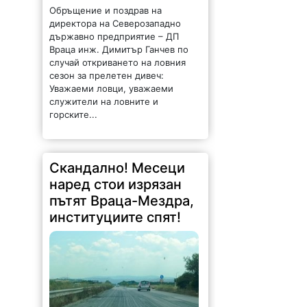
Враца инж. Димитър Ганчев по
случай откриването на ловния
сезон за прелетен дивеч:
Уважаеми ловци, уважаеми
служители на ловните и
горските...
Скандално! Месеци
наред стои изрязан
пътят Враца-Мездра,
институциите спят!
1198 |
2026-08-07 13:53:08