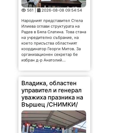
Народният представител Стела
Илиева оглави структурата на
Радев в Бяла Слатина. Това стана
на учредително събрание, на
което присъства областният
координатор Георги Митов. За
организационен секретар бе
избран д-р Анатолий...
Владика, областен
управител и генерал
уважиха празника на
Вършец /СНИМКИ/