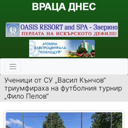
Ученици от СУ „Васил Кънчов“
триумфираха на футболния турнир
„Фило Пелов“