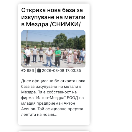
в Мездра /СНИМКИ/
686 |
2026-08-08 17:03:35
Днес официално бе открита нова
база за изкупуване на метали в
Мездра. Тя е собственост на
фирма "Илтон-Мездра" ЕООД на
младия предприемач Антон
Асенов. Той официално преряза
лентата на новия...
За пета година Мизия
събра талантите си на
панаирната сцена /