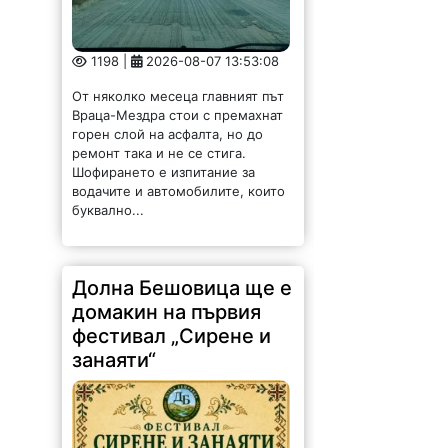
От няколко месеца главният път
Враца-Мездра стои с премахнат
горен слой на асфалта, но до
ремонт така и не се стига.
Шофирането е изпитание за
водачите и автомобилите, които
буквално...
Долна Бешовица ще е
домакин на първия
фестивал „Сирене и
занаяти“