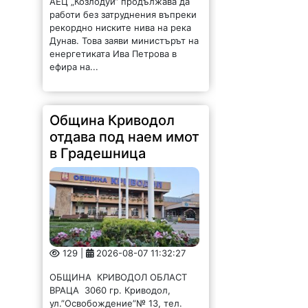
енергетиката Ива Петрова в
ефира на...
Община Криводол
отдава под наем имот
в Градешница
129 |
2026-08-07 11:32:27
ОБЩИНА КРИВОДОЛ ОБЛАСТ
ВРАЦА 3060 гр. Криводол,
ул.”Освобождение”№ 13, тел.
09117 / 20-45, e-mail:
krivodol@mbox.is-bg.net ОБЯВА
На основание чл. 8, ал. 4,