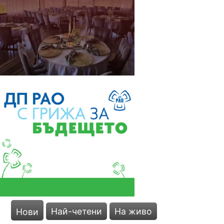
Откриха нова база за
Най-четени
На живо
Нови
изкупуване на метали