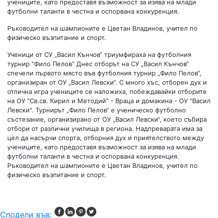
учениците, като предоставя възможност за изява на млади
футболни таланти в честна и оспорвана конкуренция.
Ръководител на шампионите е Цветан Владинов, учител по
физическо възпитание и спорт.
Ученици от СУ „Васил Кънчов“ триумфираха на футболния
турнир "Фило Пелов" Днес отборът на СУ „Васил Кънчов“
спечели първото място във футболния турнир „Фило Пелов“,
организиран от ОУ „Васил Левски“. С много хъс, отборен дух и
отлична игра учениците се наложиха, побеждавайки отборите
на ОУ "Св.св. Кирил и Методий" - Враца и домакина - ОУ "Васил
Левски". Турнирът „Фило Пелов“ е ученическо футболно
състезание, организирано от ОУ „Васил Левски“, което събира
отбори от различни училища в региона. Надпреварата има за
цел да насърчи спорта, отборния дух и приятелството между
учениците, като предоставя възможност за изява на млади
футболни таланти в честна и оспорвана конкуренция.
Ръководител на шампионите е Цветан Владинов, учител по
физическо възпитание и спорт.
Сподели във: