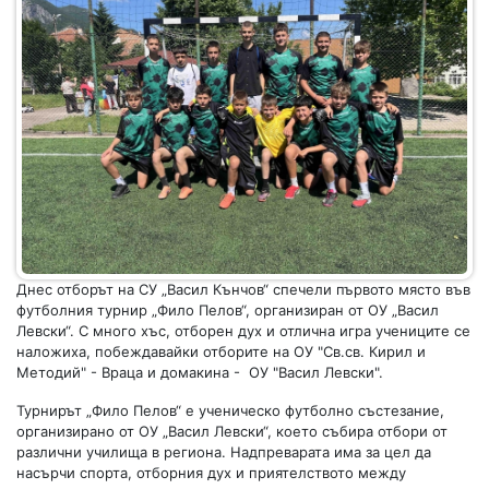
Днес отборът на СУ „Васил Кънчов“ спечели първото място във
футболния турнир „Фило Пелов“, организиран от ОУ „Васил
Левски“. С много хъс, отборен дух и отлична игра учениците се
наложиха, побеждавайки отборите на ОУ "Св.св. Кирил и
Методий" - Враца и домакина - ОУ "Васил Левски".
Турнирът „Фило Пелов“ е ученическо футболно състезание,
организирано от ОУ „Васил Левски“, което събира отбори от
различни училища в региона. Надпреварата има за цел да
насърчи спорта, отборния дух и приятелството между