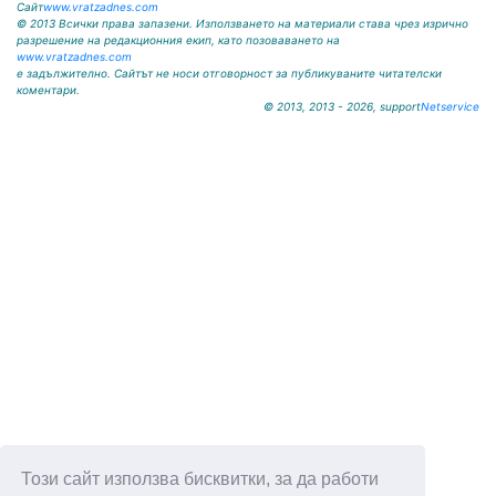
Сайт
www.vratzadnes.com
© 2013 Всички права запазени. Използването на материали става чрез изрично
разрешение на редакционния екип, като позоваването на
www.vratzadnes.com
е задължително. Сайтът не носи отговорност за публикуваните читателски
коментари.
© 2013, 2013 - 2026, support
Netservice
Този сайт използва бисквитки, за да работи