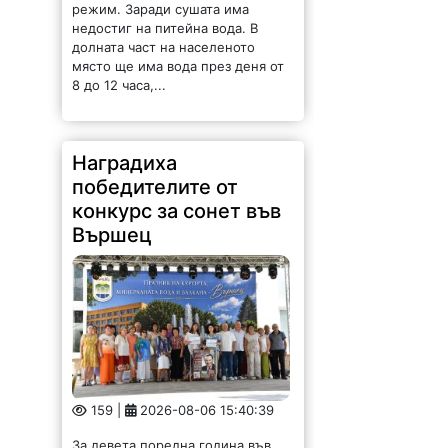
недостиг на питейна вода. В
долната част на населеното
място ще има вода през деня от
8 до 12 часа,...
Наградиха
победителите от
конкурс за сонет във
Вършец
159 |
2026-08-06 15:40:39
За девета поредна година във