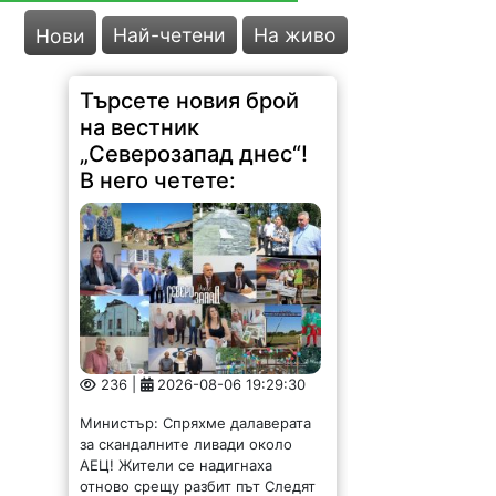
Най-четени
На живо
Нови
Търсете новия брой
на вестник
„Северозапад днес“!
В него четете:
236 |
2026-08-06 19:29:30
Министър: Спряхме далаверата
за скандалните ливади около
АЕЦ! Жители се надигнаха
отново срещу разбит път Следят
постоянно водоснабдяването в