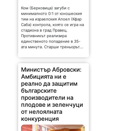
Ком (Берковица) загуби с
минималното 0:1 от юношеския
тим на израелския Апоел (Кфар
Саба) контрола, която се игра на
стадиона в град Правец.
Противникът реализира
единственото попадение в 35-
ата минута. Старши треньорът...
Министър Абровски:
Амбицията ни е
реално да защитим
българските
производители на
плодове и зеленчуци
от нелоялната
конкуренция