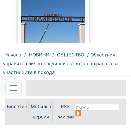
Начало
/
НОВИНИ
/
ОБЩЕСТВО
/ Областният
управител лично следи качеството на храната за
178 |
2026-08-06 09:55:43
участниците в похода
С футболна среща между
юношеските отбори на "Мизия" /
Кнежа/ и "Ботев" /Враца/ ще
бъде открит градския стадион в
Кнежа. Спортното съоръжение
носи името на легендарния
Бюлетин
Мобилна
RSS
вратар от близкото минало
версия
емисии
Илия...