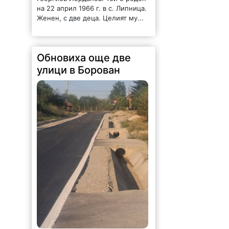
на 22 април 1966 г. в с. Липница.
Женен, с две деца. Целият му...
Обновиха още две
улици в Борован
179 |
2026-08-06 15:02:04