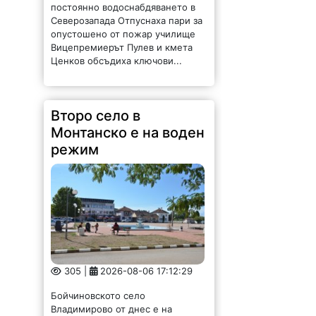
Северозапада Отпуснаха пари за
опустошено от пожар училище
Вицепремиерът Пулев и кмета
Ценков обсъдиха ключови...
Второ село в
Монтанско е на воден
режим
305 |
2026-08-06 17:12:29
Бойчиновското село
Владимирово от днес е на
режим. Заради сушата има