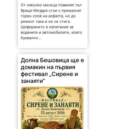
От няколко месеца главният път
Враца-Мездра стои с премахнат
горен слой на асфалта, но до
ремонт така и не се стига.
Шофирането е изпитание за
водачите и автомобилите, които
буквално...
Долна Бешовица ще е
домакин на първия
фестивал „Сирене и
занаяти“