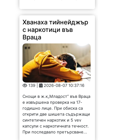
Хванаха тийнейджър
с наркотици във
Враца
139 |
2026-08-07 10:37:16
Снощи в ж.к„Младост“ във Враца
е извършена проверка на 17-
годишно лице. При обиска са
открити две шишета съдържащи
синтетичен наркотик и 5 vev
капсули с наркотичната течност.
При последвало претърсване...