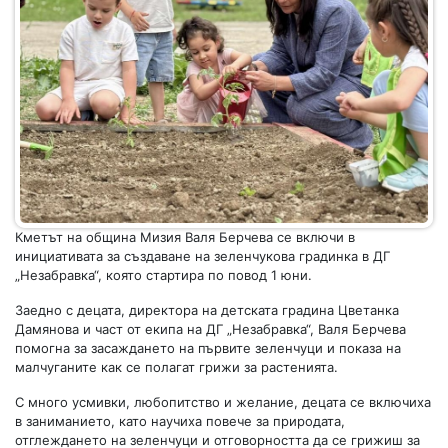
Кметът на община Мизия Валя Берчева се включи в
инициативата за създаване на зеленчукова градинка в ДГ
„Незабравка“, която стартира по повод 1 юни.
Заедно с децата, директора на детската градина Цветанка
Дамянова и част от екипа на ДГ „Незабравка“, Валя Берчева
помогна за засаждането на първите зеленчуци и показа на
малчуганите как се полагат грижи за растенията.
С много усмивки, любопитство и желание, децата се включиха
в заниманието, като научиха повече за природата,
отглеждането на зеленчуци и отговорността да се грижиш за