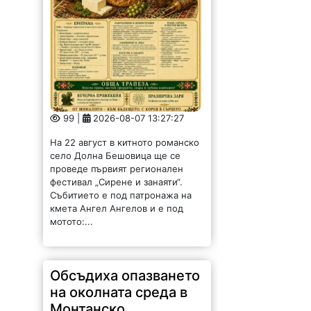
99 |
2026-08-07 13:27:27
На 22 август в китното романско
село Долна Бешовица ще се
проведе първият регионален
фестивал „Сирене и занаяти“.
Събитието е под патронажа на
кмета Ангел Ангелов и е под
мотото:...
Обсъдиха опазването
на околната среда в
Монтанско