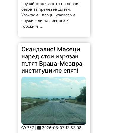
случай откриването на ловния
сезон за прелетен дивеч:
Уважаеми ловци, уважаеми
служители на ловните и
горските...
Скандално! Месеци
наред стои изрязан
пътят Враца-Мездра,
институциите спят!
257 |
2026-08-07 13:53:08