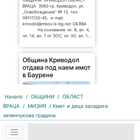
ВРАЦА 3060 гр. Криводол, ул.
„Освобождение” № 13, тел.
09117/20-45, e-mail:
krivodol@mbox.is-bg.net ОБЯВА
На основание чл. 8, ал. 4,
чл. 14, ал. 7 от ЗОС; чл. 92, ал. 1...
Община Криводол
отдава под наем имот
в Баурене
Начало
/
ОБЩИНИ
/
ОБЛАСТ
ВРАЦА
/
МИЗИЯ
/ Кмет и деца засадиха
зеленчукова градина
99 |
2026-08-07 10:17:52
ОБЩИНА КРИВОДОЛ ОБЛАСТ
ВРАЦА 3060 гр. Криводол,
ул.”Освобождение”№ 13, тел.