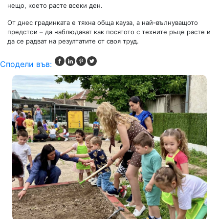
нещо, което расте всеки ден.
От днес градинката е тяхна обща кауза, а най-вълнуващото
предстои – да наблюдават как посятото с техните ръце расте и
да се радват на резултатите от своя труд.
Сподели във: