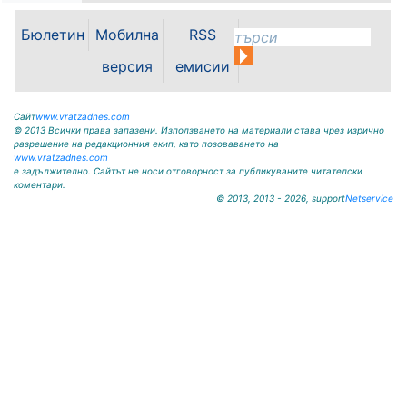
09117 / 20-45, e-mail:
Бюлетин
Мобилна
RSS
krivodol@mbox.is-bg.net ОБЯВА
На основание чл. 8, ал. 4,
версия
емисии
чл. 14, ал. 7 от ЗОС; чл. 92, ал. 1...
Сайт
www.vratzadnes.com
© 2013 Всички права запазени. Използването на материали става чрез изрично
разрешение на редакционния екип, като позоваването на
www.vratzadnes.com
е задължително. Сайтът не носи отговорност за публикуваните читателски
коментари.
© 2013, 2013 - 2026, support
Netservice